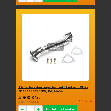
TA Technix downpipe Audi A4 / A4 Avant (8D2 /
8D5 / B5 / 8E2 / 8E5 / B6; 94-04)
4 600 Kč
/
ks
Do 2 týdnů
3 802 Kč
bez DPH
Přidat do košíku