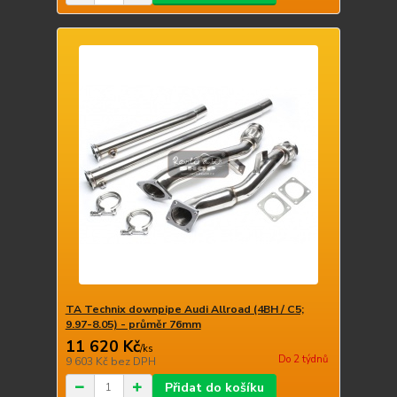
TA Technix downpipe Audi Allroad (4BH / C5;
9.97-8.05) - průměr 76mm
11 620 Kč
/
ks
Do 2 týdnů
9 603 Kč
bez DPH
Přidat do košíku