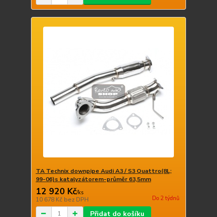
TA Technix downpipe Audi A3 / S3 Quattro(8L;
99-06)s katalyzátorem-průměr 63,5mm
12 920 Kč
/
ks
Do 2 týdnů
10 678 Kč
bez DPH
Přidat do košíku