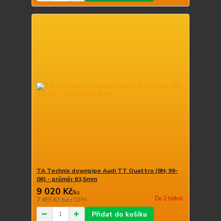
TA Technix downpipe Audi TT Quattro (8N; 99-
06) - průměr 63,5mm
9 020 Kč
/
ks
Do 2 týdnů
7 455 Kč
bez DPH
Přidat do košíku