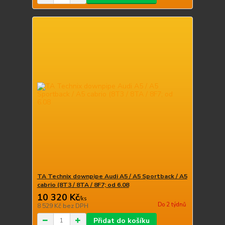
TA Technix downpipe Audi A5 / A5 Sportback / A5
cabrio (8T3 / 8TA / 8F7; od 6.08
10 320 Kč
/
ks
Do 2 týdnů
8 529 Kč
bez DPH
Přidat do košíku