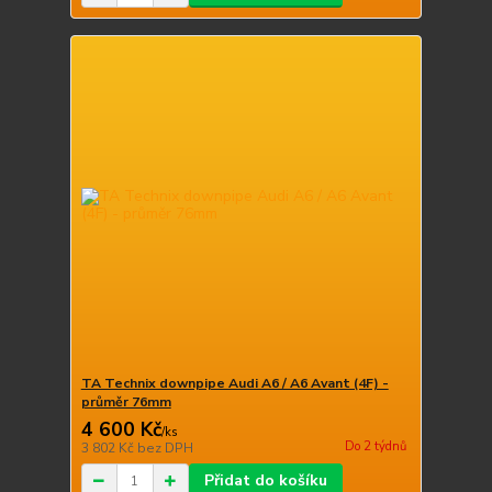
TA Technix downpipe Audi A6 / A6 Avant (4F) -
průměr 76mm
4 600 Kč
/
ks
Do 2 týdnů
3 802 Kč
bez DPH
Přidat do košíku