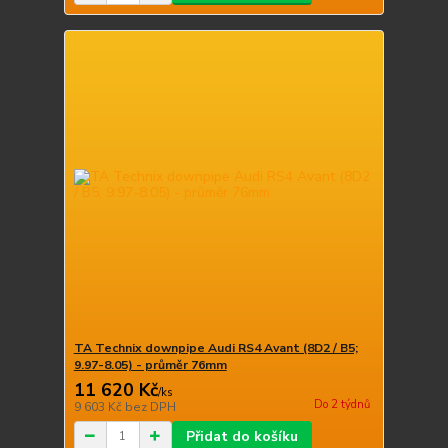
TA Technix downpipe Audi RS4 Avant (8D2 / B5;
9.97-8.05) - průměr 76mm
11 620 Kč
/
ks
Do 2 týdnů
9 603 Kč
bez DPH
Přidat do košíku