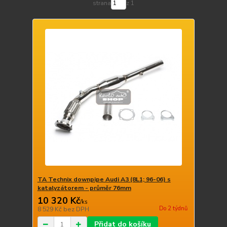
strana
z 1
TA Technix downpipe Audi A3 (8L1; 96-06) s
katalyzátorem - průměr 76mm
10 320 Kč
/
ks
Do 2 týdnů
8 529 Kč
bez DPH
Přidat do košíku