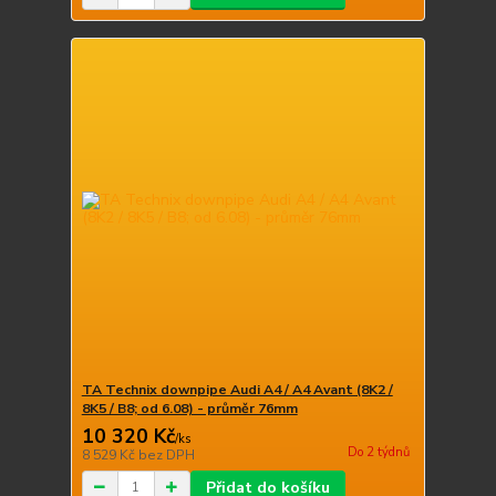
TA Technix downpipe Audi A4 / A4 Avant (8K2 /
8K5 / B8; od 6.08) - průměr 76mm
10 320 Kč
/
ks
Do 2 týdnů
8 529 Kč
bez DPH
Přidat do košíku