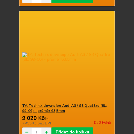
TA Technix downpipe Audi A3 / S3 Quattro (8L;
99-06) - průměr 63,5mm
9 020 Kč
/
ks
Do 2 týdnů
7 455 Kč
bez DPH
Přidat do košíku