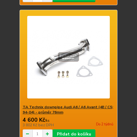
TA Technix downpipe Audi A6 / A6 Avant (4B / C5;
94-04) - průměr 76mm
4 600 Kč
/
ks
Do 2 týdnů
3 802 Kč
bez DPH
Přidat do košíku