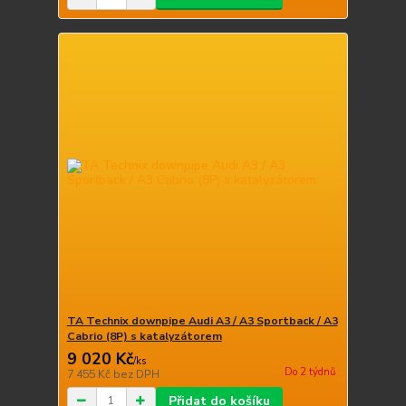
TA Technix downpipe Audi A3 / A3 Sportback / A3
Cabrio (8P) s katalyzátorem
9 020 Kč
/
ks
Do 2 týdnů
7 455 Kč
bez DPH
Přidat do košíku