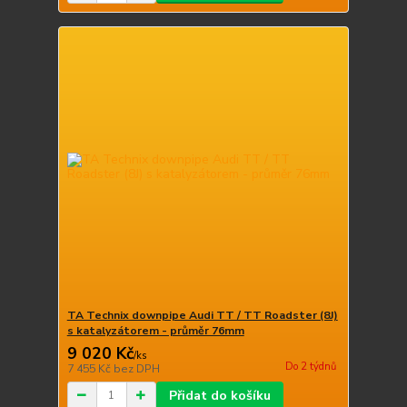
TA Technix downpipe Audi TT / TT Roadster (8J)
s katalyzátorem - průměr 76mm
9 020 Kč
/
ks
Do 2 týdnů
7 455 Kč
bez DPH
Přidat do košíku