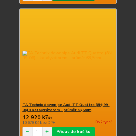
TA Technix downpipe Audi TT Quattro (8N; 99-
06) s katalyzátorem - průměr 63,5mm
12 920 Kč
/
ks
Do 2 týdnů
10 678 Kč
bez DPH
Přidat do košíku