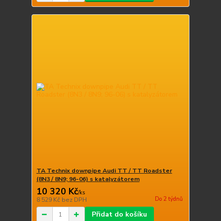
TA Technix downpipe Audi TT / TT Roadster
(8N3 / 8N9; 96-06) s katalyzátorem
10 320 Kč
/
ks
Do 2 týdnů
8 529 Kč
bez DPH
Přidat do košíku