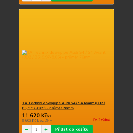
TA Technix downpipe Audi S4 / S4 Avant (8D2 /
B5; 9.97-8.05) - průměr 76mm
11 620 Kč
/
ks
Do 2 týdnů
9 603 Kč
bez DPH
Přidat do košíku