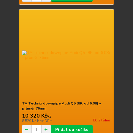
TA Technix downpipe Audi Q5 (8R; od 6.08) -
průměr 76mm
10 320 Kč
/
ks
Do 2 týdnů
8 529 Kč
bez DPH
Přidat do košíku