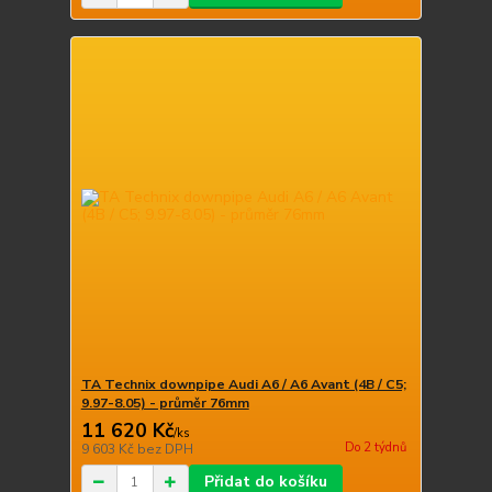
TA Technix downpipe Audi A6 / A6 Avant (4B / C5;
9.97-8.05) - průměr 76mm
11 620 Kč
/
ks
Do 2 týdnů
9 603 Kč
bez DPH
Přidat do košíku