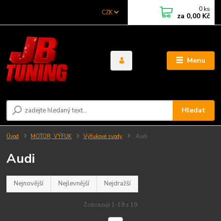
0
ks
CZK
za
0,00 Kč
Menu
Hledat
Úvod
MOTOR, VÝFUK
Výfukové svody
Audi
Audi
Nejnovější
Nejlevnější
Nejdražší
Zobrazuji 1-19 z 19