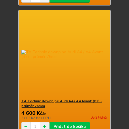
TA Technix downpipe Audi A4 / A4 Avant (B7) -
průměr 76mm
4 600 Kč
/
ks
Do 2 týdnů
3 802 Kč
bez DPH
Přidat do košíku