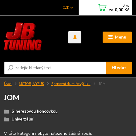
0
ks
CZK
za
0,00 Kč
Menu
Hledat
Úvod
MOTOR, VÝFUK
Sportovní tlumiče výfuku
JOM
JOM
S nerezovou koncovkou
Univerzální
V této kategorii nebylo nalezeno žádné zboží.