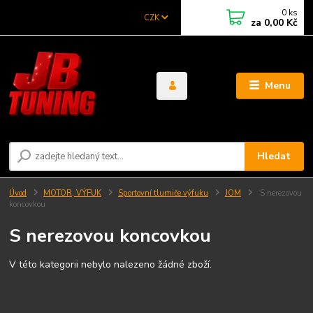
0
ks
CZK
za
0,00 Kč
Menu
Hledat
Úvod
MOTOR, VÝFUK
Sportovní tlumiče výfuku
JOM
S nerezovou
koncovkou
S nerezovou koncovkou
V této kategorii nebylo nalezeno žádné zboží.