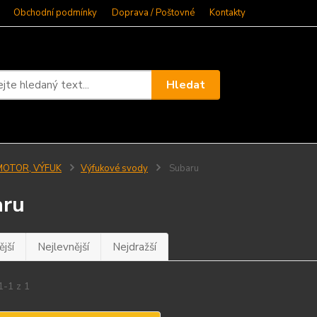
Obchodní podmínky
Doprava / Poštovné
Kontakty
Hledat
MOTOR, VÝFUK
Výfukové svody
Subaru
aru
jší
Nejlevnější
Nejdražší
1-1 z 1