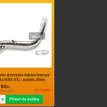
nix downpipe Subaru Impreza
8 / WRX-STI - průměr 76mm
 Kč
/
ks
Do 2 týdnů
č
bez DPH
Přidat do košíku