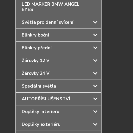
LED MARKER BMW ANGEL
EYES
Světla pro denní svícení
Blinkry boční
Blinkry přední
Žárovky 12 V
Žárovky 24 V
Speciální světla
AUTOPŘÍSLUŠENSTVÍ
Doplňky interieru
Doplňky exteriéru