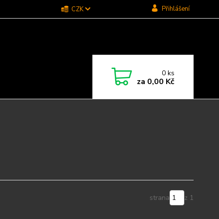
Přihlášení
CZK
0
ks
za
0,00 Kč
strana
z 1