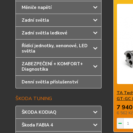
Měniče napětí
Zadní světla
Zadní světla ledkové
Řídící jednotky, xenonové, LED
světla
ZABEZPEČENÍ + KOMFORT+
Diagnostika
Denní světla příslušenství
TA Tech
ŠKODA TUNING
GT-GC 
7 940
ŠKODA KODIAQ
6 562 K
Škoda FABIA 4