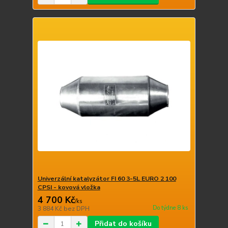
Univerzální katalyzátor FI 60 3-5L EURO 2 100
CPSI - kovová vložka
4 700 Kč
/
ks
Do týdne 8 ks
3 884 Kč
bez DPH
Přidat do košíku