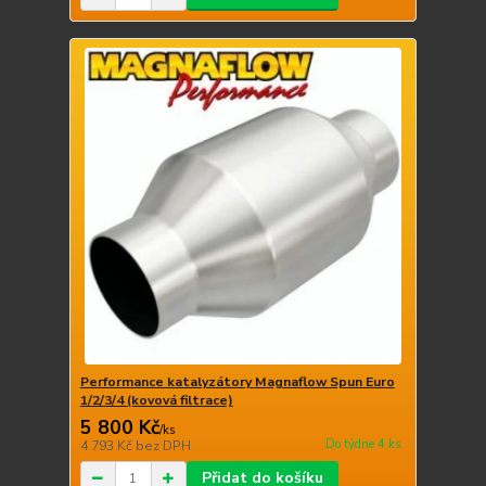
Performance katalyzátory Magnaflow Spun Euro
1/2/3/4 (kovová filtrace)
5 800 Kč
/
ks
Do týdne 4 ks
4 793 Kč
bez DPH
Přidat do košíku