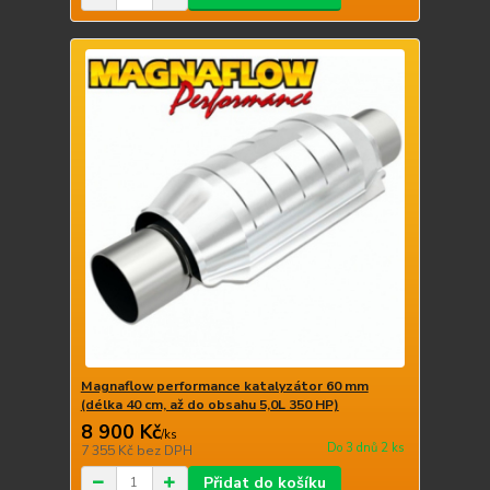
Magnaflow performance katalyzátor 60 mm
(délka 40 cm, až do obsahu 5,0L 350 HP)
8 900 Kč
/
ks
Do 3 dnů 2 ks
7 355 Kč
bez DPH
Přidat do košíku