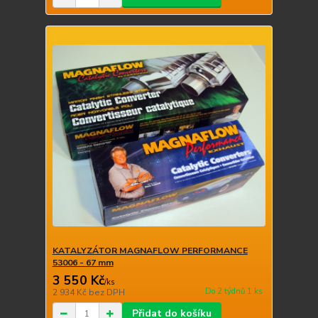
KATALYZÁTOR MAGNAFLOW PERFORMANCE
53006 - 67 mm
3 550 Kč
/
ks
Do 2 týdnů 1 ks
2 934 Kč
bez DPH
Přidat do košíku