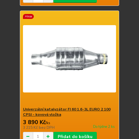
Akce
Univerzální katalyzátor FI 60 1.6-3L EURO 2 100
CPSI - kovová vložka
3 890 Kč
/
ks
Do týdne 2 ks
3 215 Kč
bez DPH
Přidat do košíku