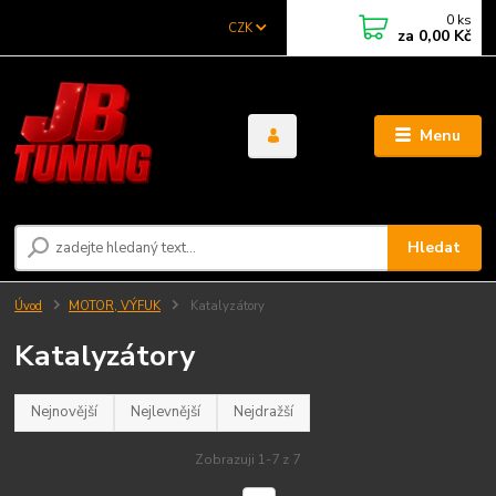
0
ks
CZK
za
0,00 Kč
Menu
Hledat
Úvod
MOTOR, VÝFUK
Katalyzátory
Katalyzátory
Nejnovější
Nejlevnější
Nejdražší
Zobrazuji 1-7 z 7