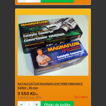
KATALYZÁTOR MAGNAFLOW PERFORMANCE
53004 - 55 mm
3 550 Kč
/
ks
Do 2 týdnů
2 934 Kč
bez DPH
Přidat do košíku