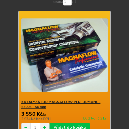
strana
z 1
KATALYZÁTOR MAGNAFLOW PERFORMANCE
53003 - 50 mm
3 550 Kč
/
ks
Do 2 týdnů 3 ks
2 934 Kč
bez DPH
Přidat do košíku