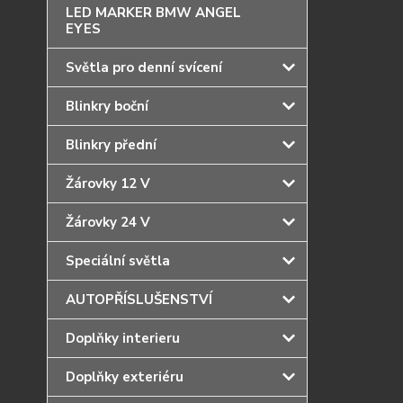
LED MARKER BMW ANGEL
EYES
Světla pro denní svícení
Blinkry boční
Blinkry přední
Žárovky 12 V
Žárovky 24 V
Speciální světla
AUTOPŘÍSLUŠENSTVÍ
Doplňky interieru
Doplňky exteriéru