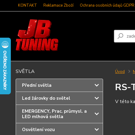
KONTAKT
Reklamace Zboží
Ochrana osobních údajů GDPR
SVĚTLA
Úvod
RS-
Přední světla
Led žárovky do světel
V této ka
EMERGENCY, Prac. průmysl. a
LED mlhová světla
Osvětlení vozu