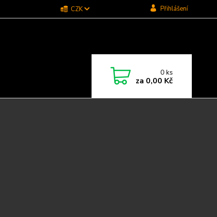
Přihlášení
CZK
0
ks
za
0,00 Kč