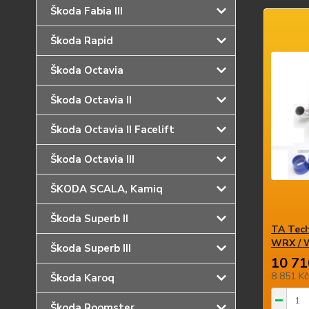
Škoda Fabia III
Škoda Rapid
Škoda Octavia
Škoda Octavia II
Škoda Octavia II Facelift
Škoda Octavia III
ŠKODA SCALA, Kamiq
Škoda Superb II
TA Tech
WRX / W
Škoda Superb III
10 71
8 851 K
Škoda Karoq
Škoda Roomster