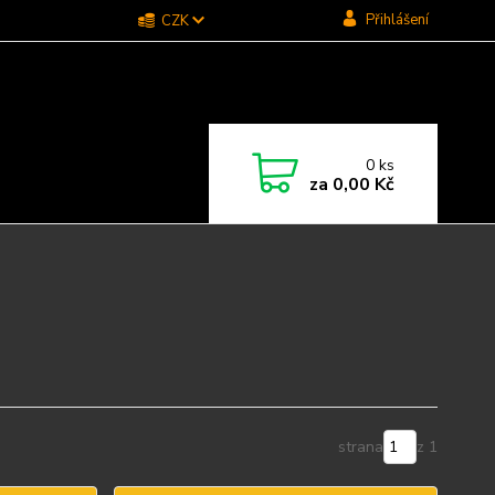
Přihlášení
CZK
0
ks
za
0,00 Kč
strana
z 1