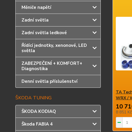
Měniče napětí
Zadní světla
Zadní světla ledkové
Řídící jednotky, xenonové, LED
světla
ZABEZPEČENÍ + KOMFORT+
Diagnostika
Denní světla příslušenství
TA Tech
ŠKODA TUNING
WRX / W
10 71
ŠKODA KODIAQ
8 851 K
Škoda FABIA 4