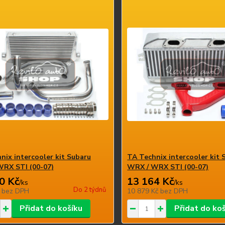
nix intercooler kit Subaru
TA Technix intercooler kit 
RX STI (00-07)
WRX / WRX STI (00-07)
0 Kč
13 164 Kč
/
ks
/
ks
Do 2 týdnů
č
bez DPH
10 879 Kč
bez DPH
Přidat do košíku
Přidat do ko