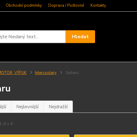
Obchodní podmínky
Doprava / Poštovné
Kontakty
Hledat
MOTOR, VÝFUK
Intercoolery
Subaru
aru
jší
Nejlevnější
Nejdražší
1-4 z 4