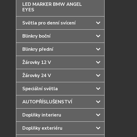
LED MARKER BMW ANGEL
EYES
Světla pro denní svícení
Blinkry boční
Blinkry přední
Žárovky 12 V
Žárovky 24 V
Speciální světla
AUTOPŘÍSLUŠENSTVÍ
Doplňky interieru
Doplňky exteriéru