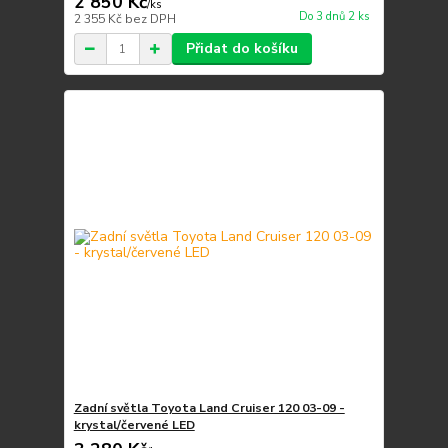
2 850 Kč
/
ks
Do 3 dnů 2 ks
2 355 Kč
bez DPH
Přidat do košíku
Zadní světla Toyota Land Cruiser 120 03-09 -
krystal/červené LED