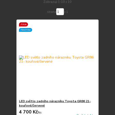
Zobrazuji 1-10 z 10
strana
z 1
Akce
Novinka
LED světlo zadního nárazníku Toyota GR86 21-
kouřové/červené
4 700 Kč
/
ks