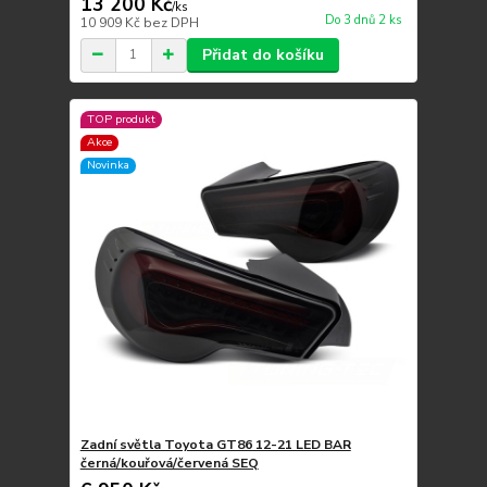
13 200 Kč
/
ks
Do 3 dnů 2 ks
10 909 Kč
bez DPH
Přidat do košíku
TOP produkt
Akce
Novinka
Zadní světla Toyota GT86 12-21 LED BAR
černá/kouřová/červená SEQ