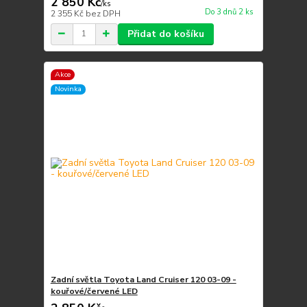
2 850 Kč
/
ks
Do 3 dnů 2 ks
2 355 Kč
bez DPH
Přidat do košíku
Akce
Novinka
Zadní světla Toyota Land Cruiser 120 03-09 -
kouřové/červené LED