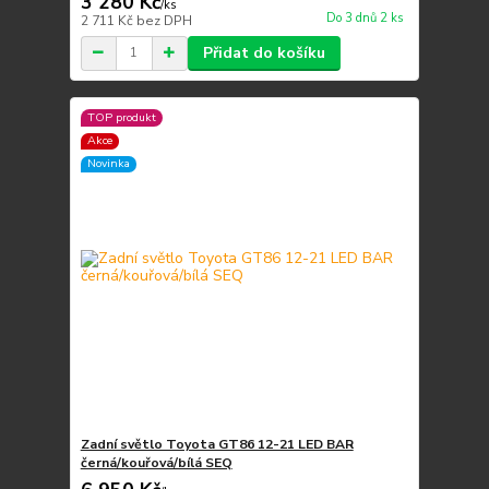
3 280 Kč
/
ks
Do 3 dnů 2 ks
2 711 Kč
bez DPH
Přidat do košíku
TOP produkt
Akce
Novinka
Zadní světlo Toyota GT86 12-21 LED BAR
černá/kouřová/bílá SEQ