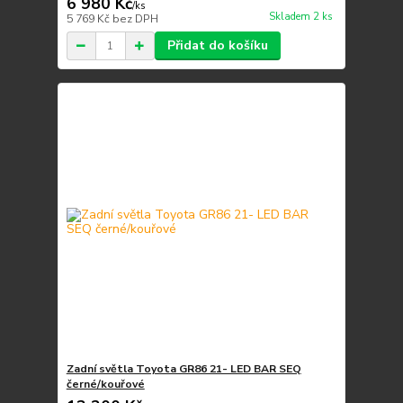
6 980 Kč
/
ks
Skladem 2 ks
5 769 Kč
bez DPH
Přidat do košíku
Zadní světla Toyota GR86 21- LED BAR SEQ
černé/kouřové