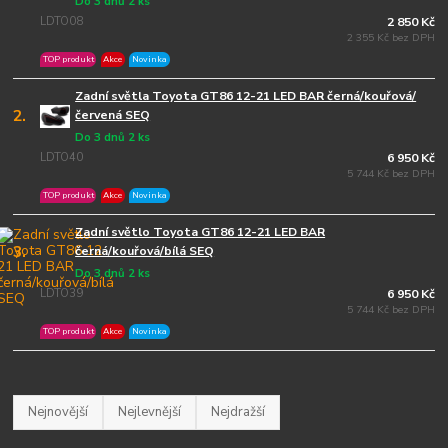
Do 3 dnů 2 ks
LDTO08
2 850 Kč
2 355 Kč bez DPH
TOP produkt
Akce
Novinka
Zadní světla Toyota GT86 12-21 LED BAR černá/kouřová/
2.
červená SEQ
Do 3 dnů 2 ks
LDTO40
6 950 Kč
5 744 Kč bez DPH
TOP produkt
Akce
Novinka
Zadní světlo Toyota GT86 12-21 LED BAR
3.
černá/kouřová/bílá SEQ
Do 3 dnů 2 ks
LDTO39
6 950 Kč
5 744 Kč bez DPH
TOP produkt
Akce
Novinka
Nejnovější
Nejlevnější
Nejdražší