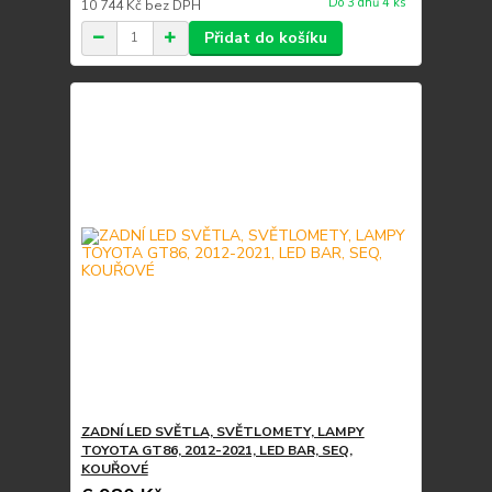
Do 3 dnů 4 ks
10 744 Kč
bez DPH
Přidat do košíku
ZADNÍ LED SVĚTLA, SVĚTLOMETY, LAMPY
TOYOTA GT86, 2012-2021, LED BAR, SEQ,
KOUŘOVÉ