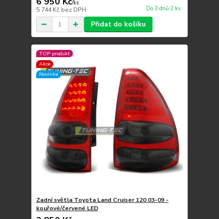
6 950 Kč
/
ks
Do 3 dnů 2 ks
5 744 Kč
bez DPH
Přidat do košíku
TOP produkt
Akce
Novinka
Zadní světla Toyota Land Cruiser 120 03-09 -
kouřové/červené LED