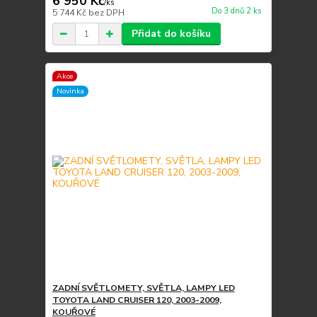
6 950 Kč
/
ks
Do 3 dnů 2 ks
5 744 Kč
bez DPH
Přidat do košíku
Akce
Novinka
ZADNÍ SVĚTLOMETY, SVĚTLA, LAMPY LED
TOYOTA LAND CRUISER 120, 2003-2009,
KOUŘOVÉ