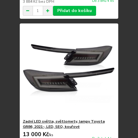
Do 3 dnů 4 ks
3 884 Kč
bez DPH
Přidat do košíku
Zadní LED světla, světlomety, lampy Toyota
GR86, 2021-, LED, SEQ, kouřové
13 000 Kč
/
ks