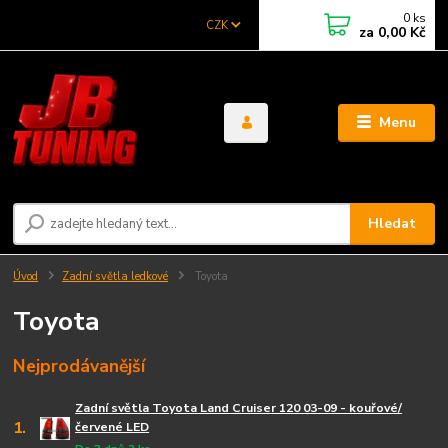
0
ks
CZK
za
0,00 Kč
Menu
Hledat
Úvod
Zadní světla ledkové
Toyota
Toyota
Nejprodávanější
Zadní světla Toyota Land Cruiser 120 03-09 - kouřové/
1.
červené LED