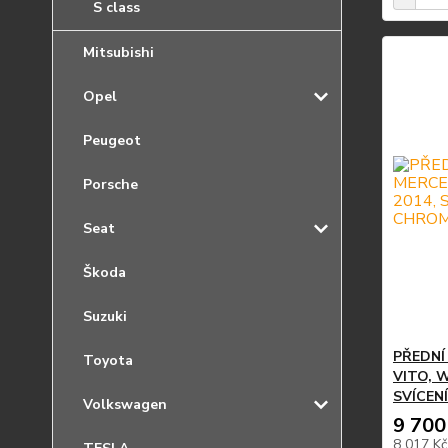
S class
Mitsubishi
Opel
Peugeot
Porsche
Seat
Škoda
Suzuki
PŘEDNÍ
Toyota
VITO, W
SVÍCEN
Volkswagen
9 700
8 017 K