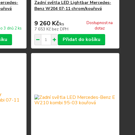
Mercedes-
Zadní světla LED Lightbar Mercedes-
ouřová
Benz W204 07-11 chrom/kouřová
9 260 Kč
Dostupnost na
/
ks
o 3 dnů 2 ks
dotaz
7 653 Kč
bez DPH
šíku
Přidat do košíku