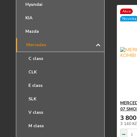
Hyundai
Akce
KIA
Novinka
Mazda
Mercedes
C class
CLK
E class
SLK
MERCED
07 SMO
V class
3 800
3 140 K
M class