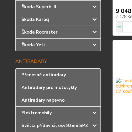
Škoda Superb III
9 048
7 478 K
Škoda Karoq
Škoda Roomster
Škoda Yeti
ANTIRADARY
Přenosné antiradary
Antiradary pro motocykly
Antiradary napevno
Elektromobily
Světla přídavná, osvětlení SPZ