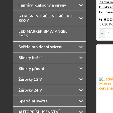
Zadní s
Fanfáry, klaksony a sirény
blinkre
kouřová
STŘEŠNÍ NOSIČE, NOSIČE KOL,
6 800
BOXY
5 620 K
LED MARKER BMW ANGEL
EYES
Světla pro denní svícení
Blinkry boční
Blinkry přední
Žárovky 12 V
Žárovky 24 V
Speciální světla
AUTOPŘÍSLUŠENSTVÍ