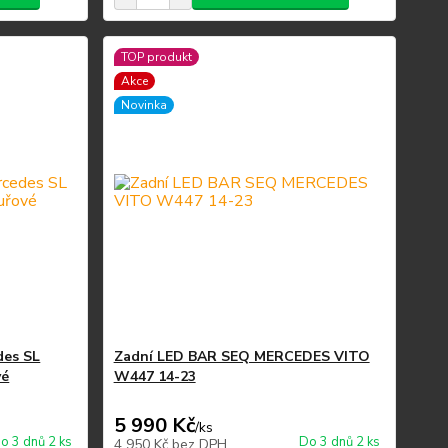
TOP produkt
Akce
Novinka
des SL
Zadní LED BAR SEQ MERCEDES VITO
vé
W447 14-23
5 990 Kč
/
ks
o 3 dnů 2 ks
Do 3 dnů 2 ks
4 950 Kč
bez DPH