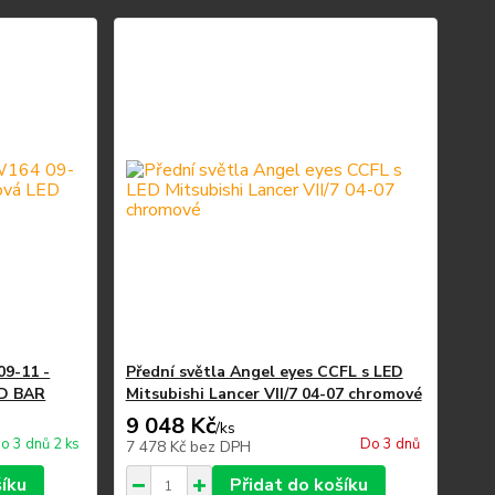
9-11 -
Přední světla Angel eyes CCFL s LED
ED BAR
Mitsubishi Lancer VII/7 04-07 chromové
9 048 Kč
/
ks
o 3 dnů 2 ks
Do 3 dnů
7 478 Kč
bez DPH
šíku
Přidat do košíku