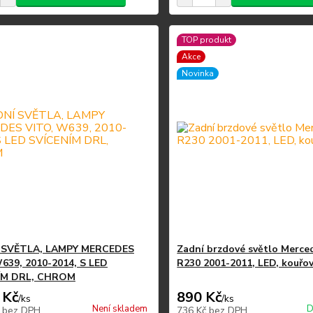
TOP produkt
Akce
Novinka
 SVĚTLA, LAMPY MERCEDES
Zadní brzdové světlo Merce
639, 2010-2014, S LED
R230 2001-2011, LED, kouřo
ÍM DRL, CHROM
 Kč
890 Kč
/
ks
/
ks
Není skladem
D
č
bez DPH
736 Kč
bez DPH