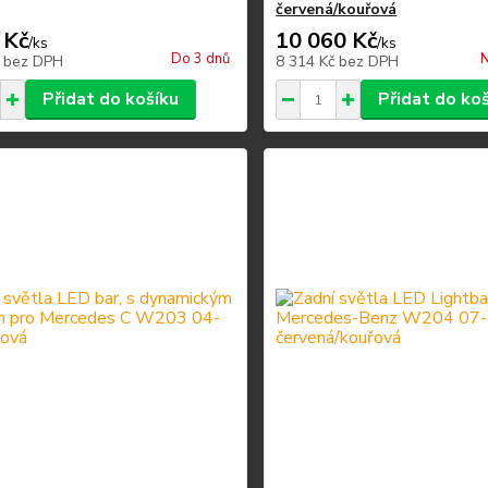
červená/kouřová
 Kč
10 060 Kč
/
ks
/
ks
Do 3 dnů
N
č
bez DPH
8 314 Kč
bez DPH
Přidat do košíku
Přidat do ko