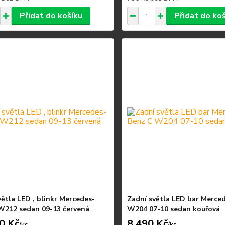
Přidat do košíku
Přidat do ko
větla LED , blinkr Mercedes-
Zadní světla LED bar Merce
W212 sedan 09-13 červená
W204 07-10 sedan kouřová
0 Kč
8 490 Kč
/
ks
/
ks