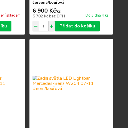
červená/kouřová
6 900 Kč
/
ks
ení skladem
Do 3 dnů 4 ks
5 702 Kč
bez DPH
šíku
Přidat do košíku