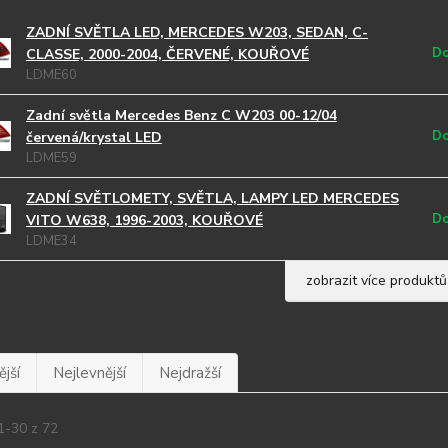
ZADNÍ SVĚTLA LED, MERCEDES W203, SEDAN, C-
Do
CLASSE, 2000-2004, ČERVENÉ, KOUŘOVÉ
LDME60
Zadní světla Mercedes Benz C W203 00-12/04
Do
červená/krystal LED
LDME59
ZADNÍ SVĚTLOMETY, SVĚTLA, LAMPY LED MERCEDES
Do
VITO W638, 1996-2003, KOUŘOVÉ
LDME34
zobrazit více produktů
jší
Nejlevnější
Nejdražší
1-30 z 72