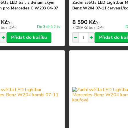
větla LED bar, s dynamickým
Zadní světla LED Lightbar 
m pro Mercedes C W203 04-07
Benz W204 07-11 červená/k
 Kč
8 590 Kč
/
ks
/
ks
Do 3 dnů 2 ks
D
č
bez DPH
7 099 Kč
bez DPH
Přidat do košíku
Přidat do ko