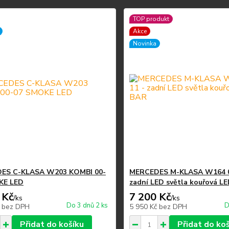
TOP produkt
Akce
Novinka
ES C-KLASA W203 KOMBI 00-
MERCEDES M-KLASA W164 0
KE LED
zadní LED světla kouřová L
 Kč
7 200 Kč
/
ks
/
ks
Do 3 dnů 2 ks
D
č
bez DPH
5 950 Kč
bez DPH
Přidat do košíku
Přidat do ko