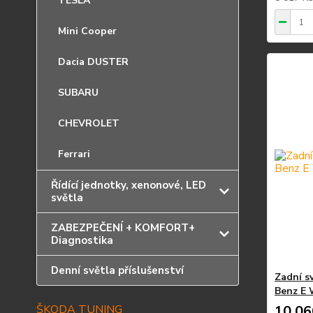
TESLA
Mini Cooper
Dacia DUSTER
SUBARU
CHEVROLET
Ferrari
Řídící jednotky, xenonové, LED
světla
ZABEZPEČENÍ + KOMFORT+
Diagnostika
Denní světla příslušenství
Zadní s
Benz E 
ŠKODA TUNING
10 06