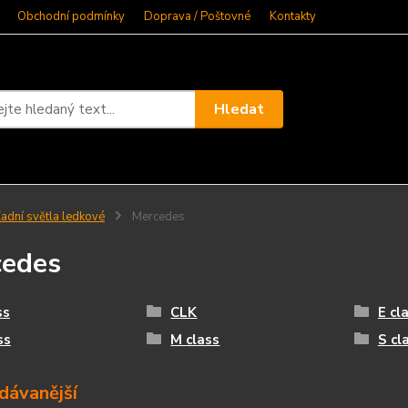
Obchodní podmínky
Doprava / Poštovné
Kontakty
Hledat
adní světla ledkové
Mercedes
cedes
ss
CLK
E cl
ss
M class
S cl
dávanější