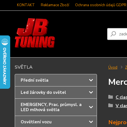
KONTAKT
Reklamace Zboží
Ochrana osobních údajů GDPR
SVĚTLA
Úvod
Z
Mer
Přední světla
Led žárovky do světel
C cla
EMERGENCY, Prac. průmysl. a
V cla
LED mlhová světla
Nejpro
Osvětlení vozu