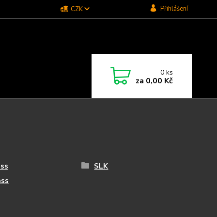
Přihlášení
CZK
0
ks
za
0,00 Kč
ass
SLK
ass