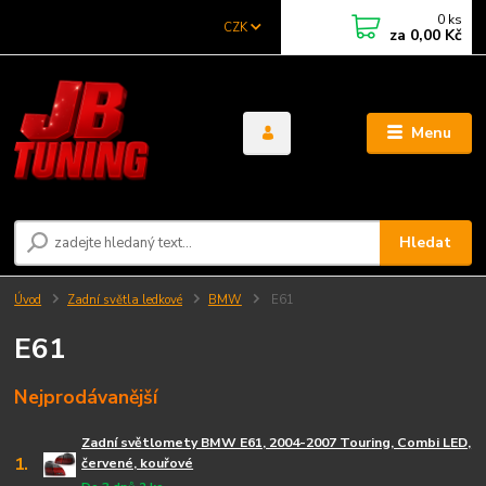
0
ks
CZK
za
0,00 Kč
Menu
Hledat
Úvod
Zadní světla ledkové
BMW
E61
E61
Nejprodávanější
Zadní světlomety BMW E61, 2004-2007 Touring, Combi LED,
1.
červené, kouřové