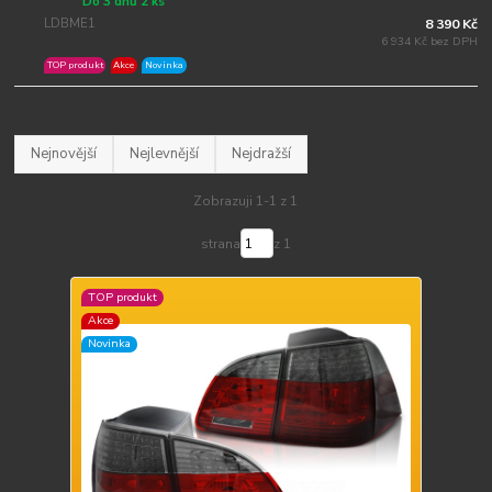
Do 3 dnů 2 ks
LDBME1
8 390 Kč
6 934 Kč bez DPH
TOP produkt
Akce
Novinka
Nejnovější
Nejlevnější
Nejdražší
Zobrazuji 1-1 z 1
strana
z 1
TOP produkt
Akce
Novinka