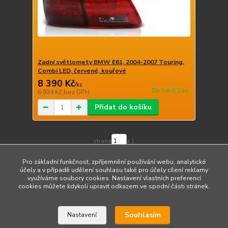
Zadní světlomety BMW E61, 2004-2007 Touring,
Combi LED, červené, kouřové
8 390 Kč
/
ks
Do 3 dnů 2 ks
6 934 Kč
bez DPH
Přidat do košíku
strana
z 1
Pro základní funkčnost, zpříjemnění používání webu, analytické
účely a v případě udělení souhlasu také pro účely cílení reklamy
využíváme soubory cookies. Nastavení vlastních preferencí
cookies můžete kdykoli upravit odkazem ve spodní části stránek.
Upravit sběr cookies.
Souhlasím
Nastavení