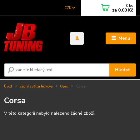
0
ks
CZK
za
0,00 Kč
Menu
Hledat
Úvod
Zadní světla ledkové
Opel
Corsa
Corsa
V této kategorii nebylo nalezeno žádné zboží.