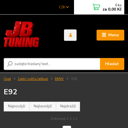
0
ks
CZK
za
0,00 Kč
Menu
Hledat
Úvod
Zadní světla ledkové
BMW
E92
E92
Nejnovější
Nejlevnější
Nejdražší
Zobrazuji 1-1 z 1