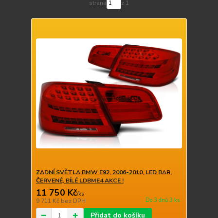
strana
z 1
ZADNÍ SVĚTLA BMW E92, 2006-2010, LED BAR,
ČERVENÉ, BÍLÉ LDBME4 AKCE !
11 750 Kč
/
ks
Do 3 dnů 3 ks
9 711 Kč
bez DPH
Přidat do košíku