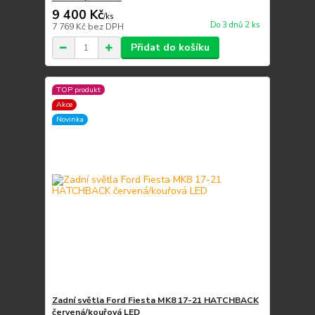
9 400 Kč
/
ks
Do 3 dnů 2 ks
7 769 Kč
bez DPH
Přidat do košíku
TOP produkt
Akce
Novinka
Zadní světla Ford Fiesta MK8 17-21 HATCHBACK
červená/kouřová LED