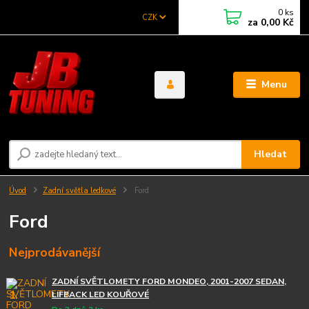
0
ks
CZK
za
0,00 Kč
Menu
Hledat
Úvod
Zadní světla ledkové
Ford
Ford
Nejprodávanější
ZADNÍ SVĚTLOMETY FORD MONDEO, 2001-2007 SEDAN,
1.
LIFBACK LED KOUŘOVÉ