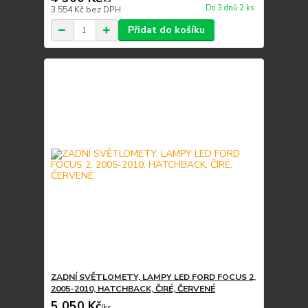
Do 3 dnů 2 ks
3 554 Kč
bez DPH
Přidat do košíku
ZADNÍ SVĚTLOMETY, LAMPY LED FORD FOCUS 2,
2005-2010, HATCHBACK, ČIRÉ, ČERVENÉ
5 050 Kč
/
ks