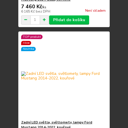
7 460 Kč
/
ks
Není skladem
6 165 Kč
bez DPH
Přidat do košíku
TOP produkt
Akce
Novinka
Zadní LED světla, světlomety, lampy Ford
Mustang 2014-2022, kouřové