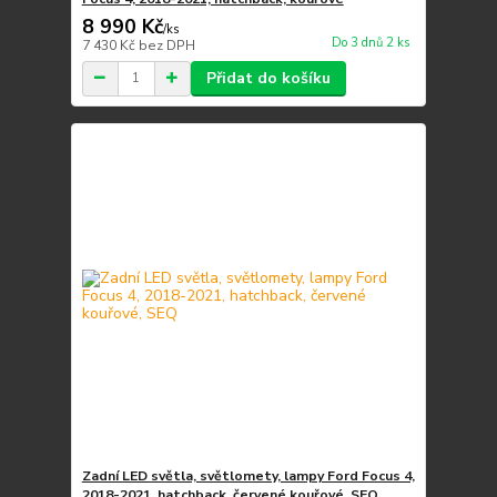
8 990 Kč
/
ks
Do 3 dnů 2 ks
7 430 Kč
bez DPH
Přidat do košíku
Zadní LED světla, světlomety, lampy Ford Focus 4,
2018-2021, hatchback, červené kouřové, SEQ