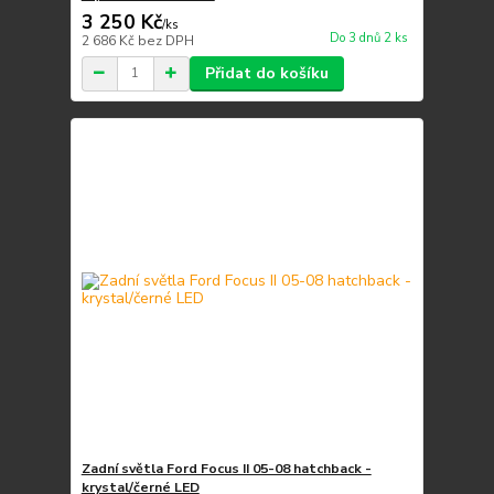
3 250 Kč
/
ks
Do 3 dnů 2 ks
2 686 Kč
bez DPH
Přidat do košíku
Zadní světla Ford Focus II 05-08 hatchback -
krystal/černé LED