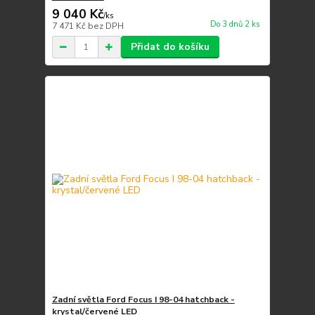
9 040 Kč
/
ks
Do 3 dnů 2 ks
7 471 Kč
bez DPH
Přidat do košíku
Zadní světla Ford Focus I 98-04 hatchback -
krystal/červené LED