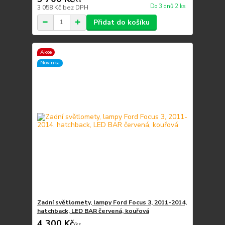
/
ks
Do 3 dnů 2 ks
3 058 Kč
bez DPH
Přidat do košíku
Akce
Novinka
Zadní světlomety, lampy Ford Focus 3, 2011-2014,
hatchback, LED BAR červená, kouřová
4 300 Kč
/
ks