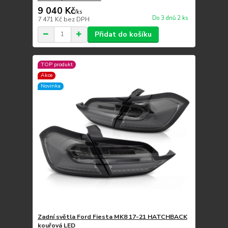
9 040 Kč
/
ks
Do 3 dnů 2 ks
7 471 Kč
bez DPH
Přidat do košíku
TOP produkt
Akce
Novinka
Zadní světla Ford Fiesta MK8 17-21 HATCHBACK
kouřová LED