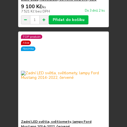
9 100 Kč
/
ks
Do 3 dnů 2 ks
7 521 Kč
bez DPH
Přidat do košíku
TOP produkt
Akce
Novinka
Zadní LED světla, světlomety, lampy Ford
Mustang 2014-2022, červené