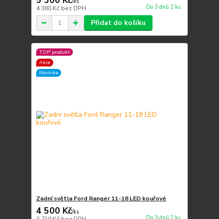
5 300 Kč
/
ks
Do 3 dnů 2 ks
4 380 Kč
bez DPH
Přidat do košíku
TOP produkt
Akce
Novinka
Zadní světla Ford Ranger 11-18 LED kouřové
4 500 Kč
/
ks
Do 3 dnů 2 ks
3 719 Kč
bez DPH