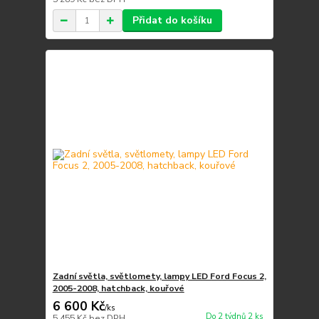
Přidat do košíku
Zadní světla, světlomety, lampy LED Ford Focus 2,
2005-2008, hatchback, kouřové
6 600 Kč
/
ks
Do 2 týdnů 2 ks
5 455 Kč
bez DPH