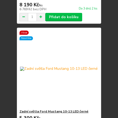
8 190 Kč
/
ks
Do 3 dnů 2 ks
6 769 Kč
bez DPH
Přidat do košíku
Akce
Novinka
Zadní světla Ford Mustang 10-13 LED černé