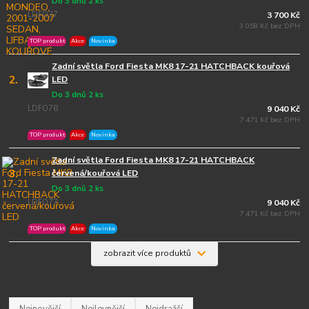
Do 3 dnů 2 ks
LDFO37
3 700 Kč
3 058 Kč bez DPH
TOP produkt
Akce
Novinka
Zadní světla Ford Fiesta MK8 17-21 HATCHBACK kouřová
2.
LED
Do 3 dnů 2 ks
LDFO78
9 040 Kč
7 471 Kč bez DPH
TOP produkt
Akce
Novinka
Zadní světla Ford Fiesta MK8 17-21 HATCHBACK
3.
červená/kouřová LED
Do 3 dnů 2 ks
LDFO77
9 040 Kč
7 471 Kč bez DPH
TOP produkt
Akce
Novinka
zobrazit více produktů
Nejnovější
Nejlevnější
Nejdražší