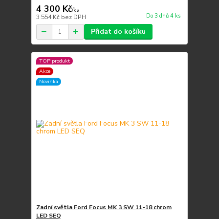
4 300 Kč
/
ks
Do 3 dnů 4 ks
3 554 Kč
bez DPH
Přidat do košíku
TOP produkt
Akce
Novinka
Zadní světla Ford Focus MK 3 SW 11-18 chrom
LED SEQ