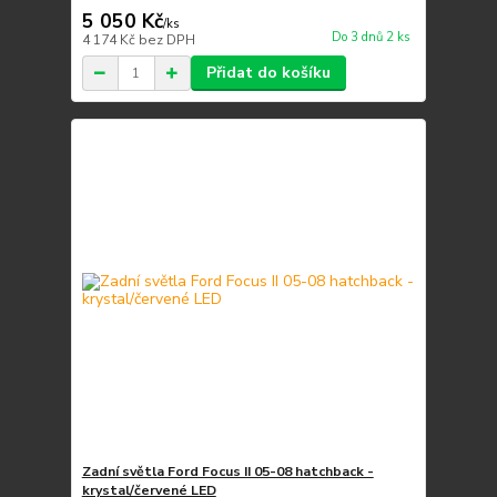
5 050 Kč
/
ks
Do 3 dnů 2 ks
4 174 Kč
bez DPH
Přidat do košíku
Zadní světla Ford Focus II 05-08 hatchback -
krystal/červené LED