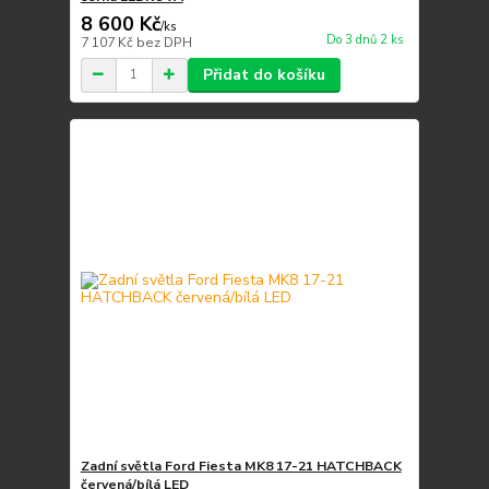
8 600 Kč
/
ks
Do 3 dnů 2 ks
7 107 Kč
bez DPH
Přidat do košíku
Zadní světla Ford Fiesta MK8 17-21 HATCHBACK
červená/bílá LED