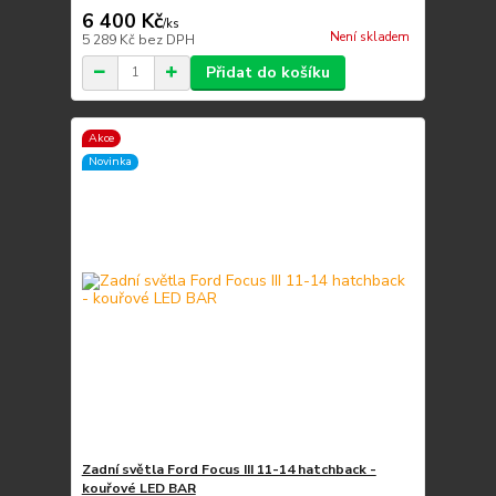
6 400 Kč
/
ks
Není skladem
5 289 Kč
bez DPH
Přidat do košíku
Akce
Novinka
Zadní světla Ford Focus III 11-14 hatchback -
kouřové LED BAR