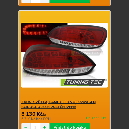
ZADNÍ SVĚTLA, LAMPY LED VOLKSWAGEN
SCIROCCO 2008-2014 ČERVENÁ
8 130 Kč
/
ks
Do 3 dnů 2 ks
6 719 Kč
bez DPH
Přidat do košíku