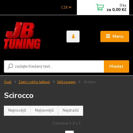
0
ks
CZK
za
0,00 Kč
Menu
Hledat
Úvod
Zadní světla ledkové
Volkswagen
Scirocco
Scirocco
Nejnovější
Nejlevnější
Nejdražší
Zobrazuji 1-3 z 3