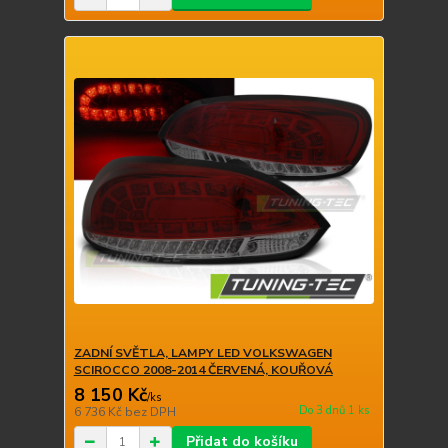
ZADNÍ SVĚTLA, LAMPY LED VOLKSWAGEN
SCIROCCO 2008-2014 ČERVENÁ, KOUŘOVÁ
8 150 Kč
/
ks
Do 3 dnů 1 ks
6 736 Kč
bez DPH
Přidat do košíku