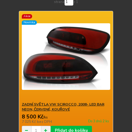
strana
z 1
Akce
Novinka
ZADNÍ SVĚTLA VW SCIROCCO, 2008- LED BAR
NEON, ČERVENÉ, KOUŘOVÉ
8 500 Kč
/
ks
Do 3 dnů 2 ks
7 025 Kč
bez DPH
Přidat do košíku