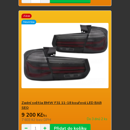
Akce
Novinka
Zadní světla BMW F31 11-18 kouřová LED BAR
SEQ
9 200 Kč
/
ks
Do 3 dnů 2 ks
7 603 Kč
bez DPH
Přidat do košíku