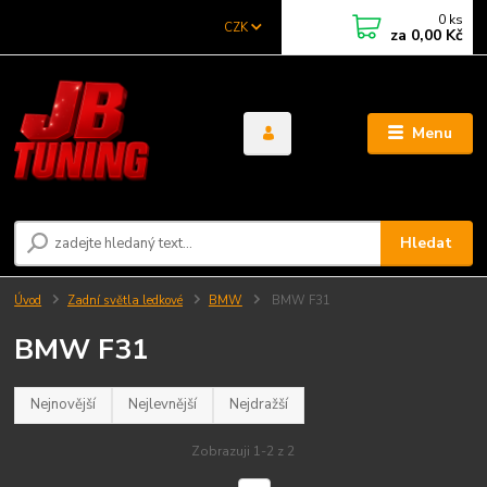
0
ks
CZK
za
0,00 Kč
Menu
Hledat
Úvod
Zadní světla ledkové
BMW
BMW F31
BMW F31
Nejnovější
Nejlevnější
Nejdražší
Zobrazuji 1-2 z 2