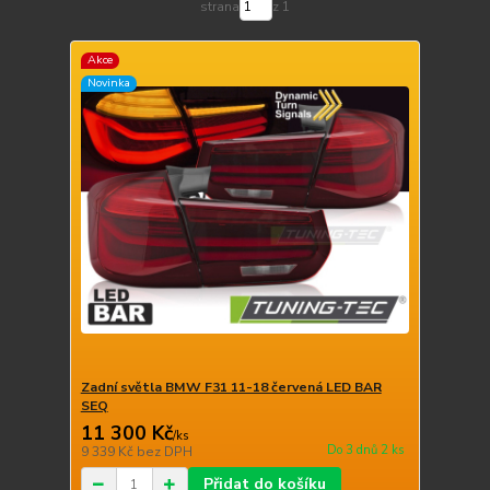
strana
z 1
Akce
Novinka
Zadní světla BMW F31 11-18 červená LED BAR
SEQ
11 300 Kč
/
ks
Do 3 dnů 2 ks
9 339 Kč
bez DPH
Přidat do košíku