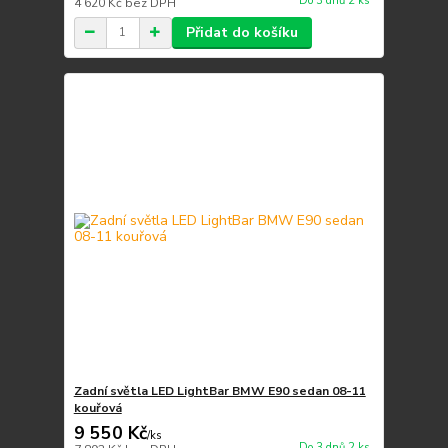
Do 3 dnů 2 ks
4 620 Kč
bez DPH
Přidat do košíku
Zadní světla LED LightBar BMW E90 sedan 08-11
kouřová
9 550 Kč
/
ks
Do 3 dnů 2 ks