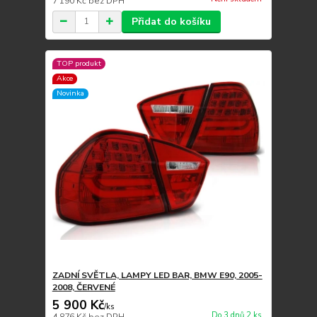
7 190 Kč
bez DPH
Přidat do košíku
TOP produkt
Akce
Novinka
ZADNÍ SVĚTLA, LAMPY LED BAR, BMW E90, 2005-
2008, ČERVENÉ
5 900 Kč
/
ks
Do 3 dnů 2 ks