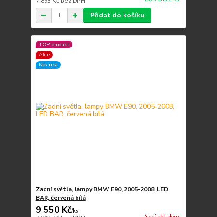
7 893 Kč
bez DPH
Přidat do košíku
TOP produkt
Akce
Novinka
Zadní světla, lampy BMW E90, 2005-2008, LED
BAR, červená bílá
9 550 Kč
/
ks
Není skladem