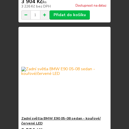
3 904 Kč
/
ks
Dostupnost na dotaz
3 226 Kč
bez DPH
Přidat do košíku
Zadní světla BMW E90 05-08 sedan - kouřové/
červené LED