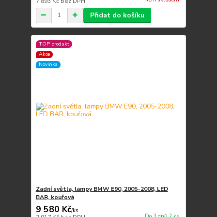
7 893 Kč
bez DPH
Přidat do košíku
TOP produkt
Akce
Novinka
Zadní světla, lampy BMW E90, 2005-2008, LED
BAR, kouřová
9 580 Kč
/
ks
Do 3 dnů 2 ks