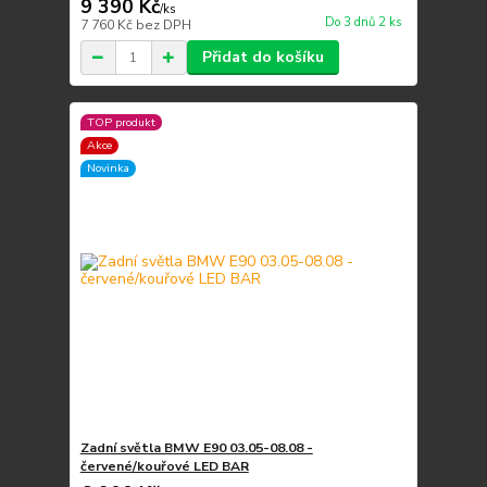
9 390 Kč
/
ks
Do 3 dnů 2 ks
7 760 Kč
bez DPH
Přidat do košíku
TOP produkt
Akce
Novinka
Zadní světla BMW E90 03.05-08.08 -
červené/kouřové LED BAR