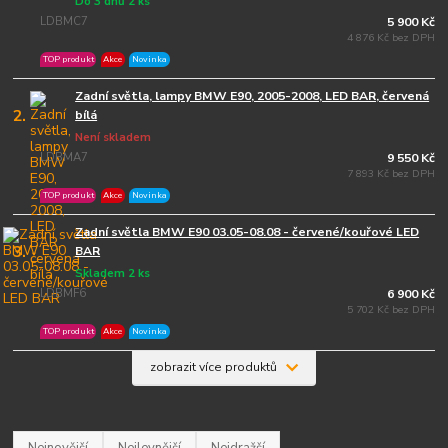
Do 3 dnů 2 ks
LDBMC7
5 900 Kč
4 876 Kč bez DPH
TOP produkt
Akce
Novinka
Zadní světla, lampy BMW E90, 2005-2008, LED BAR, červená
2.
bílá
Není skladem
LDBMA7
9 550 Kč
7 893 Kč bez DPH
TOP produkt
Akce
Novinka
Zadní světla BMW E90 03.05-08.08 - červené/kouřové LED
3.
BAR
Skladem 2 ks
LDBMF6
6 900 Kč
5 702 Kč bez DPH
TOP produkt
Akce
Novinka
zobrazit více produktů
Nejnovější
Nejlevnější
Nejdražší