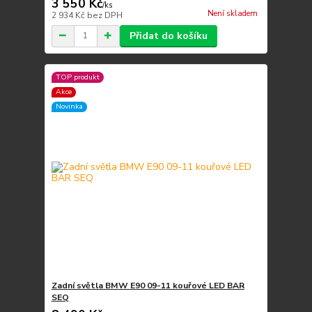
3 550 Kč
/
ks
Není skladem
2 934 Kč
bez DPH
Přidat do košíku
TOP produkt
Akce
Novinka
Zadní světla BMW E90 09-11 kouřové LED BAR
SEQ