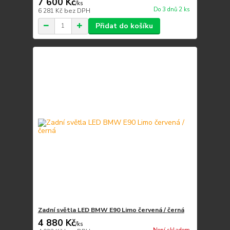
7 600 Kč
/
ks
Do 3 dnů 2 ks
6 281 Kč
bez DPH
Přidat do košíku
Zadní světla LED BMW E90 Limo červená / černá
4 880 Kč
/
ks