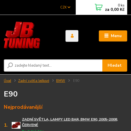
0
ks
CZK
za
0,00 Kč
Menu
Hledat
Úvod
Zadní světla ledkové
BMW
E90
E90
Nejprodávanější
ZADNÍ SVĚTLA, LAMPY LED BAR, BMW E90, 2005-2008,
1.
ČERVENÉ