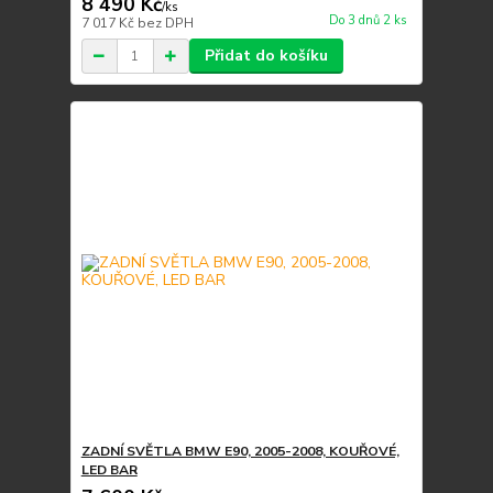
8 490 Kč
/
ks
Do 3 dnů 2 ks
7 017 Kč
bez DPH
Přidat do košíku
ZADNÍ SVĚTLA BMW E90, 2005-2008, KOUŘOVÉ,
LED BAR