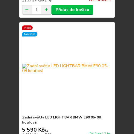
Není skladem
4 033 Kč
bez DPH
Přidat do košíku
Akce
Novinka
Zadní světla LED LIGHTBAR BMW E90 05-08
kouřová
5 590 Kč
/
ks