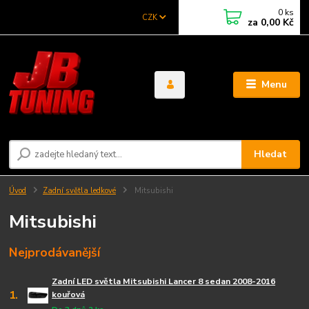
0
ks
CZK
za
0,00 Kč
Menu
Hledat
Úvod
Zadní světla ledkové
Mitsubishi
Mitsubishi
Nejprodávanější
Zadní LED světla Mitsubishi Lancer 8 sedan 2008-2016
1.
kouřová