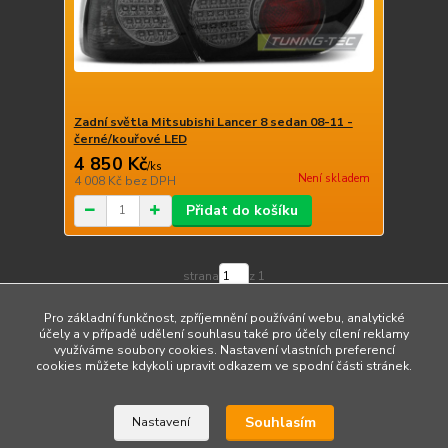
Zadní světla Mitsubishi Lancer 8 sedan 08-11 -
černé/kouřové LED
4 850 Kč
/
ks
Není skladem
4 008 Kč
bez DPH
Přidat do košíku
strana
z 1
Pro základní funkčnost, zpříjemnění používání webu, analytické
účely a v případě udělení souhlasu také pro účely cílení reklamy
využíváme soubory cookies. Nastavení vlastních preferencí
cookies můžete kdykoli upravit odkazem ve spodní části stránek.
Upravit sběr cookies.
Souhlasím
Nastavení