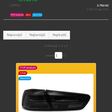
Do 3 dnů 2 ks
LDMI12
3 750 Kč
3 099 Kč bez DPH
TOP produkt
Akce
Novinka
Nejnovější
Nejlevnější
Nejdražší
Zobrazuji 1-2 z 2
strana
z 1
TOP produkt
Akce
Novinka