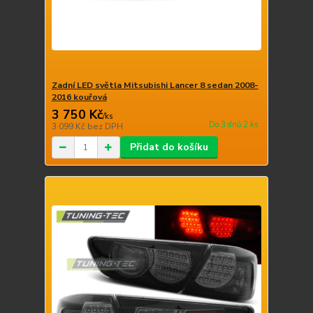
Zadní LED světla Mitsubishi Lancer 8 sedan 2008-
2016 kouřová
3 750 Kč
/
ks
Do 3 dnů 2 ks
3 099 Kč
bez DPH
Přidat do košíku