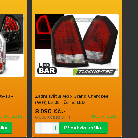
05-10 -
Zadní světla Jepp Grand Cherokee
(WH) 05-08 - černé LED
8 090 Kč
/
ks
o 3 dnů 2 ks
Do 3 dnů 2 ks
6 686 Kč
bez DPH
šíku
Přidat do košíku