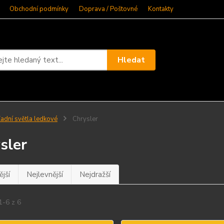
Obchodní podmínky
Doprava / Poštovné
Kontakty
Hledat
adní světla ledkové
Chrysler
sler
jší
Nejlevnější
Nejdražší
1-6 z 6