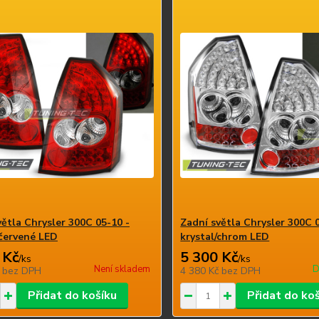
větla Chrysler 300C 05-10 -
Zadní světla Chrysler 300C 
/červené LED
krystal/chrom LED
 Kč
5 300 Kč
/
ks
/
ks
Není skladem
D
č
bez DPH
4 380 Kč
bez DPH
Přidat do košíku
Přidat do ko