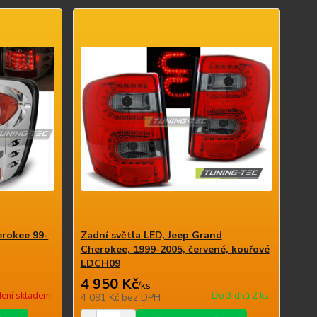
erokee 99-
Zadní světla LED, Jeep Grand
Cherokee, 1999-2005, červené, kouřové
LDCH09
4 950 Kč
/
ks
ení skladem
Do 3 dnů 2 ks
4 091 Kč
bez DPH