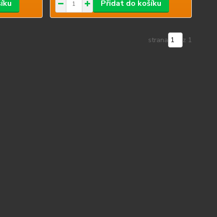
šíku
Přidat do košíku
strana
z 1