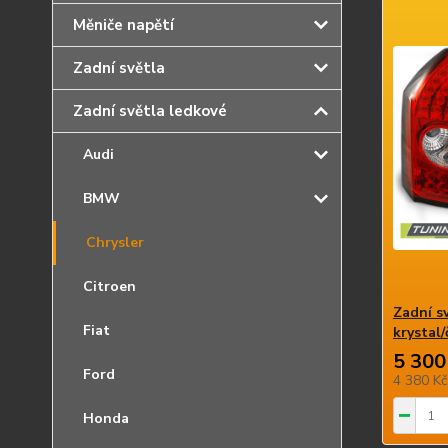
Měniče napětí
Zadní světla
Zadní světla ledkové
Audi
BMW
Chrysler
Citroen
Zadní s
Fiat
krystal
5 300
Ford
4 380 K
Honda