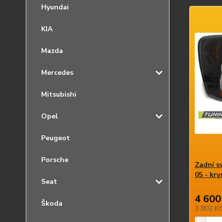
Hyundai
KIA
Mazda
Mercedes
Mitsubishi
Opel
Peugeot
Porsche
Zadní s
05 - kry
Seat
4 600
Škoda
3 802 K