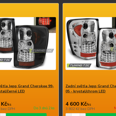
větla Jepp Grand Cherokee 99-
Zadní světla Jepp Grand Ch
stal/černé LED
05 - krystal/chrom LED
 Kč
4 600 Kč
/
ks
/
ks
Do 3 dnů 2 ks
N
č
bez DPH
3 802 Kč
bez DPH