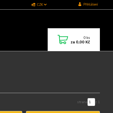
Přihlášení
CZK
0
ks
za
0,00 Kč
strana
z 1