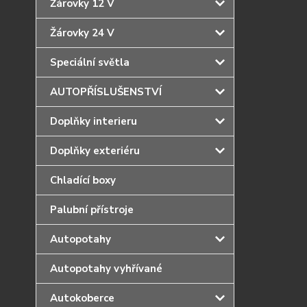
Žárovky 12 V
Žárovky 24 V
Speciální světla
AUTOPŘÍSLUŠENSTVÍ
Doplňky interieru
Doplňky exteriéru
Chladící boxy
Palubní přístroje
Autopotahy
Autopotahy vyhřívané
Autokoberce