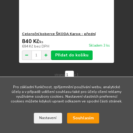
Celoroční koberce ŠKODA Karoq - přední
840 Kč
/
ks
Skladem 3 ks
694 Kč
bez DPH
Přidat do košíku
strana
z 1
Pro základní funkčnost, zpříjemnění používání webu, analytické
účely a v případě udělení souhlasu také pro účely cílení reklamy
využíváme soubory cookies. Nastavení vlastních preferencí
cookies můžete kdykoli upravit odkazem ve spodní části stránek.
Upravit sběr cookies.
Souhlasím
Nastavení