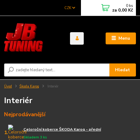
0
ks
CZK
za
0,00 Kč
Menu
Hledat
Úvod
Škoda Karoq
Interiér
Interiér
Nejprodávanější
Celoroční koberce ŠKODA Karoq - přední
1.
Skladem 3 ks