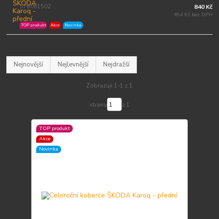
57B061502
840 Kč
694 Kč bez DPH
TOP produkt
Akce
Novinka
Nejnovější
Nejlevnější
Nejdražší
Zobrazuji 1-1 z 1
strana
z 1
TOP produkt
Akce
Novinka