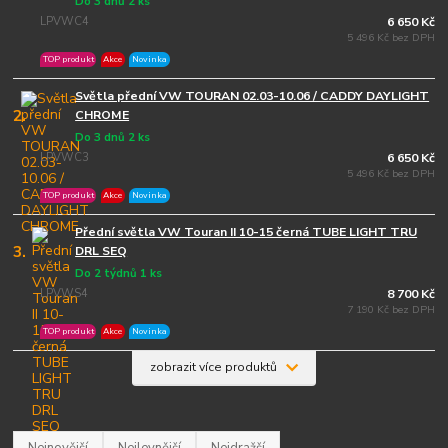
Do 3 dnů 2 ks
LPVWC4
6 650 Kč
5 496 Kč bez DPH
TOP produkt
Akce
Novinka
Světla přední VW TOURAN 02.03-10.06 / CADDY DAYLIGHT
2.
CHROME
Do 3 dnů 2 ks
LPVWC3
6 650 Kč
5 496 Kč bez DPH
TOP produkt
Akce
Novinka
Přední světla VW Touran II 10-15 černá TUBE LIGHT TRU
3.
DRL SEQ
Do 2 týdnů 1 ks
LPVWS4
8 700 Kč
7 190 Kč bez DPH
TOP produkt
Akce
Novinka
zobrazit více produktů
Nejnovější
Nejlevnější
Nejdražší