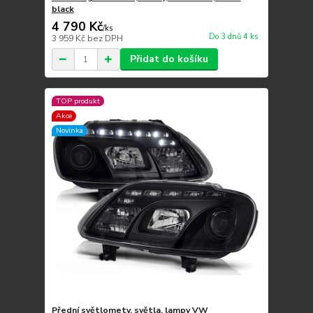
black
4 790 Kč
/
ks
Do 3 dnů 4 ks
3 959 Kč
bez DPH
Přidat do košíku
TOP produkt
Akce
Novinka
Přední světlomety, světla, lampy VW