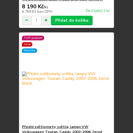
8 190 Kč
/
ks
Do 2 týdnů 2 ks
6 769 Kč
bez DPH
Přidat do košíku
TOP produkt
Akce
Novinka
Přední světlomety, světla, lampy VW
Volkswagen Touran, Caddy, 2003-2006, černé