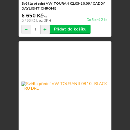
Světla přední VW TOURAN 02.03-10.06 / CADDY
DAYLIGHT CHROME
6 650 Kč
/
ks
Do 3 dnů 2 ks
5 496 Kč
bez DPH
Přidat do košíku