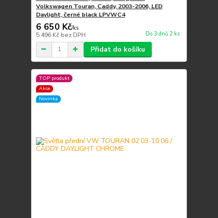
Volkswagen Touran, Caddy, 2003-2006, LED
Daylight, černé black LPVWC4
6 650 Kč
/
ks
Do 3 dnů 2 ks
5 496 Kč
bez DPH
Přidat do košíku
TOP produkt
Akce
Novinka