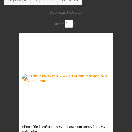
Zobrazuji 1-10 z 10
strana
z 1
Přední čirá světla - VW Touran chromové s LED
svícením