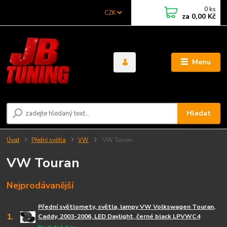
0
ks
CZK
za
0,00 Kč
Menu
Hledat
Úvod
Přední světla
VW
VW Touran
VW Touran
Nejprodávanější
Přední světlomety, světla, lampy VW Volkswagen Touran,
1.
Caddy, 2003-2006, LED Daylight, černé black LPVWC4