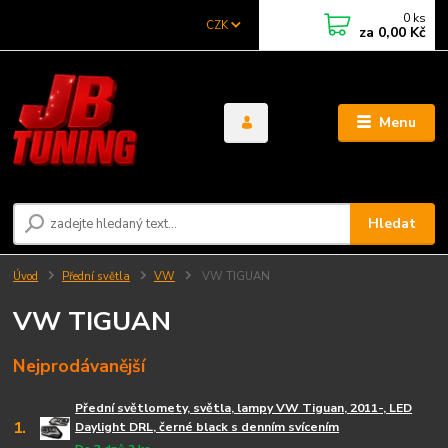
0
ks
CZK
za
0,00 Kč
Menu
Hledat
Úvod
Přední světla
VW
VW TIGUAN
VW TIGUAN
Nejprodávanější
Přední světlomety, světla, lampy VW Tiguan, 2011-, LED
1.
Daylight DRL, černé black s denním svícením