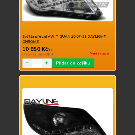
Světla přední VW TIGUAN 10.07-11 DAYLIGHT
CHROME
10 850 Kč
/
ks
Není skladem
8 967 Kč
bez DPH
Přidat do košíku