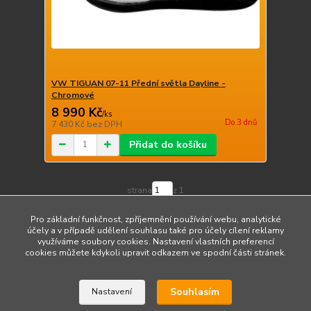
VW TIGUAN 07-11 Přední světla Dayline -
Chromové
8 990 Kč
/
ks
Do 3 dnů
7 430 Kč
bez DPH
Přidat do košíku
strana
z 1
Pro základní funkčnost, zpříjemnění používání webu, analytické
účely a v případě udělení souhlasu také pro účely cílení reklamy
využíváme soubory cookies. Nastavení vlastních preferencí
cookies můžete kdykoli upravit odkazem ve spodní části stránek.
Upravit sběr cookies.
Souhlasím
Nastavení