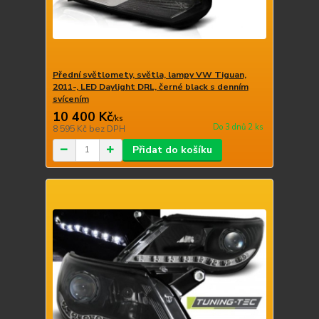
Přední světlomety, světla, lampy VW Tiguan,
2011-, LED Daylight DRL, černé black s denním
svícením
10 400 Kč
/
ks
Do 3 dnů 2 ks
8 595 Kč
bez DPH
Přidat do košíku