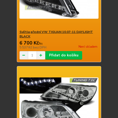
Světla přední VW TIGUAN 10.07-11 DAYLIGHT
BLACK
6 700 Kč
/
ks
Není skladem
5 537 Kč
bez DPH
Přidat do košíku