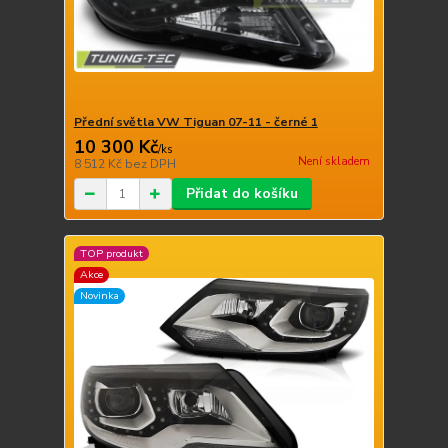
Přední světla VW Tiguan 07-11 - černé 1
10 300 Kč
/
ks
Není skladem
8 512 Kč
bez DPH
Přidat do košíku
TOP produkt
Akce
Novinka