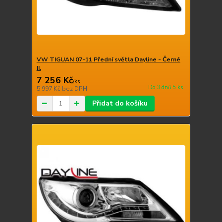
VW TIGUAN 07-11 Přední světla Dayline - Černé
II.
7 256 Kč
/
ks
Do 3 dnů 5 ks
5 997 Kč
bez DPH
Přidat do košíku