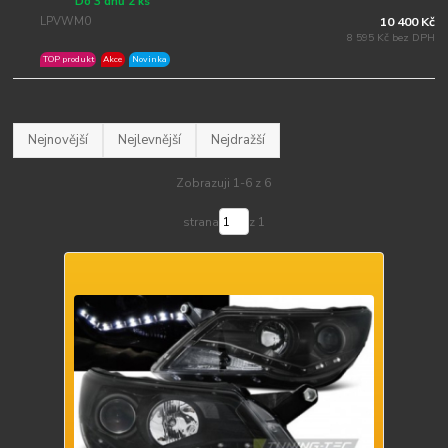
Do 3 dnů 2 ks
LPVWM0
10 400 Kč
8 595 Kč bez DPH
TOP produkt
Akce
Novinka
Nejnovější
Nejlevnější
Nejdražší
Zobrazuji 1-6 z 6
strana
z 1