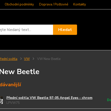
Obchodní podmínky
Doprava / Poštovné
Kontakty
Hledat
řední světla
VW
VW New Beetle
New Beetle
dávanější
Přední světla VW Beetle 97-05 Angel Eyes - chrom
Do
LPVW75