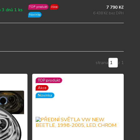
7 790 Kč
TOP produkt
Akce
 3 dnů 1 ks
6 438 Kč bez DPH
Novinka
strana
z 1
TOP produkt
Akce
Novinka