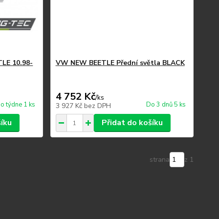
LE 10.98-
VW NEW BEETLE Přední světla BLACK
4 752 Kč
/
ks
o týdne 1 ks
Do 3 dnů 5 ks
3 927 Kč
bez DPH
šíku
Přidat do košíku
strana
z 1