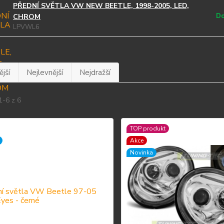
PŘEDNÍ SVĚTLA VW NEW BEETLE, 1998-2005, LED,
Do
CHROM
LPVWL6
jší
Nejlevnější
Nejdražší
1-6 z 6
TOP produkt
Akce
Novinka