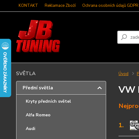
KONTAKT
Reklamace Zboží
Ochrana osobních údajů GDPR
SVĚTLA
Úvod
P
VW 
Přední světla
Kryty předních světel
Nejpro
Alfa Romeo
1.
Audi