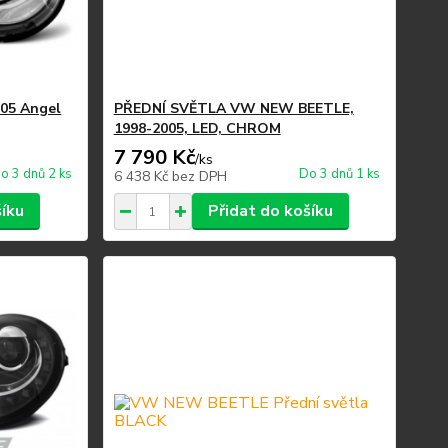
-05 Angel
PŘEDNÍ SVĚTLA VW NEW BEETLE,
1998-2005, LED, CHROM
7 790 Kč
/
ks
o 3 dnů 2 ks
Do 3 dnů 1 ks
6 438 Kč
bez DPH
šíku
Přidat do košíku