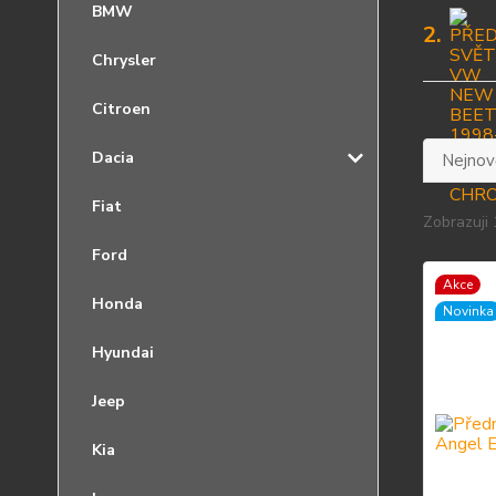
BMW
2.
Chrysler
Citroen
Dacia
Nejnově
Fiat
Zobrazuji 
Ford
Akce
Honda
Novinka
Hyundai
Jeep
Kia