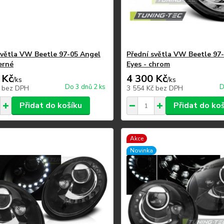
světla VW Beetle 97-05 Angel
Přední světla VW Beetle 97
erné
Eyes - chrom
 Kč
4 300 Kč
/
ks
/
ks
Do 3 dnů 2 ks
D
č
bez DPH
3 554 Kč
bez DPH
Přidat do košíku
Přidat do ko
Akce
Novinka