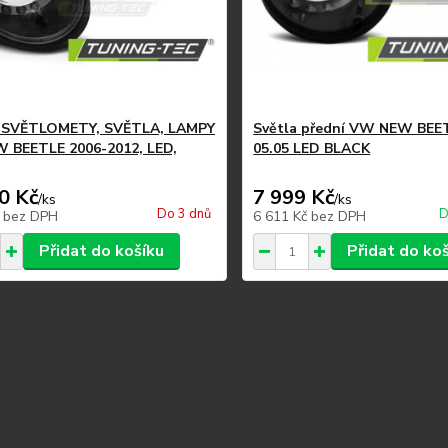
 SVĚTLOMETY, SVĚTLA, LAMPY
Světla přední VW NEW BEET
 BEETLE 2006-2012, LED,
05.05 LED BLACK
0 Kč
7 999 Kč
/
ks
/
ks
Do 3 dnů
D
č
bez DPH
6 611 Kč
bez DPH
Přidat do košíku
Přidat do ko