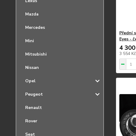
Lexus
Mazda
Mercedes
Přední 
Eyes - č
Mini
4 300
3 554 K
Mitsubishi
Nissan
Opel
Peugeot
Renault
Rover
Seat