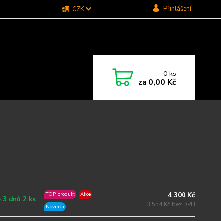
Přihlášení
CZK
0
ks
za
0,00 Kč
4 300 Kč
TOP produkt
Akce
 3 dnů 2 ks
3 554 Kč bez DPH
Novinka