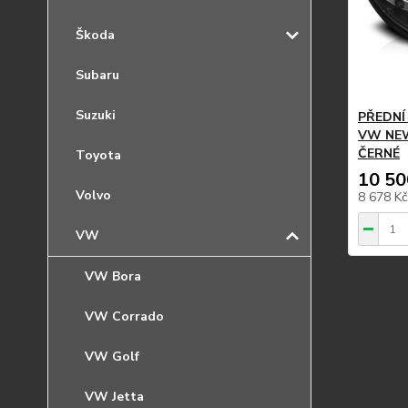
Škoda
Subaru
Suzuki
PŘEDNÍ
VW NEW
ČERNÉ
Toyota
10 50
Volvo
8 678 K
VW
VW Bora
VW Corrado
VW Golf
VW Jetta