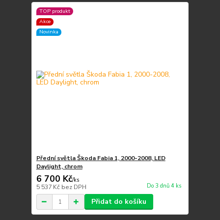
TOP produkt
Akce
Novinka
Přední světla Škoda Fabia 1, 2000-2008, LED
Daylight, chrom
6 700 Kč
/
ks
Do 3 dnů 4 ks
5 537 Kč
bez DPH
Přidat do košíku