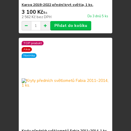
Karoq 2018–2022 přední kryt světla, 1 ks.
3 100 Kč
/
ks
Do 3 dnů 5 ks
2 562 Kč
bez DPH
Přidat do košíku
TOP produkt
Akce
Novinka
Kryty předních světlometů Fabia 2011–2014, 1 ks.