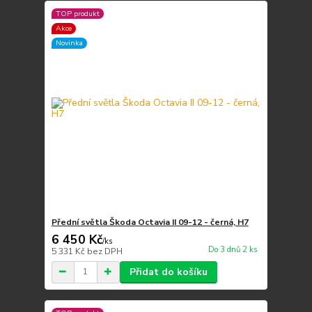
TOP produkt
Akce
Novinka
Přední světla Škoda Octavia II 09-12 - černá, H7
6 450 Kč
/
ks
Do 3 dnů 2 ks
5 331 Kč
bez DPH
Přidat do košíku