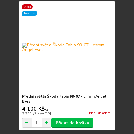
Akce
Novinka
Přední světla Škoda Fabia 99-07 - chrom Angel
Eyes
4 100 Kč
/
ks
Není skladem
3 388 Kč
bez DPH
Přidat do košíku