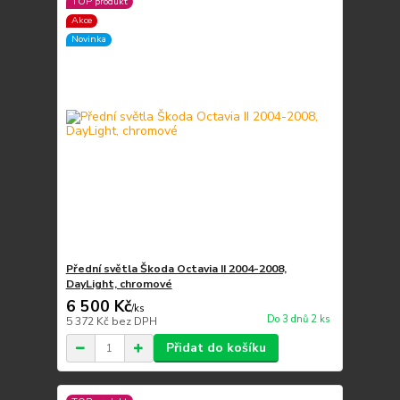
TOP produkt
Akce
Novinka
Přední světla Škoda Octavia II 2004-2008,
DayLight, chromové
6 500 Kč
/
ks
Do 3 dnů 2 ks
5 372 Kč
bez DPH
Přidat do košíku