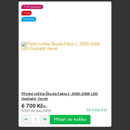
TOP produkt
Akce
Novinka
Přední světla Škoda Fabia 1, 2000-2008, LED
Daylight, černé
6 700 Kč
/
ks
Do 3 dnů 4 ks
5 537 Kč
bez DPH
Přidat do košíku