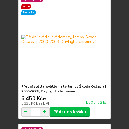
TOP produkt
Akce
Novinka
Přední světla, světlomety, lampy Škoda Octavia I
2000-2008, DayLight, chromové
6 450 Kč
/
ks
Do 3 dnů 2 ks
5 331 Kč
bez DPH
Přidat do košíku
TOP produkt