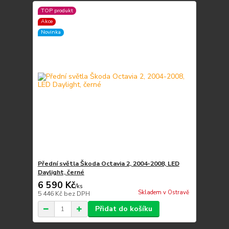
TOP produkt
Akce
Novinka
Přední světla Škoda Octavia 2, 2004-2008, LED
Daylight, černé
6 590 Kč
/
ks
Skladem v Ostravě
5 446 Kč
bez DPH
Přidat do košíku