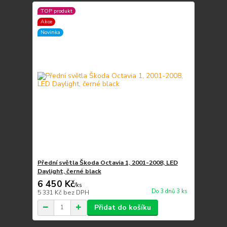
TOP produkt
Akce
Novinka
Přední světla Škoda Octavia 1, 2001-2008, LED
Daylight, černé black
6 450 Kč
/
ks
Do 3 dnů 3 ks
5 331 Kč
bez DPH
Přidat do košíku