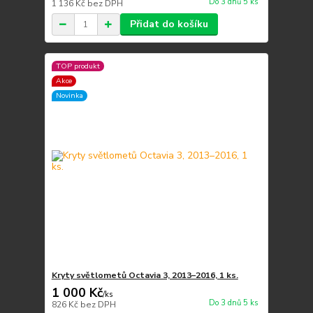
Do 3 dnů 5 ks
1 136 Kč
bez DPH
Přidat do košíku
TOP produkt
Akce
Novinka
Kryty světlometů Octavia 3, 2013–2016, 1 ks.
1 000 Kč
/
ks
Do 3 dnů 5 ks
826 Kč
bez DPH