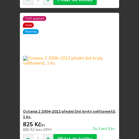
TOP produkt
Akce
Novinka
Octavia 2 2004–2012 přední čiré kryty světlometů,
1 ks.
825 Kč
/
ks
Do 3 dnů 5 ks
682 Kč
bez DPH
Přidat do košíku