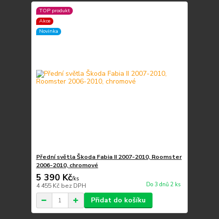
TOP produkt
Akce
Novinka
Přední světla Škoda Fabia II 2007-2010, Roomster
2006-2010, chromové
5 390 Kč
/
ks
Do 3 dnů 2 ks
4 455 Kč
bez DPH
Přidat do košíku