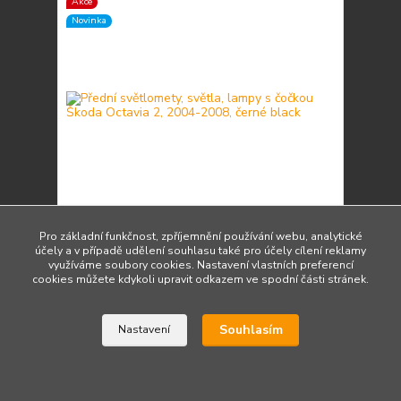
Akce
Novinka
Pro základní funkčnost, zpříjemnění používání webu, analytické
účely a v případě udělení souhlasu také pro účely cílení reklamy
Přední světlomety, světla, lampy s čočkou Škoda
využíváme soubory cookies. Nastavení vlastních preferencí
Octavia 2, 2004-2008, černé black
cookies můžete kdykoli upravit odkazem ve spodní části stránek.
5 190 Kč
/
ks
Do 3 dnů 3 ks
4 289 Kč
bez DPH
Souhlasím
Přidat do košíku
Nastavení
Načíst další produkty (12)