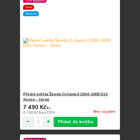
TOP produkt
Akce
Novinka
Přední světla Škoda Octavia II 2004-2009 D1S
Xenon - černé
7 490 Kč
/
ks
Není skladem
6 190 Kč
bez DPH
Přidat do košíku