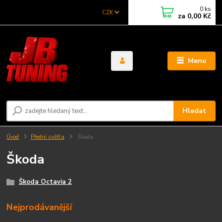
0
ks
CZK
za
0,00 Kč
Menu
Hledat
Úvod
Přední světla
Škoda
Škoda
Škoda Octavia 2
Nejprodávanější