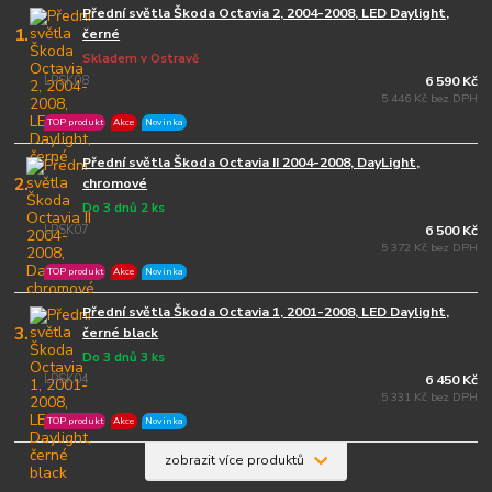
Přední světla Škoda Octavia 2, 2004-2008, LED Daylight,
1.
černé
Skladem v Ostravě
LPSK08
6 590 Kč
5 446 Kč bez DPH
TOP produkt
Akce
Novinka
Přední světla Škoda Octavia II 2004-2008, DayLight,
2.
chromové
Do 3 dnů 2 ks
LPSK07
6 500 Kč
5 372 Kč bez DPH
TOP produkt
Akce
Novinka
Přední světla Škoda Octavia 1, 2001-2008, LED Daylight,
3.
černé black
Do 3 dnů 3 ks
LPSK04
6 450 Kč
5 331 Kč bez DPH
TOP produkt
Akce
Novinka
zobrazit více produktů