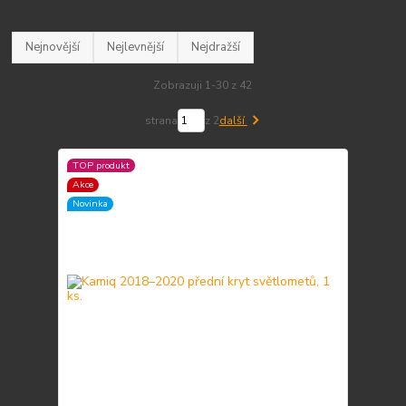
Nejnovější
Nejlevnější
Nejdražší
Zobrazuji 1-30 z 42
strana
z 2
další
TOP produkt
Akce
Novinka