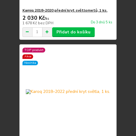
Kamiq 2018–2020 přední kryt světlometů, 1 ks.
2 030 Kč
/
ks
Do 3 dnů 5 ks
1 678 Kč
bez DPH
Přidat do košíku
TOP produkt
Akce
Novinka