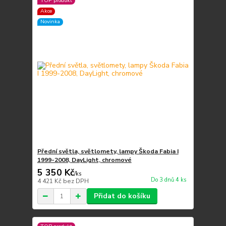
TOP produkt
Akce
Novinka
Přední světla, světlomety, lampy Škoda Fabia I
1999-2008, DayLight, chromové
5 350 Kč
/
ks
Do 3 dnů 4 ks
4 421 Kč
bez DPH
Přidat do košíku