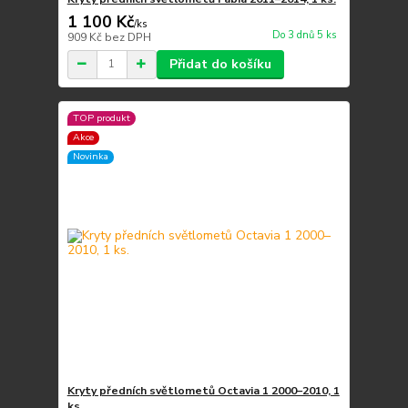
1 100 Kč
/
ks
Do 3 dnů 5 ks
909 Kč
bez DPH
Přidat do košíku
TOP produkt
Akce
Novinka
Kryty předních světlometů Octavia 1 2000–2010, 1
ks.