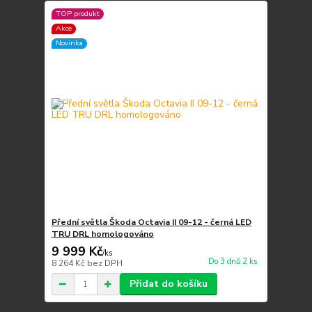
TOP produkt
Akce
Novinka
Přední světla Škoda Octavia II 09-12 - černá LED
TRU DRL homologováno
9 999 Kč
/
ks
Do 3 dnů 2 ks
8 264 Kč
bez DPH
Přidat do košíku