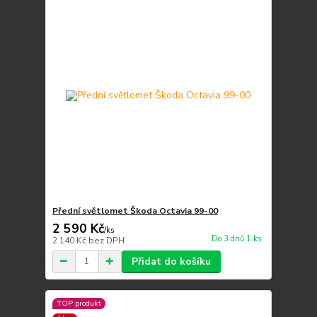
Přední světlomet Škoda Octavia 99-00
2 590 Kč
/
ks
Do 3 dnů 1 ks
2 140 Kč
bez DPH
Přidat do košíku
TOP produkt