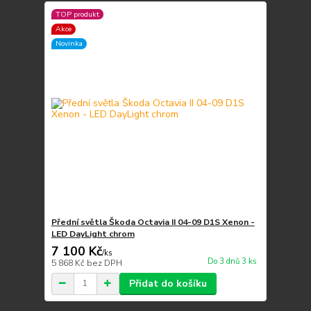
TOP produkt
Akce
Novinka
Přední světla Škoda Octavia II 04-09 D1S Xenon -
LED DayLight chrom
7 100 Kč
/
ks
Do 3 dnů 3 ks
5 868 Kč
bez DPH
Přidat do košíku