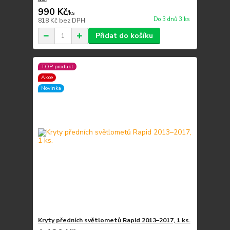
990 Kč
/
ks
Do 3 dnů 3 ks
818 Kč
bez DPH
Přidat do košíku
TOP produkt
Akce
Novinka
Kryty předních světlometů Rapid 2013–2017, 1 ks.