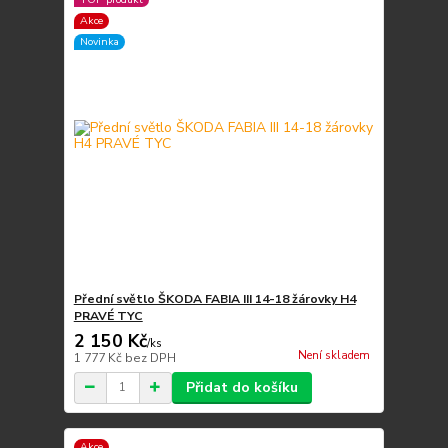
Akce
Novinka
Přední světlo ŠKODA FABIA III 14-18 žárovky H4
PRAVÉ TYC
2 150 Kč
/
ks
Není skladem
1 777 Kč
bez DPH
Přidat do košíku
Akce