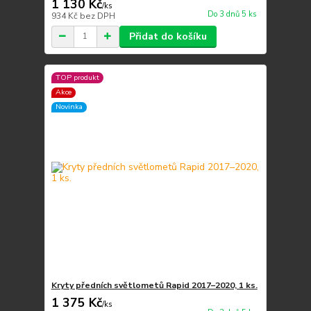
1 130 Kč
/
ks
Do 3 dnů 5 ks
934 Kč
bez DPH
Přidat do košíku
TOP produkt
Akce
Novinka
Kryty předních světlometů Rapid 2017–2020, 1 ks.
1 375 Kč
/
ks