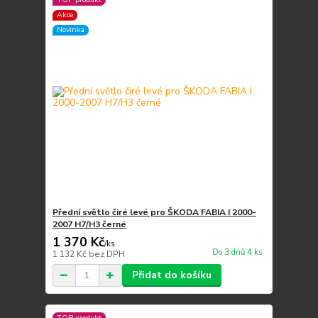
Akce
Novinka
Přední světlo čiré levé pro ŠKODA FABIA I 2000-
2007 H7/H3 černé
1 370 Kč
/
ks
Do 3 dnů 4 ks
1 132 Kč
bez DPH
Přidat do košíku
TOP produkt