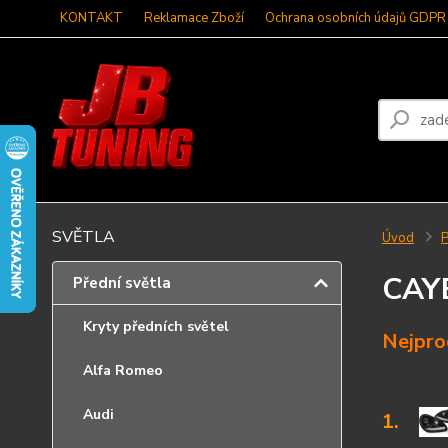
KONTAKT
Reklamace Zboží
Ochrana osobních údajů GDPR
SVĚTLA
Úvod
P
CAY
Přední světla
Kryty předních světel
Nejpro
Alfa Romeo
Audi
1.