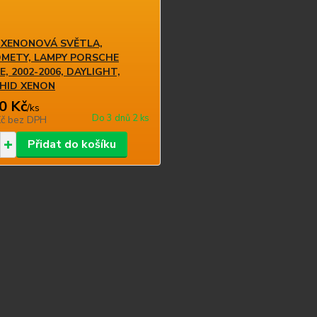
 XENONOVÁ SVĚTLA,
METY, LAMPY PORSCHE
, 2002-2006, DAYLIGHT,
 HID XENON
0 Kč
/
ks
Do 3 dnů 2 ks
Kč
bez DPH
Přidat do košíku