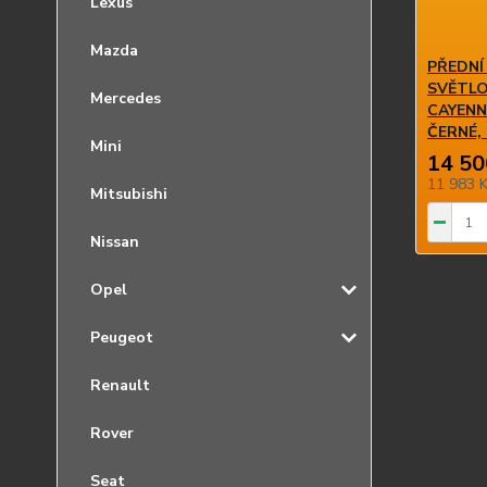
Lexus
Mazda
PŘEDNÍ
SVĚTLO
Mercedes
CAYENNE
ČERNÉ,
Mini
14 50
11 983 
Mitsubishi
Nissan
Opel
Peugeot
Renault
Rover
Seat