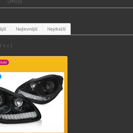
LPPO10
jší
Nejlevnější
Nejdražší
1-1 z 1
dukt