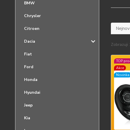
BMW
Chrysler
Nejnově
Citroen
Dacia
Zobrazuji 
Fiat
TOP pro
Ford
Akce
Novinka
Honda
Hyundai
Jeep
Kia