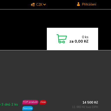
Přihlášení
CZK
0
ks
za
0,00 Kč
14 500 Kč
TOP produkt
Akce
 3 dnů 2 ks
11 983 Kč bez DPH
Novinka