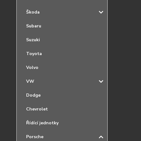
Škoda
Subaru
Suzuki
Toyota
Volvo
VW
Dodge
Chevrolet
Řídící jednotky
Porsche