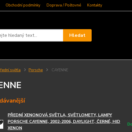
Obchodní podmínky
Doprava / Poštovné
Kontakty
Hledat
řední světla
Porsche
CAYENNE
ENNE
dávanější
PŘEDNÍ XENONOVÁ SVĚTLA, SVĚTLOMETY, LAMPY
PORSCHE CAYENNE, 2002-2006, DAYLIGHT, ČERNÉ, HID
Do
XENON