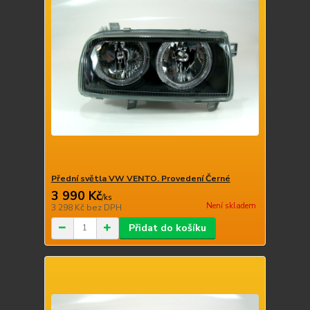
Přední světla VW VENTO. Provedení Černé
3 990 Kč
/
ks
Není skladem
3 298 Kč
bez DPH
Přidat do košíku