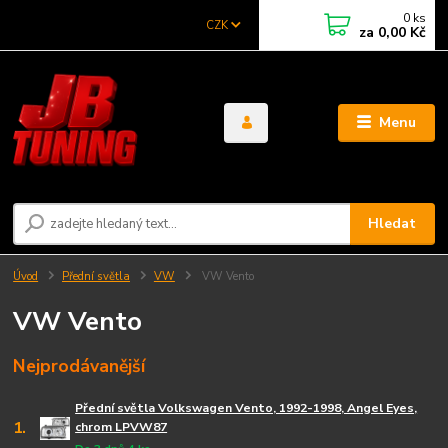
0
ks
CZK
za
0,00 Kč
Menu
Hledat
Úvod
Přední světla
VW
VW Vento
VW Vento
Nejprodávanější
Přední světla Volkswagen Vento, 1992-1998, Angel Eyes,
1.
chrom LPVW87