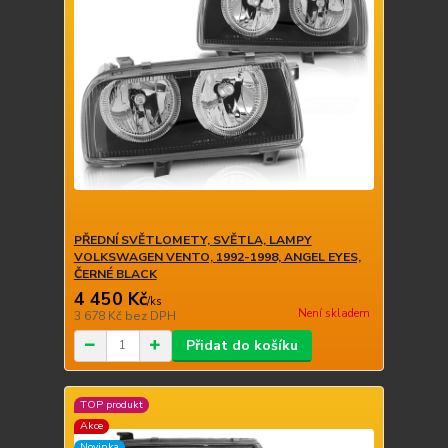
PŘEDNÍ SVĚTLOMETY, SVĚTLA, LAMPY
VOLKSWAGEN VENTO, 1992-1998, ANGEL EYES,
ČERNÉ BLACK
4 450 Kč
/
ks
Není skladem
3 678 Kč
bez DPH
Přidat do košíku
TOP produkt
Akce
Novinka