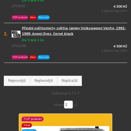
Do 3 dnů 4 ks
LPVW87
4 300 Kč
3 554 Kč bez DPH
TOP produkt
Akce
Novinka
Přední světlomety, světla, lampy Volkswagen Vento, 1992-
2.
1998, Angel Eyes, černé black
Do 3 dnů 1 ks
LPVW88
4 300 Kč
3 554 Kč bez DPH
TOP produkt
Akce
Novinka
Nejnovější
Nejlevnější
Nejdražší
Zobrazuji 1-7 z 7
strana
z 1
TOP produkt
Akce