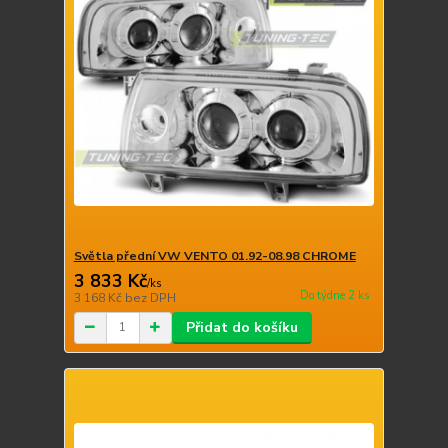
Světla přední VW VENTO 01.92-08.98 CHROME
3 833 Kč
/
ks
Do týdne 2 ks
3 168 Kč
bez DPH
Přidat do košíku