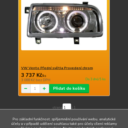
VW Vento Přední světla Provedení chrom
3 737 Kč
/
ks
Do 3 dnů 5 ks
3 088 Kč
bez DPH
Přidat do košíku
strana
z 1
Pro základní funkčnost, zpříjemnění používání webu, analytické
účely a v případě udělení souhlasu také pro účely cílení reklamy