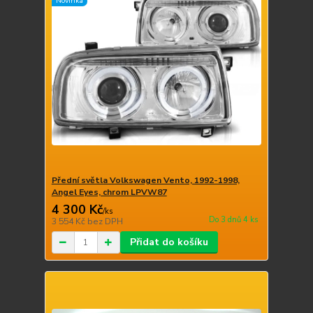
Novinka
Přední světla Volkswagen Vento, 1992-1998,
Angel Eyes, chrom LPVW87
4 300 Kč
/
ks
Do 3 dnů 4 ks
3 554 Kč
bez DPH
Přidat do košíku