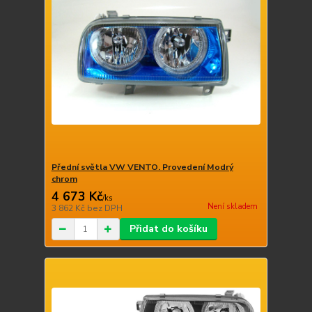
Přední světla VW VENTO. Provedení Modrý
chrom
4 673 Kč
/
ks
Není skladem
3 862 Kč
bez DPH
Přidat do košíku