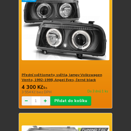
Přední světlomety, světla, lampy Volkswagen
Vento, 1992-1998, Angel Eyes, černé black
4 300 Kč
/
ks
Do 3 dnů 1 ks
3 554 Kč
bez DPH
Přidat do košíku