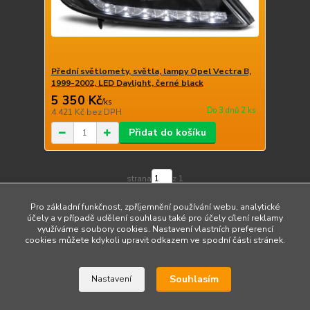
Přední světlomety, světla, lampy Opel Vectra B,
1999-2002, LED Daylight, černé black
5 350 Kč
/
ks
Do 3 dnů 2 ks
4 421 Kč
bez DPH
Přidat do košíku
strana
z 1
Pro základní funkčnost, zpříjemnění používání webu, analytické
účely a v případě udělení souhlasu také pro účely cílení reklamy
využíváme soubory cookies. Nastavení vlastních preferencí
cookies můžete kdykoli upravit odkazem ve spodní části stránek.
Upravit sběr cookies.
Souhlasím
Nastavení