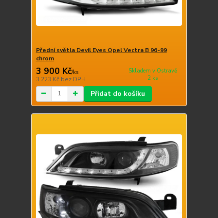
Přední světla Devil Eyes Opel Vectra B 96-99
chrom
3 900 Kč
Skladem v Ostravě
/
ks
2 ks
3 223 Kč
bez DPH
Přidat do košíku