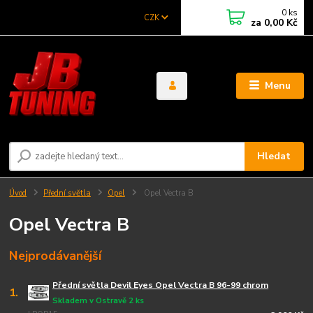
0
ks
CZK
za
0,00 Kč
Menu
Hledat
Úvod
Přední světla
Opel
Opel Vectra B
Opel Vectra B
Nejprodávanější
Přední světla Devil Eyes Opel Vectra B 96-99 chrom
1.
Skladem v Ostravě 2 ks