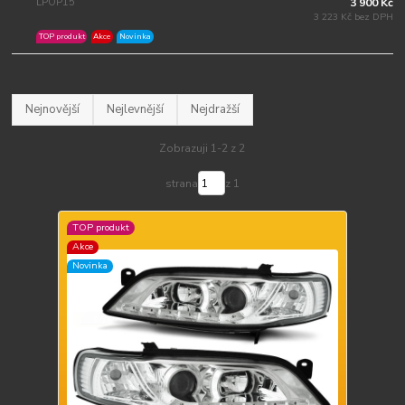
LPOP15
3 900 Kč
3 223 Kč bez DPH
TOP produkt
Akce
Novinka
Nejnovější
Nejlevnější
Nejdražší
Zobrazuji 1-2 z 2
strana
z 1
TOP produkt
Akce
Novinka