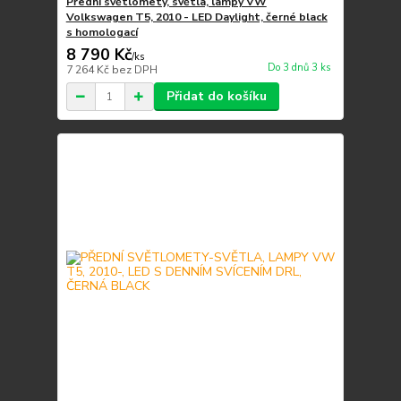
Přední světlomety, světla, lampy VW
Volkswagen T5, 2010 - LED Daylight, černé black
s homologací
8 790 Kč
/
ks
Do 3 dnů 3 ks
7 264 Kč
bez DPH
Přidat do košíku