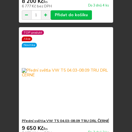
8 200 Kč
/
ks
Do 3 dnů 4 ks
6 777 Kč
bez DPH
Přidat do košíku
TOP produkt
Akce
Novinka
Přední světla VW T5 04.03-08.09 TRU DRL ČERNÉ
9 650 Kč
/
ks