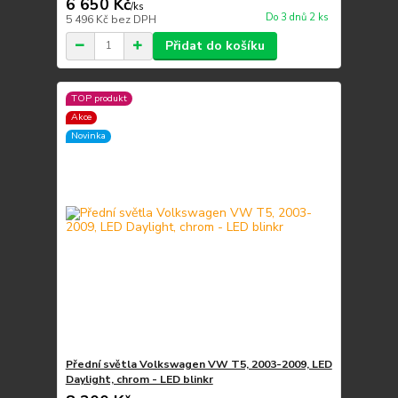
6 650 Kč
/
ks
Do 3 dnů 2 ks
5 496 Kč
bez DPH
Přidat do košíku
TOP produkt
Akce
Novinka
Přední světla Volkswagen VW T5, 2003-2009, LED
Daylight, chrom - LED blinkr