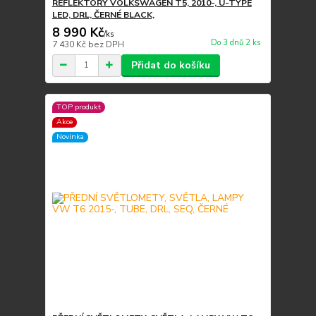
REFLEKTORY VOLKSWAGEN T5, 2010-, U-TYPE
LED, DRL, ČERNÉ BLACK,
8 990 Kč
/
ks
Do 3 dnů 2 ks
7 430 Kč
bez DPH
Přidat do košíku
TOP produkt
Akce
Novinka