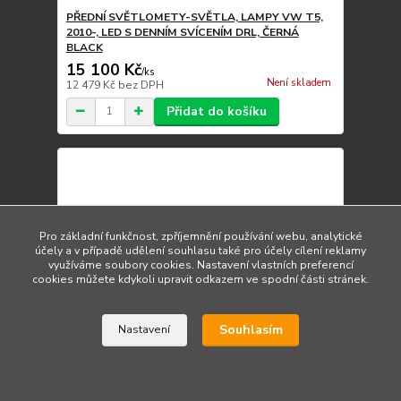
PŘEDNÍ SVĚTLOMETY-SVĚTLA, LAMPY VW T5,
2010-, LED S DENNÍM SVÍCENÍM DRL, ČERNÁ
BLACK
15 100 Kč
/
ks
Není skladem
12 479 Kč
bez DPH
Přidat do košíku
Pro základní funkčnost, zpříjemnění používání webu, analytické
účely a v případě udělení souhlasu také pro účely cílení reklamy
využíváme soubory cookies. Nastavení vlastních preferencí
cookies můžete kdykoli upravit odkazem ve spodní části stránek.
Souhlasím
Nastavení