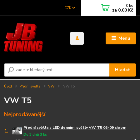
0
ks
CZK
za
0,00 Kč
Menu
Hledat
Úvod
Přední světla
VW
VW T5
VW T5
Nejprodávanější
Přední světla s LED denními světly VW T5 03-09 chrom
1.
Do 3 dnů 3 ks