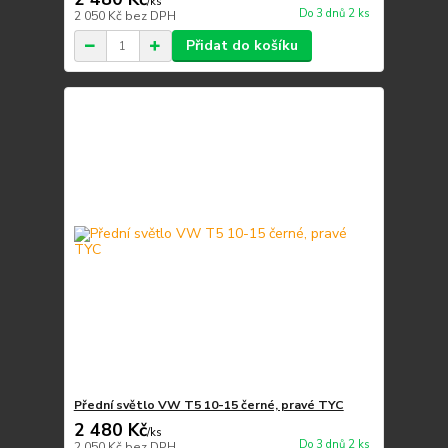
/
ks
Do 3 dnů 2 ks
2 050 Kč
bez DPH
Přidat do košíku
Přední světlo VW T5 10-15 černé, pravé TYC
2 480 Kč
/
ks
Do 3 dnů 2 ks
2 050 Kč
bez DPH