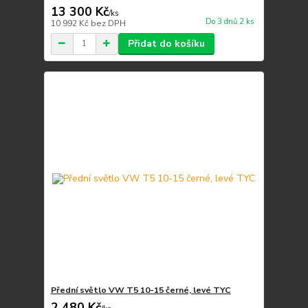
13 300 Kč
/
ks
Do 3 dnů 2 ks
10 992 Kč
bez DPH
Přidat do košíku
Přední světlo VW T5 10-15 černé, levé TYC
2 480 Kč