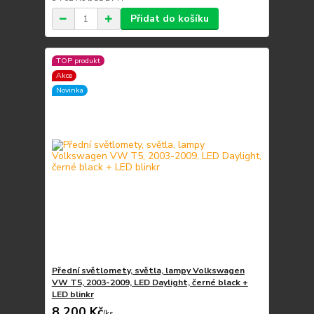
Přidat do košíku
TOP produkt
Akce
Novinka
Přední světlomety, světla, lampy Volkswagen
VW T5, 2003-2009, LED Daylight, černé black +
LED blinkr
8 200 Kč
/
ks