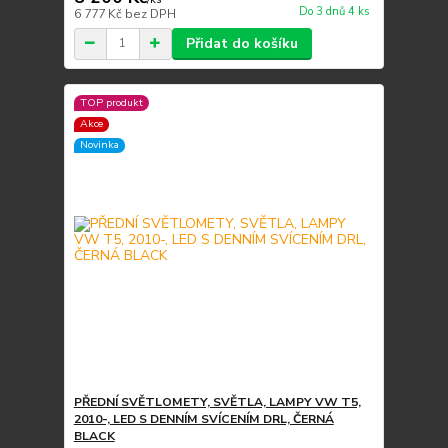
Do 3 dnů 4 ks
6 777 Kč
bez DPH
Přidat do košíku
TOP produkt
Akce
Novinka
PŘEDNÍ SVĚTLOMETY, SVĚTLA, LAMPY VW T5,
2010-, LED S DENNÍM SVÍCENÍM DRL, ČERNÁ
BLACK