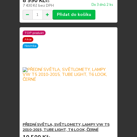
8 990 Kč
/
ks
Do 3 dnů 2 ks
7 430 Kč
bez DPH
Přidat do košíku
TOP produkt
Akce
Novinka
PŘEDNÍ SVĚTLA, SVĚTLOMETY, LAMPY VW T5
2010-2015, TUBE LIGHT, T6 LOOK, ČERNÉ