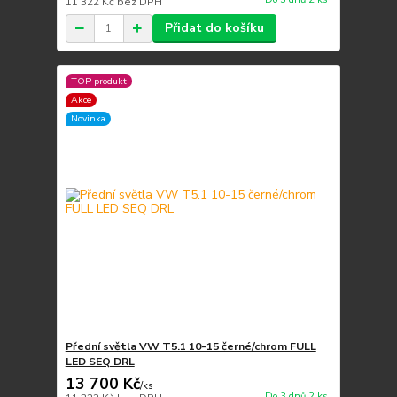
11 322 Kč
bez DPH
Přidat do košíku
TOP produkt
Akce
Novinka
Přední světla VW T5.1 10-15 černé/chrom FULL
LED SEQ DRL
13 700 Kč
/
ks
Do 3 dnů 2 ks