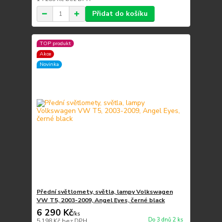
Přidat do košíku
TOP produkt
Akce
Novinka
Přední světlomety, světla, lampy Volkswagen
VW T5, 2003-2009, Angel Eyes, černé black
6 290 Kč
/
ks
Do 3 dnů 2 ks
5 198 Kč
bez DPH