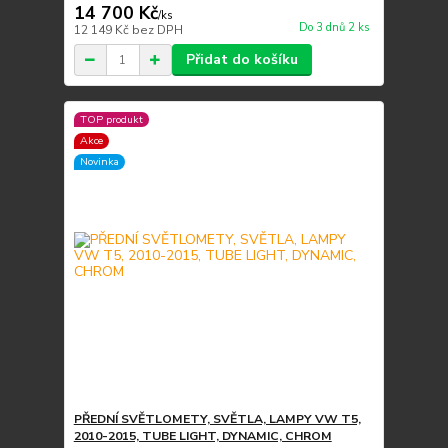
14 700 Kč
/
ks
Do 3 dnů 2 ks
12 149 Kč
bez DPH
Přidat do košíku
TOP produkt
Akce
Novinka
PŘEDNÍ SVĚTLOMETY, SVĚTLA, LAMPY VW T5,
2010-2015, TUBE LIGHT, DYNAMIC, CHROM