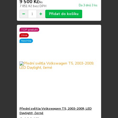
9 500 Kč
/
ks
Do 3 dnů 3 ks
7 851 Kč
bez DPH
Přidat do košíku
TOP produkt
Akce
Novinka
Přední světla Volkswagen T5, 2003-2009, LED
Daylight, černé