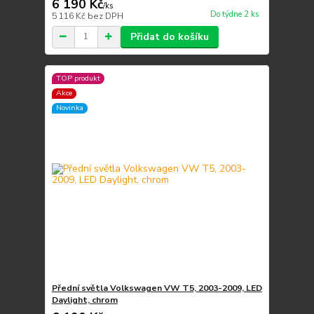
6 190 Kč
/
ks
Do týdne 2 ks
5 116 Kč
bez DPH
Přidat do košíku
TOP produkt
Akce
Novinka
Přední světla Volkswagen VW T5, 2003-2009, LED
Daylight, chrom