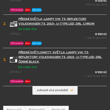
LPVWJ8
9 500 Kč
7 851 Kč bez DPH
TOP produkt
Akce
Novinka
PŘEDNÍ SVĚTLA, LAMPY VW T5, REFLEKTORY
2.
VOLKSWAGEN T5, 2010-, U-TYPE LED, DRL, CHROM
Do 3 dnů 2 ks
LPVWL1
8 990 Kč
7 430 Kč bez DPH
TOP produkt
Akce
Novinka
PŘEDNÍ SVĚTLOMETY, SVĚTLA, LAMPY VW T5,
REFLEKTORY VOLKSWAGEN T5, 2010-, U-TYPE LED, DRL,
3.
ČERNÉ BLACK,
Do 3 dnů 2 ks
LPVWL2
8 990 Kč
7 430 Kč bez DPH
TOP produkt
Akce
zobrazit více produktů
Nejnovější
Nejlevnější
Nejdražší