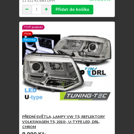
11 322 Kč
bez DPH
Přidat do košíku
TOP produkt
Akce
Novinka
PŘEDNÍ SVĚTLA, LAMPY VW T5, REFLEKTORY
VOLKSWAGEN T5, 2010-, U-TYPE LED, DRL,
CHROM