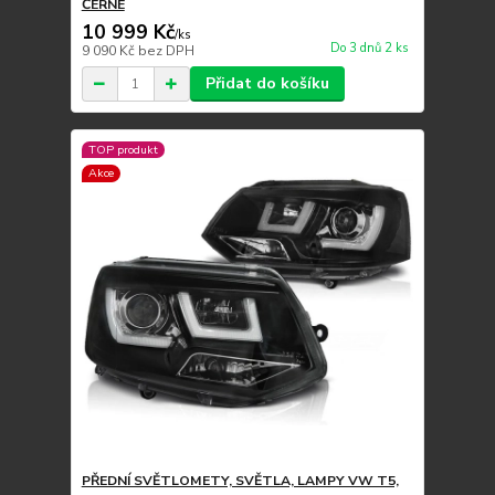
ČERNÉ
10 999 Kč
/
ks
Do 3 dnů 2 ks
9 090 Kč
bez DPH
Přidat do košíku
TOP produkt
Akce
PŘEDNÍ SVĚTLOMETY, SVĚTLA, LAMPY VW T5,