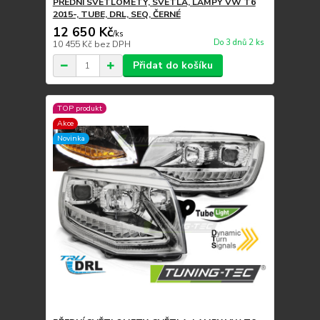
PŘEDNÍ SVĚTLOMETY, SVĚTLA, LAMPY VW T6
2015-, TUBE, DRL, SEQ, ČERNÉ
12 650 Kč
/
ks
Do 3 dnů 2 ks
10 455 Kč
bez DPH
Přidat do košíku
TOP produkt
Akce
Novinka