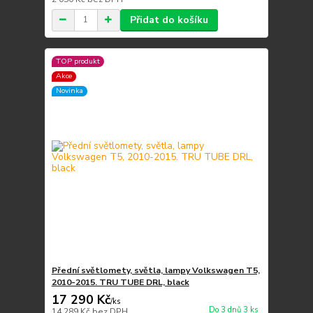
Přidat do košíku
TOP produkt
Akce
Novinka
Přední světlomety, světla, lampy Volkswagen T5,
2010-2015. TRU TUBE DRL, black
17 290 Kč
/
ks
Do 3 dnů 3 ks
14 289 Kč
bez DPH