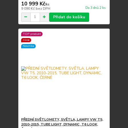
10 999 Kč
/
ks
Do 3 dnů 2 ks
9 090 Kč
bez DPH
Přidat do košíku
TOP produkt
Akce
Novinka
PŘEDNÍ SVĚTLOMETY, SVĚTLA, LAMPY VW T5,
2010-2015, TUBE LIGHT, DYNAMIC, T6 LOOK,