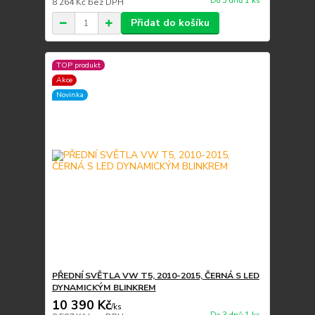
Do 3 dnů 1 ks
8 264 Kč
bez DPH
Přidat do košíku
TOP produkt
Akce
Novinka
PŘEDNÍ SVĚTLA VW T5, 2010-2015, ČERNÁ S LED
DYNAMICKÝM BLINKREM
10 390 Kč
/
ks