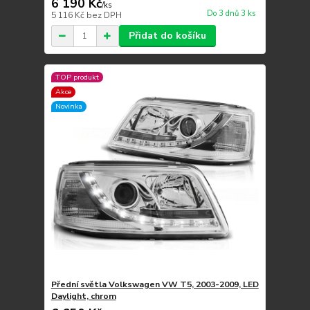
6 190 Kč
/
ks
Do 3 dnů 3 ks
5 116 Kč
bez DPH
Přidat do košíku
TOP produkt
Akce
Novinka
Přední světla Volkswagen VW T5, 2003-2009, LED
Daylight, chrom