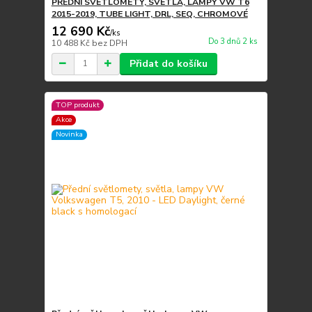
PŘEDNÍ SVĚTLOMETY, SVĚTLA, LAMPY VW T6
2015-2019, TUBE LIGHT, DRL, SEQ, CHROMOVÉ
12 690 Kč
/
ks
Do 3 dnů 2 ks
10 488 Kč
bez DPH
Přidat do košíku
TOP produkt
Akce
Novinka