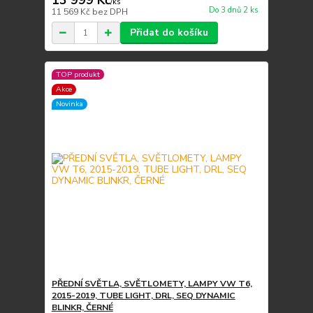
13 999 Kč
/
ks
Do 3 dnů 2 ks
11 569 Kč
bez DPH
Přidat do košíku
TOP produkt
Akce
Novinka
PŘEDNÍ SVĚTLA, SVĚTLOMETY, LAMPY VW T6,
2015-2019, TUBE LIGHT, DRL, SEQ DYNAMIC
BLINKR, ČERNÉ