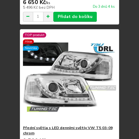
6 650 Kč
/
ks
Do 3 dnů 4 ks
5 496 Kč
bez DPH
Přidat do košíku
TOP produkt
Akce
Novinka
Přední světla s LED denními světly VW T5 03-09
chrom