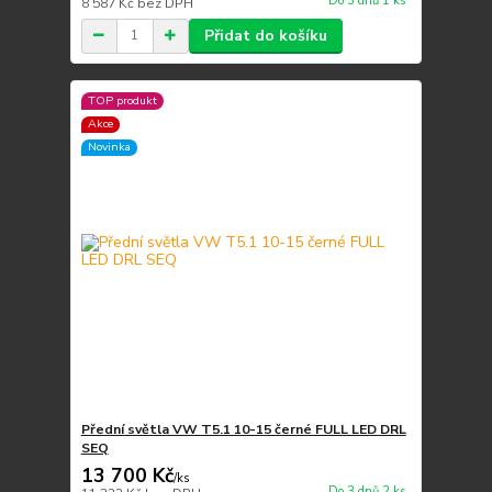
Do 3 dnů 1 ks
8 587 Kč
bez DPH
Přidat do košíku
TOP produkt
Akce
Novinka
Přední světla VW T5.1 10-15 černé FULL LED DRL
SEQ
13 700 Kč
/
ks
Do 3 dnů 2 ks