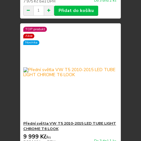
Do 3 dnů 2 ks
7 975 Kč
bez DPH
Přidat do košíku
TOP produkt
Akce
Novinka
Přední světla VW T5 2010-2015 LED TUBE LIGHT
CHROME T6 LOOK
9 999 Kč
/
ks