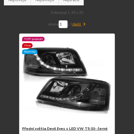
Zobrazuji 1-30 z 32
strana
z 2
další
TOP produkt
Akce
Novinka
Přední světla Devil Eyes s LED VW T5 03- černé