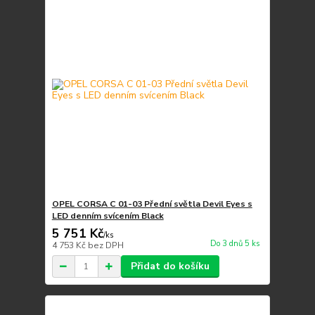
OPEL CORSA C 01-03 Přední světla Devil Eyes s
LED denním svícením Black
5 751 Kč
/
ks
Do 3 dnů 5 ks
4 753 Kč
bez DPH
Přidat do košíku