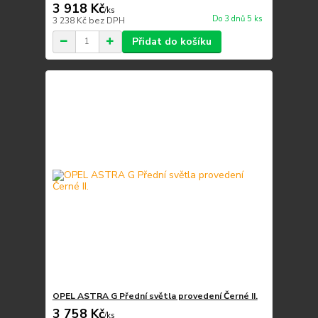
3 918 Kč
/
ks
Do 3 dnů 5 ks
3 238 Kč
bez DPH
Přidat do košíku
OPEL ASTRA G Přední světla provedení Černé II.
3 758 Kč
/
ks