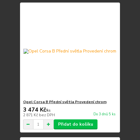
Opel Corsa B Přední světla Provedení chrom
3 474 Kč
/
ks
Do 3 dnů 5 ks
2 871 Kč
bez DPH
Přidat do košíku