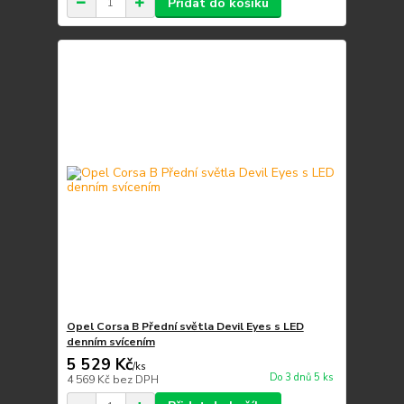
Přidat do košíku
Opel Corsa B Přední světla Devil Eyes s LED
denním svícením
5 529 Kč
/
ks
Do 3 dnů 5 ks
4 569 Kč
bez DPH