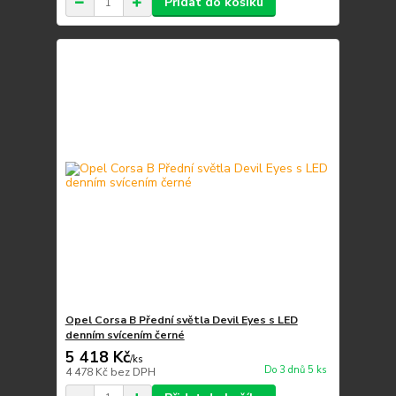
Přidat do košíku
Opel Corsa B Přední světla Devil Eyes s LED
denním svícením černé
5 418 Kč
/
ks
Do 3 dnů 5 ks
4 478 Kč
bez DPH