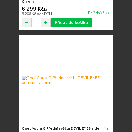
Chrom II.
6 299 Kč
/
ks
Do 3 dnů 5 ks
5 206 Kč
bez DPH
Přidat do košíku
Opel Astra G Přední světla DEVIL EYES s denním