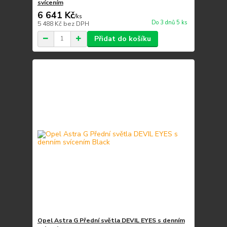
svícením
6 641 Kč
/
ks
Do 3 dnů 5 ks
5 488 Kč
bez DPH
Přidat do košíku
Opel Astra G Přední světla DEVIL EYES s denním