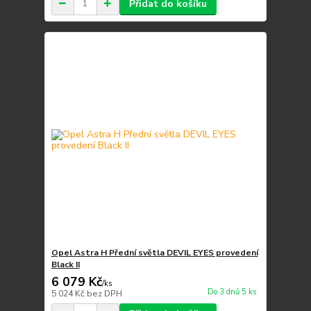
Přidat do košíku
Opel Astra H Přední světla DEVIL EYES provedení
Black II
6 079 Kč
/
ks
Do 3 dnů 5 ks
5 024 Kč
bez DPH