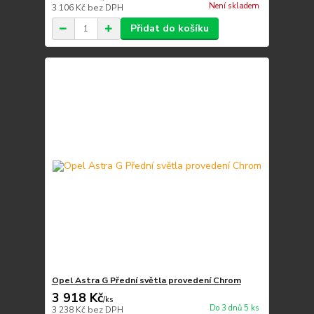
Není skladem
3 106 Kč
bez DPH
Přidat do košíku
Opel Astra G Přední světla provedení Chrom
3 918 Kč
/
ks
Do 3 dnů 5 ks
3 238 Kč
bez DPH