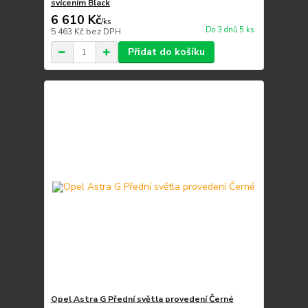
svícením Black
6 610 Kč
/
ks
Do 3 dnů 5 ks
5 463 Kč
bez DPH
Přidat do košíku
Opel Astra G Přední světla provedení Černé