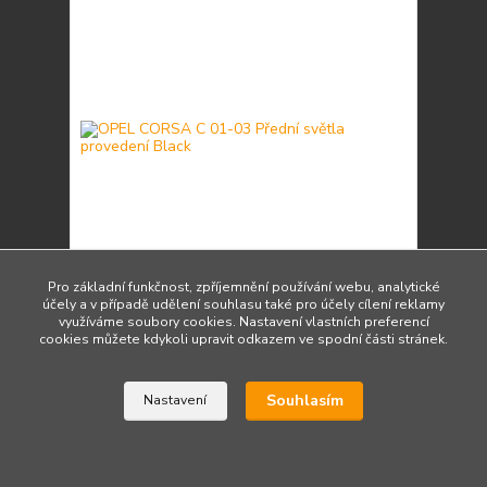
Pro základní funkčnost, zpříjemnění používání webu, analytické
účely a v případě udělení souhlasu také pro účely cílení reklamy
OPEL CORSA C 01-03 Přední světla provedení
využíváme soubory cookies. Nastavení vlastních preferencí
Black
cookies můžete kdykoli upravit odkazem ve spodní části stránek.
4 530 Kč
/
ks
Do 3 dnů 5 ks
3 744 Kč
bez DPH
Souhlasím
Nastavení
Přidat do košíku
Načíst další produkty (30)