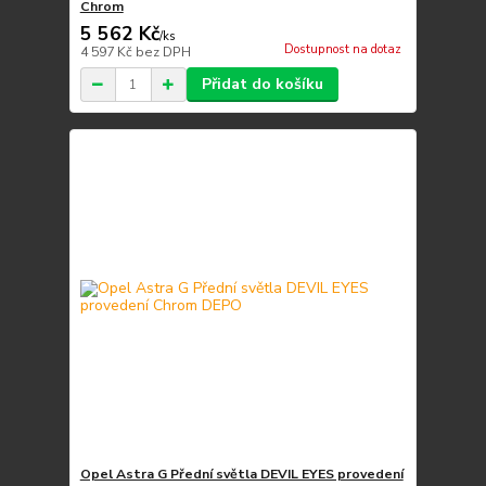
Chrom
5 562 Kč
/
ks
Dostupnost na dotaz
4 597 Kč
bez DPH
Přidat do košíku
Opel Astra G Přední světla DEVIL EYES provedení