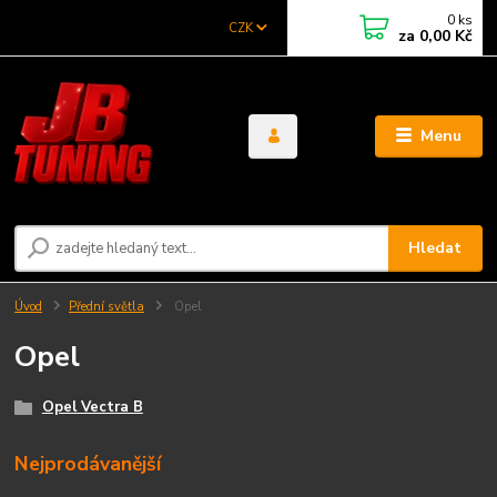
0
ks
CZK
za
0,00 Kč
Menu
Hledat
Úvod
Přední světla
Opel
Opel
Opel Vectra B
Nejprodávanější