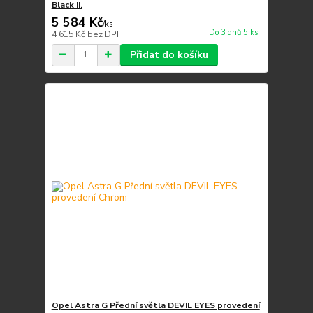
Black II.
5 584 Kč
/
ks
Do 3 dnů 5 ks
4 615 Kč
bez DPH
Přidat do košíku
Opel Astra G Přední světla DEVIL EYES provedení