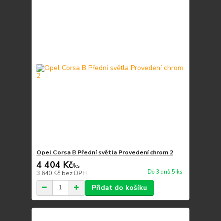
Opel Corsa B Přední světla Provedení chrom 2
4 404 Kč
/
ks
Do 3 dnů 5 ks
3 640 Kč
bez DPH
Přidat do košíku