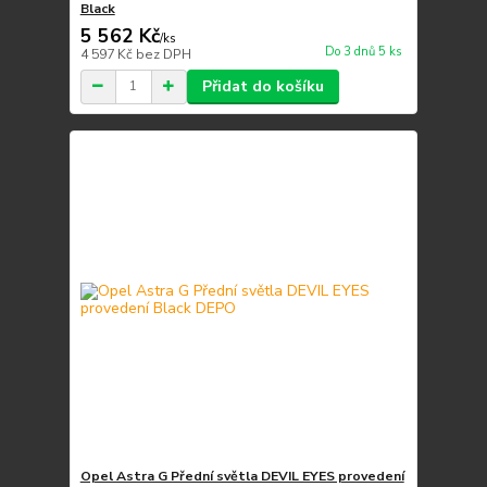
Black
5 562 Kč
/
ks
Do 3 dnů 5 ks
4 597 Kč
bez DPH
Přidat do košíku
Opel Astra G Přední světla DEVIL EYES provedení