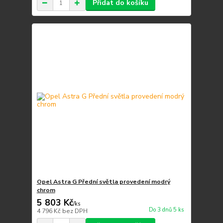
Přidat do košíku
Opel Astra G Přední světla provedení modrý
chrom
5 803 Kč
/
ks
Do 3 dnů 5 ks
4 796 Kč
bez DPH