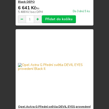
Black DEPO
6 641 Kč
/
ks
Do 3 dnů 5 ks
5 488 Kč
bez DPH
Přidat do košíku
Opel Astra G Přední světla DEVIL EYES provedení