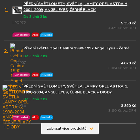
PŘEDNÍ SVĚTLOMETY, SVĚTLA, LAMPY OPEL ASTRA H,
1.
2004-2009, ANGEL EYES, ČERNÉ BLACK
Do 3 dnů 2 ks
LPOP72
5 350 Kč
4 421 Kč bez DPH
TOP produkt
Akce
Novinka
Přední světla Opel Calibra 1990-1997 Angel Eyes - černé
2.
Do 3 dnů 2 ks
LPOP07
4 070 Kč
3 364 Kč bez DPH
TOP produkt
Akce
Novinka
PŘEDNÍ SVĚTLOMETY, SVĚTLA, LAMPY OPEL ASTRA G,
3.
1998-2004, ANGEL EYES, ČERNÉ BLACK + DIODY
Do 3 dnů 2 ks
LPOP18
3 860 Kč
3 190 Kč bez DPH
TOP produkt
Akce
Novinka
zobrazit více produktů