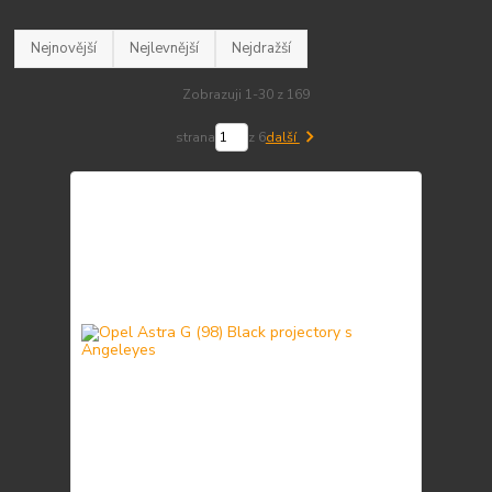
Nejnovější
Nejlevnější
Nejdražší
Zobrazuji 1-30 z 169
strana
z 6
další