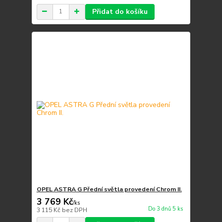
Přidat do košíku
OPEL ASTRA G Přední světla provedení Chrom II.
3 769 Kč
/
ks
Do 3 dnů 5 ks
3 115 Kč
bez DPH