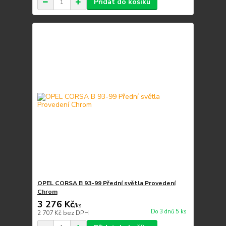
Přidat do košíku
OPEL CORSA B 93-99 Přední světla Provedení
Chrom
3 276 Kč
/
ks
Do 3 dnů 5 ks
2 707 Kč
bez DPH