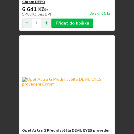
Chrom DEPO
6 641 Kč
/
ks
Do 3 dnů 5 ks
5 488 Kč
bez DPH
Přidat do košíku
Opel Astra G Přední světla DEVIL EYES provedení