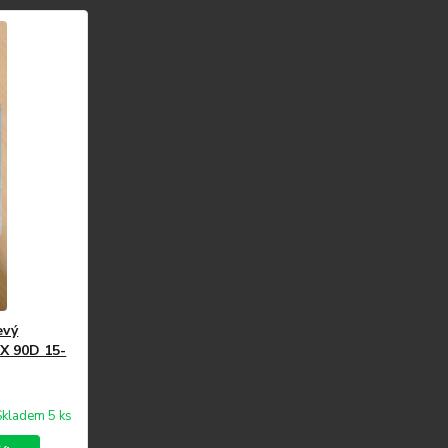
evý
X 90D 15-
Skladem 5 ks