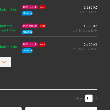
2 290 Kč
TOP produkt
Akce
ladem 5 ks
1 893 Kč bez DPH
Novinka
1 990 Kč
ladem v
TOP produkt
Akce
travě 3 ks
1 645 Kč bez DPH
Novinka
2 490 Kč
TOP produkt
Akce
ladem 4 ks
2 058 Kč bez DPH
Novinka
strana
z 1