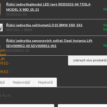
Řídící jednotka/modul LED levý 00201022-04 TESLA
Sk
MODEL X 90D 15-21
00201022-04
Řídicí jednotka světlometů D1S BMW E60, E61
Sk
Os
6937223 — BMW
Řídicí jednotka xenonových světel Opel Insignia Lift
Sk
5DV009932-00 5DV009932-001
5DV009932-00
zobrazit více produktů
jší
Nejlevnější
Nejdražší
1-5 z 5