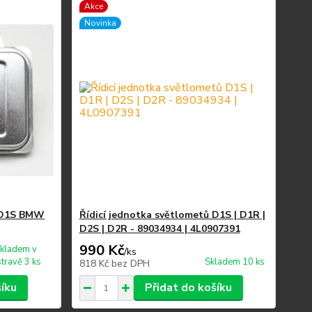
Akce
Novinka
ů D1S BMW
Řídicí jednotka světlometů D1S | D1R |
D2S | D2R - 89034934 | 4L0907391
990 Kč
kladem v
/
ks
travě 3 ks
Skladem 10 ks
818 Kč
bez DPH
šíku
Přidat do košíku