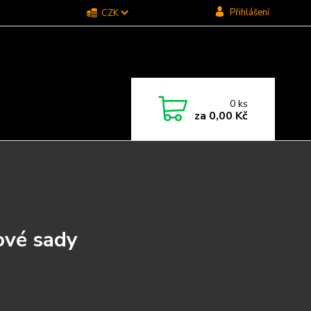
Přihlášení
CZK
0
ks
za
0,00 Kč
ové sady