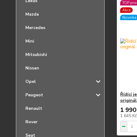
Lexus
TOP pro
Akce
Mazda
Novinka
Mercedes
Mini
Mitsubishi
Nissan
Opel
Řídící 
Peugeot
originál
Renault
1 990
1 645 K
Rover
Seat