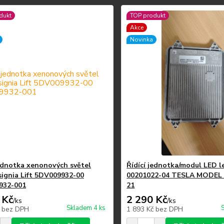
dukt
TOP produkt
Akce
Novinka
jednotka xenonových světel
Řídící jednotka/modul LED l
signia Lift 5DV009932-00
00201022-04 TESLA MODEL 
932-001
21
 Kč
2 290 Kč
/
ks
/
ks
Skladem 4 ks
č
bez DPH
1 893 Kč
bez DPH