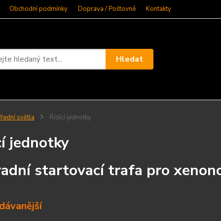
Obchodní podmínky
Doprava / Poštovné
Kontakty
Hledat
řední světla
Řídící jednotky
cí jednotky
adní startovací trafa pro xenon
dávanější