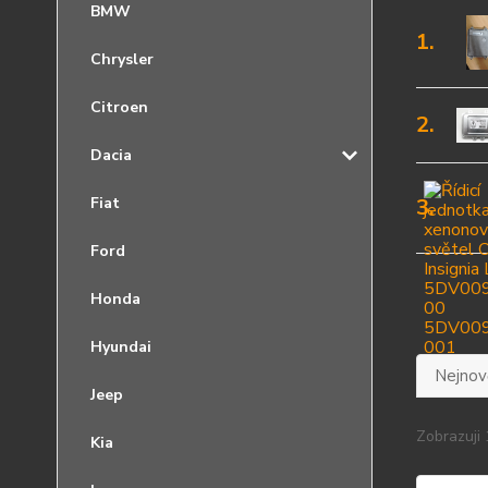
BMW
1.
Chrysler
Citroen
2.
Dacia
Fiat
3.
Ford
Honda
Hyundai
Nejnově
Jeep
Zobrazuji 
Kia