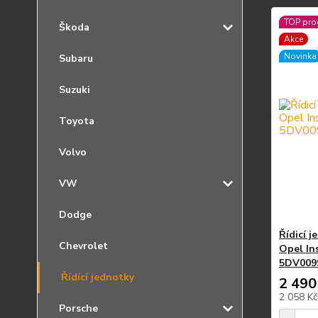
TOP pro
Škoda
Akce
Novinka
Subaru
Suzuki
Toyota
Volvo
VW
Dodge
Řídicí 
Chevrolet
Opel In
5DV009
Řídící jednotky
2 490
2 058 K
Porsche