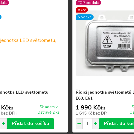
dukt
TOP produkt
Akce
Novinka
jednotka LED světlometu,
Řídicí jednotka světlomet
E60, E61
 Kč
1 990 Kč
Skladem v
S
/
ks
/
ks
Ostravě 2 ks
Os
č
bez DPH
1 645 Kč
bez DPH
Přidat do košíku
Přidat do ko