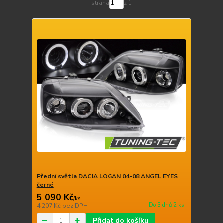
strana
z 1
Přední světla DACIA LOGAN 04-08 ANGEL EYES
černé
5 090 Kč
/
ks
Do 3 dnů 2 ks
4 207 Kč
bez DPH
Přidat do košíku