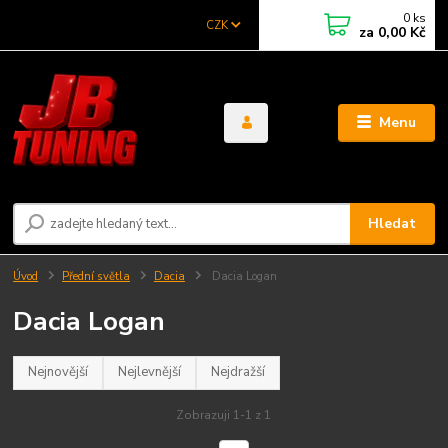
0
ks
CZK
za
0,00 Kč
Menu
Hledat
Úvod
Přední světla
Dacia
Dacia Logan
Dacia Logan
Nejnovější
Nejlevnější
Nejdražší
Zobrazuji 1-1 z 1