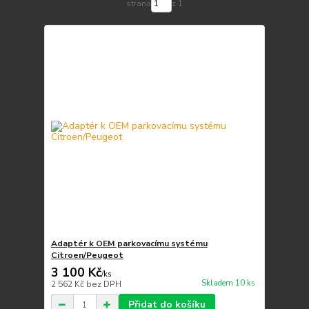
strana
z 1
Adaptér k OEM parkovacímu systému
Citroen/Peugeot
3 100 Kč
/
ks
Skladem 10 ks
2 562 Kč
bez DPH
Přidat do košíku