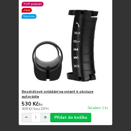
TOP produkt
Akce
Novinka
Bezdrátové ovládání na volant k obsluze
autorádia
530 Kč
/
ks
Skladem 3 ks
438 Kč
bez DPH
Přidat do košíku