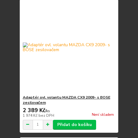
Adaptér ovl. volantu MAZDA CX9 2009- s BOSE
zesilovačem
2 389 Kč
/
ks
Není skladem
1 974 Kč
bez DPH
Přidat do košíku