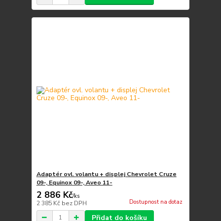
Adaptér ovl. volantu + displej Chevrolet Cruze
09-, Equinox 09-, Aveo 11-
2 886 Kč
/
ks
Dostupnost na dotaz
2 385 Kč
bez DPH
Přidat do košíku