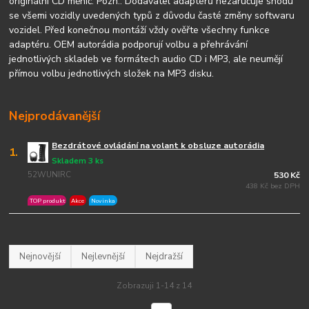
originální CD měnič. Pozn.: Dodavatel adaptérů nezaručuje shodu
se všemi vozidly uvedených typů z důvodu časté změny softwaru
vozidel. Před konečnou montáží vždy ověřte všechny funkce
adaptéru. OEM autorádia podporují volbu a přehrávání
jednotlivých skladeb ve formátech audio CD i MP3, ale neumějí
přímou volbu jednotlivých složek na MP3 disku.
Nejprodávanější
Bezdrátové ovládání na volant k obsluze autorádia
1.
Skladem 3 ks
52WUNIRC
530 Kč
438 Kč bez DPH
TOP produkt
Akce
Novinka
Nejnovější
Nejlevnější
Nejdražší
Zobrazuji 1-14 z 14