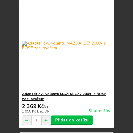
Adaptér ovl. volantu MAZDA CX7 2009- s BOSE
zesilovačem
2 369 Kč
/
ks
Skladem 5 ks
1 958 Kč
bez DPH
Přidat do košíku