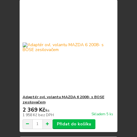
Adaptér ovl. volantu MAZDA 6 2008- s BOSE
zesilovačem
2 369 Kč
/
ks
Skladem 5 ks
1 958 Kč
bez DPH
Přidat do košíku