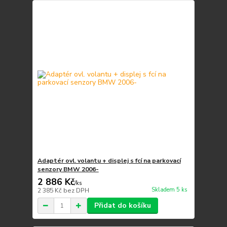
Adaptér ovl. volantu + displej s fcí na parkovací
senzory BMW 2006-
2 886 Kč
/
ks
Skladem 5 ks
2 385 Kč
bez DPH
Přidat do košíku