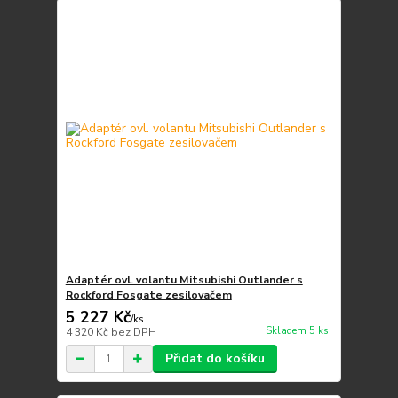
Adaptér ovl. volantu Mitsubishi Outlander s
Rockford Fosgate zesilovačem
5 227 Kč
/
ks
Skladem 5 ks
4 320 Kč
bez DPH
Přidat do košíku