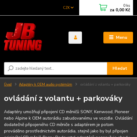
0
ks
CZK
za
0,00 Kč
Menu
Hledat
Úvod
Adaptéry k OEM audio systémům
ovládání z volantu + parkováky
ovládání z volantu + parkováky
Adaptéry umožňují připojení CD měničů SONY, Kenwood, Pioneer
nebo Alpine k OEM autorádiu zabudovanému ve vozidle. Ovládání
dodatečně připojeného CD měniče s adaptérem je potom
prováděno prostřednictvím autorádia, stejně jako by byl připojen