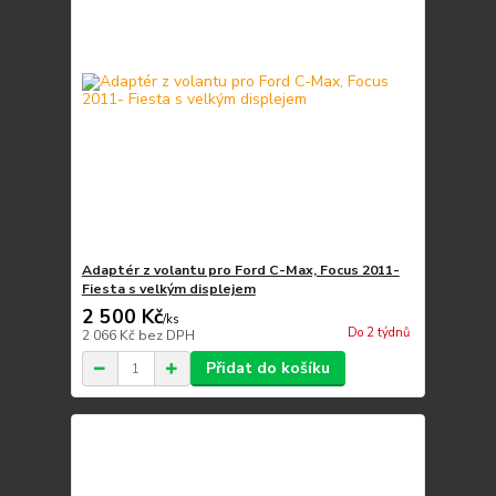
Adaptér z volantu pro Ford C-Max, Focus 2011-
Fiesta s velkým displejem
2 500 Kč
/
ks
Do 2 týdnů
2 066 Kč
bez DPH
Přidat do košíku