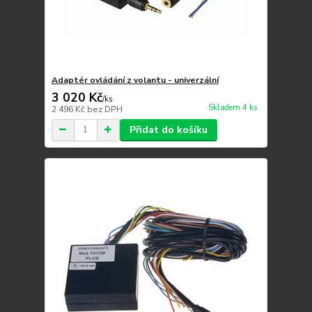
Adaptér ovládání z volantu - univerzální
3 020 Kč
/
ks
Skladem 4 ks
2 496 Kč
bez DPH
Přidat do košíku