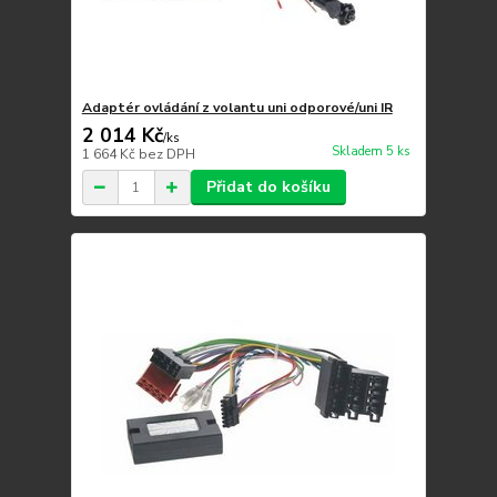
Adaptér ovládání z volantu uni odporové/uni IR
2 014 Kč
/
ks
Skladem 5 ks
1 664 Kč
bez DPH
Přidat do košíku