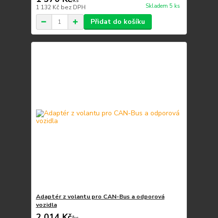
/
ks
Skladem 5 ks
1 132 Kč
bez DPH
Přidat do košíku
Adaptér z volantu pro CAN-Bus a odporová
vozidla
2 014 Kč