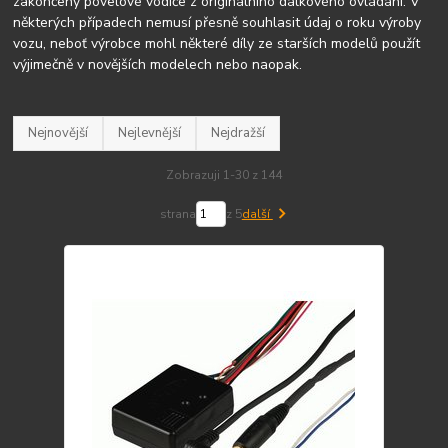
zakončeny povelové vodiče z originálního dálkového ovládání. V
některých případech nemusí přesně souhlasit údaj o roku výroby
vozu, neboť výrobce mohl některé díly ze starších modelů použít
výjimečně v novějších modelech nebo naopak.
Nejnovější
Nejlevnější
Nejdražší
Zobrazuji 1-30 z 144
strana
z 5
další