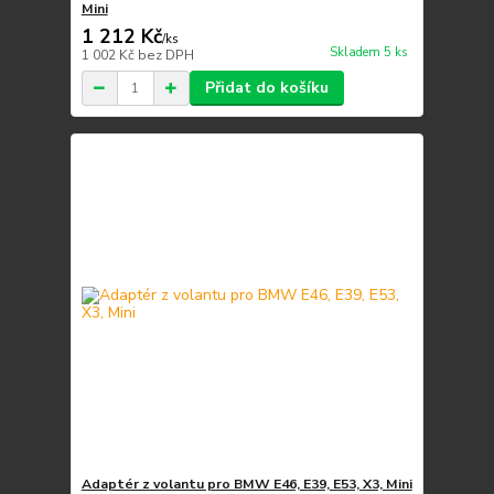
Mini
1 212 Kč
/
ks
Skladem 5 ks
1 002 Kč
bez DPH
Přidat do košíku
Adaptér z volantu pro BMW E46, E39, E53, X3, Mini