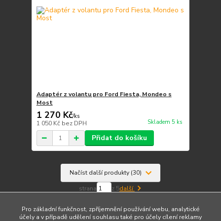
Adaptér z volantu pro Ford Fiesta, Mondeo s
Most
1 270 Kč
/
ks
Skladem 5 ks
1 050 Kč
bez DPH
Přidat do košíku
Načíst další produkty (30)
strana
z 5
další
Pro základní funkčnost, zpříjemnění používání webu, analytické
účely a v případě udělení souhlasu také pro účely cílení reklamy