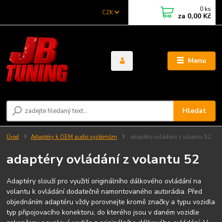
0
ks
CZK
za
0,00 Kč
Menu
Hledat
Úvod
Adaptéry k OEM audio systémům
adaptéry ovládání z volantu 52
adaptéry ovládání z volantu 52
Adaptéry slouží pro využití originálního dálkového ovládání na
volantu k ovládání dodatečně namontovaného autorádia. Před
objednáním adaptéru vždy porovnejte kromě značky a typu vozidla
typ připojovacího konektoru, do kterého jsou v daném vozidle