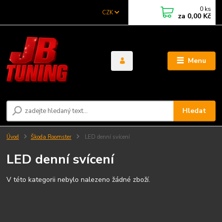
0
ks
CZK
za
0,00 Kč
Menu
Hledat
Úvod
Škoda Roomster
LED denní svícení
LED denní svícení
V této kategorii nebylo nalezeno žádné zboží.