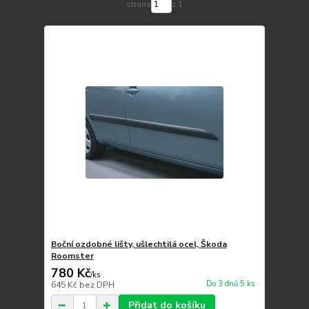
strana
z 1
Boční ozdobné lišty, ušlechtilá ocel, Škoda
Roomster
780 Kč
/
ks
Do 3 dnů 5 ks
645 Kč
bez DPH
Přidat do košíku