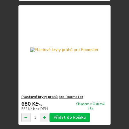
Plastové kryty prahů pro Roomster
680 Kč
Skladem v Ostravě
/
ks
3 ks
562 Kč
bez DPH
Přidat do košíku