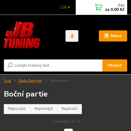
0
ks
CZK
za
0,00 Kč
Menu
Hledat
Úvod
Škoda Roomster
Boční partie
Boční partie
Nejnovější
Nejlevnější
Nejdražší
Zobrazuji 1-4 z 4