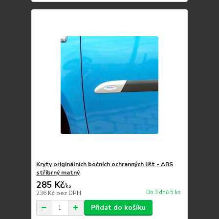
Kryty originálních bočních ochranných lišt - ABS
stříbrný matný
285 Kč
/
ks
Do 3 dnů 5 ks
236 Kč
bez DPH
Přidat do košíku