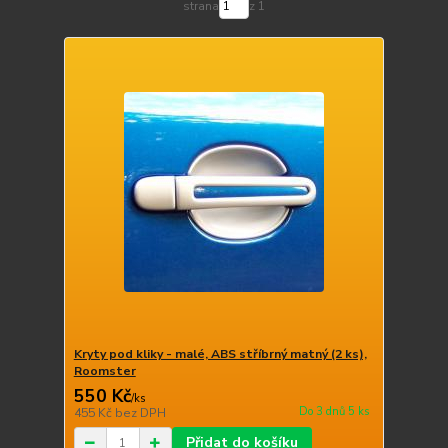
strana
z 1
Kryty pod kliky - malé, ABS stříbrný matný (2 ks),
Roomster
550 Kč
/
ks
Do 3 dnů 5 ks
455 Kč
bez DPH
Přidat do košíku