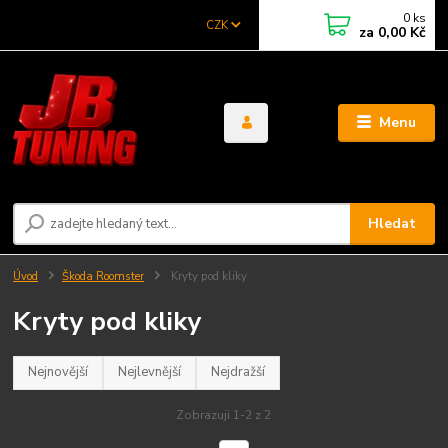
0
ks
CZK
za
0,00 Kč
Menu
Hledat
Úvod
Škoda Roomster
Kryty pod kliky
Kryty pod kliky
Nejnovější
Nejlevnější
Nejdražší
Zobrazuji 1-2 z 2