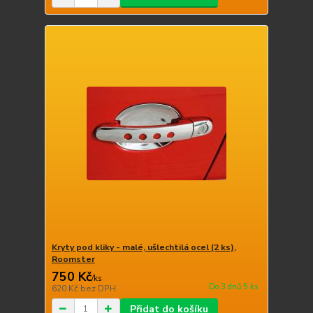
Kryty pod kliky - malé, ušlechtilá ocel (2 ks),
Roomster
750 Kč
/
ks
Do 3 dnů 5 ks
620 Kč
bez DPH
Přidat do košíku