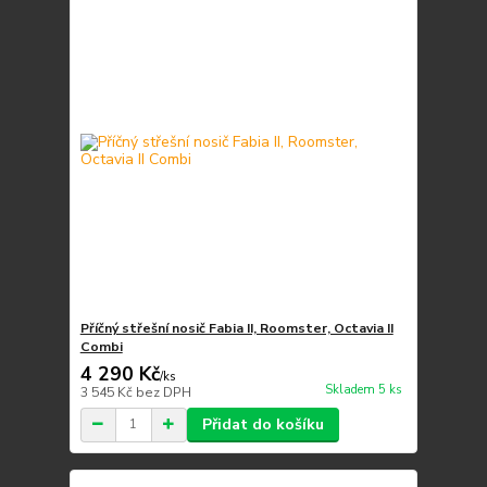
Příčný střešní nosič Fabia II, Roomster, Octavia II
Combi
4 290 Kč
/
ks
Skladem 5 ks
3 545 Kč
bez DPH
Přidat do košíku