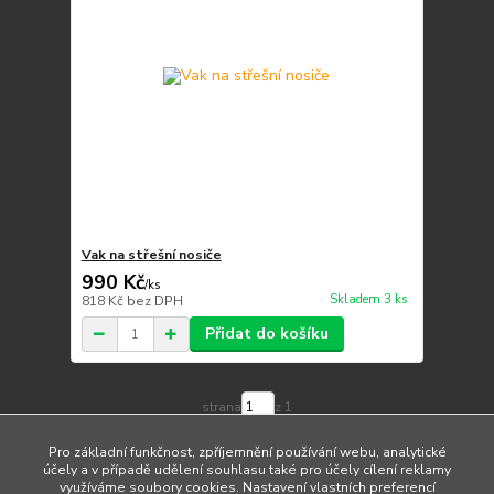
Vak na střešní nosiče
990 Kč
/
ks
Skladem 3 ks
818 Kč
bez DPH
Přidat do košíku
strana
z 1
Pro základní funkčnost, zpříjemnění používání webu, analytické
účely a v případě udělení souhlasu také pro účely cílení reklamy
využíváme soubory cookies. Nastavení vlastních preferencí