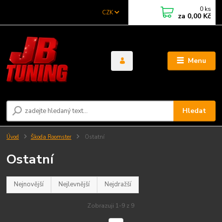
0
ks
CZK
za
0,00 Kč
Menu
Hledat
Úvod
Škoda Roomster
Ostatní
Ostatní
Nejnovější
Nejlevnější
Nejdražší
Zobrazuji 1-9 z 9