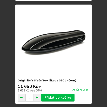
Originální střešní box Škoda 380 l - černý
11 650 Kč
/
ks
Do týdne 2 ks
9 628 Kč
bez DPH
Přidat do košíku