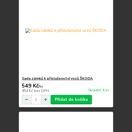
Sada zámků k příslušenství vozů ŠKODA
549 Kč
/
ks
Skladem 4 ks
454 Kč
bez DPH
Přidat do košíku