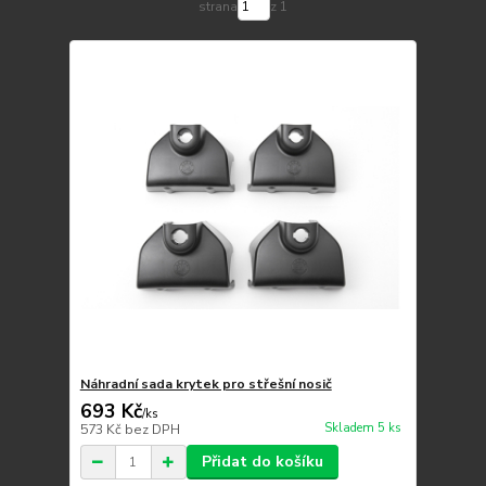
strana
z 1
Náhradní sada krytek pro střešní nosič
693 Kč
/
ks
Skladem 5 ks
573 Kč
bez DPH
Přidat do košíku