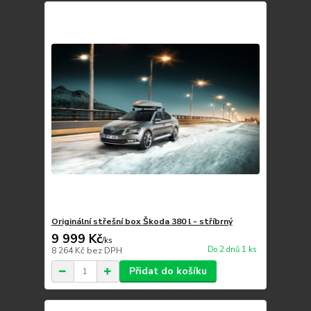
Originální střešní box Škoda 380 l - stříbrný
9 999 Kč
/
ks
Do 2 dnů 1 ks
8 264 Kč
bez DPH
Přidat do košíku