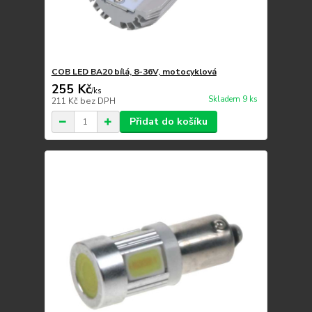
COB LED BA20 bílá, 8-36V, motocyklová
255 Kč
/
ks
Skladem 9 ks
211 Kč
bez DPH
Přidat do košíku