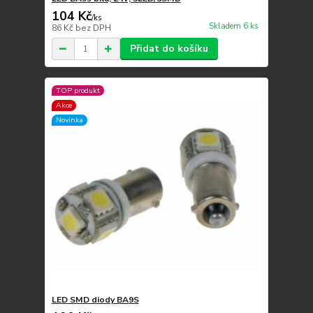
104 Kč
/
ks
Skladem 6 ks
86 Kč
bez DPH
Přidat do košíku
TOP produkt
Akce
Novinka
LED SMD diody BA9S