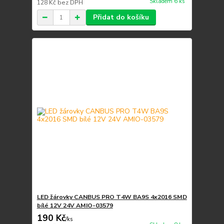
Skladem 6 ks
128 Kč
bez DPH
Přidat do košíku
LED žárovky CANBUS PRO T4W BA9S 4x2016 SMD
bílé 12V 24V AMIO-03579
190 Kč
/
ks