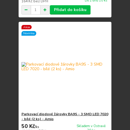
Do 2 dnů 10 ks
164 Kč
bez DPH
Přidat do košíku
Akce
Novinka
Parkovací diodové žárovky BA9S - 3 SMD LED 7020
- bílé (2 ks) - Amio
50 Kč
Skladem v Ostravě
/
ks