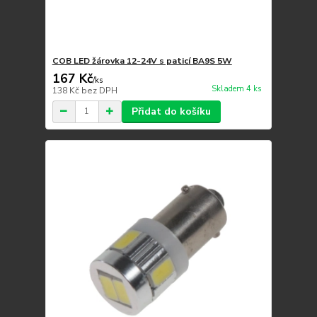
COB LED žárovka 12-24V s paticí BA9S 5W
167 Kč
/
ks
Skladem 4 ks
138 Kč
bez DPH
Přidat do košíku