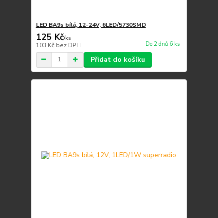
LED BA9s bílá, 12-24V, 6LED/5730SMD
125 Kč
/
ks
Do 2 dnů 6 ks
103 Kč
bez DPH
Přidat do košíku