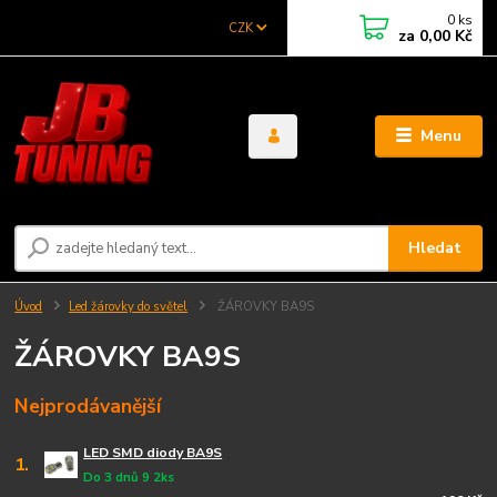
0
ks
CZK
za
0,00 Kč
Menu
Hledat
Úvod
Led žárovky do světel
ŽÁROVKY BA9S
ŽÁROVKY BA9S
Nejprodávanější
LED SMD diody BA9S
1.
Do 3 dnů 9 2ks