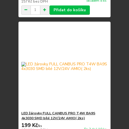
Skladem 8 ks
157 Kč
bez DPH
Přidat do košíku
LED žárovky FULL CANBUS PRO T4W BA9S
4x3030 SMD bílé 12V/24V AMIO( 2ks)
199 Kč
/
ks