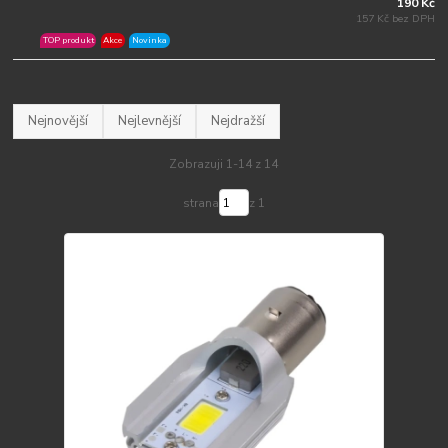
190 Kč
157 Kč bez DPH
TOP produkt
Akce
Novinka
Nejnovější
Nejlevnější
Nejdražší
Zobrazuji 1-14 z 14
strana
z 1