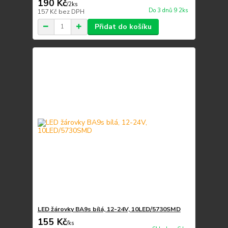
190 Kč
/
2ks
Do 3 dnů 9 2ks
157 Kč
bez DPH
Přidat do košíku
LED žárovky BA9s bílá, 12-24V, 10LED/5730SMD
155 Kč
/
ks