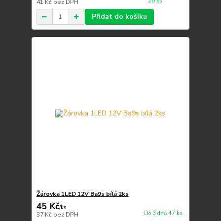
20 ks
41 Kč
bez DPH
Přidat do košíku
Žárovka 1LED 12V Ba9s bílá 2ks
45 Kč
/
ks
Do 3 dnů 47 ks
37 Kč
bez DPH