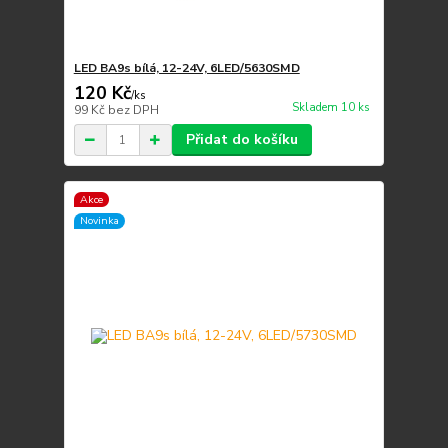
LED BA9s bílá, 12-24V, 6LED/5630SMD
120 Kč
/
ks
Skladem 10 ks
99 Kč
bez DPH
Přidat do košíku
Akce
Novinka