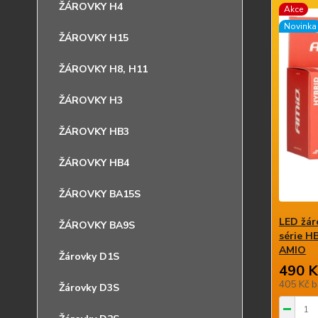
ŽÁROVKY H4
Akce
Novinka
ŽÁROVKY H15
ŽÁROVKY H8, H11
ŽÁROVKY H3
ŽÁROVKY HB3
ŽÁROVKY HB4
ŽÁROVKY BA15S
LED žár
ŽÁROVKY BA9S
série H
AMIO
Žárovky D1S
490 K
405 Kč
b
Žárovky D3S