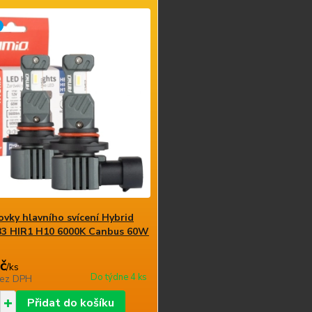
ovky hlavního svícení Hybrid
B3 HIR1 H10 6000K Canbus 60W
č
/
ks
Do týdne 4 ks
ez DPH
Přidat do košíku