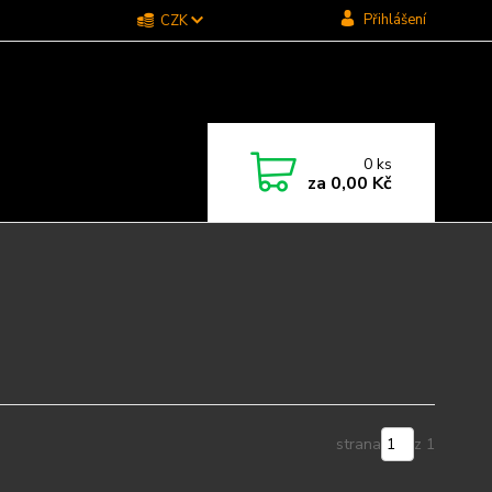
Přihlášení
CZK
0
ks
za
0,00 Kč
strana
z 1