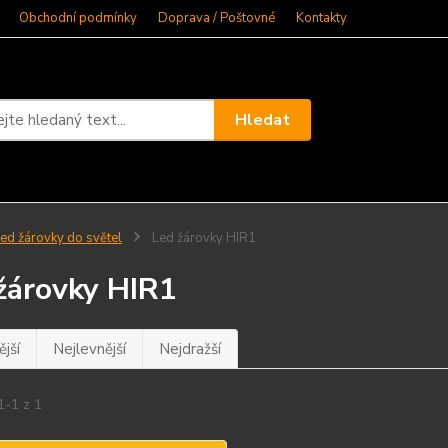
Obchodní podmínky
Doprava / Poštovné
Kontakty
Hledat
ed žárovky do světel
Led žárovky HIR1
žárovky HIR1
jší
Nejlevnější
Nejdražší
1-1 z 1