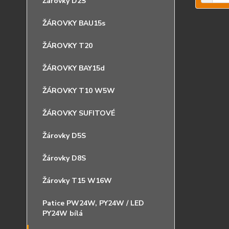
Žárovky D2S
ŽÁROVKY BAU15s
ŽÁROVKY T20
ŽÁROVKY BAY15d
ŽÁROVKY T10 W5W
ŽÁROVKY SUFITOVÉ
Žárovky D5S
Žárovky D8S
Žárovky T15 W16W
Patice PW24W, PY24W / LED
PY24W bílá