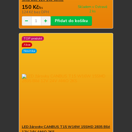
150 Kč
Skladem v Ostravě
/
ks
2 ks
124 Kč
bez DPH
Přidat do košíku
TOP produkt
Akce
Novinka
LED žárovky CANBUS T15 W16W 15SMD 2835 Bílé
12V 24V AMiO 2KS