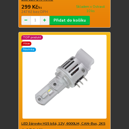
299 Kč
Skladem v Ostravě
/
ks
10 ks
247 Kč
bez DPH
Přidat do košíku
TOP produkt
Akce
Novinka
LED žárovky H15 bílá, 12V, 6000LM, CAN-Bus, 2KS