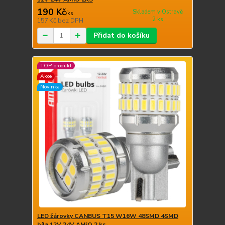
190 Kč
Skladem v Ostravě
/
ks
2 ks
157 Kč
bez DPH
Přidat do košíku
TOP produkt
Akce
Novinka
LED žárovky CANBUS T15 W16W 48SMD 4SMD
bíla 12V 24V AMiO 2 ks