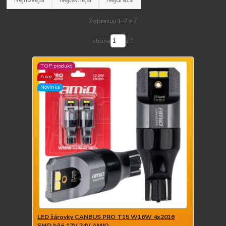
Zobrazuji 1-7 z 7
strana
z 1
TOP produkt
Akce
Novinka
LED žárovky CANBUS PRO T15 W16W 4x2016
SMD bílé 12V 24V AMIO