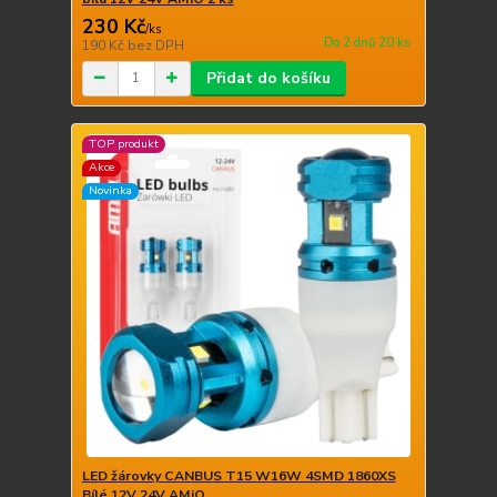
230 Kč
/
ks
Do 2 dnů 20 ks
190 Kč
bez DPH
Přidat do košíku
TOP produkt
Akce
Novinka
LED žárovky CANBUS T15 W16W 4SMD 1860XS
Bílé 12V 24V AMiO