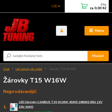
0
ks
CZK
za
0,00 Kč
Menu
Hledat
Úvod
Led žárovky do světel
Žárovky T15 W16W
Žárovky T15 W16W
Nejprodávanější
LED žárovky CANBUS T15 W16W 4SMD 1860XS Bílé 12V
1.
24V AMiO