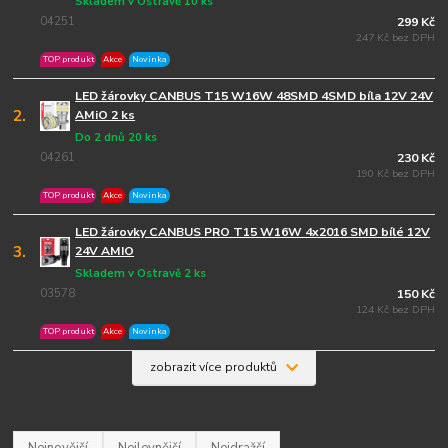
Skladem v Ostravě 10 ks
04251
299 Kč
247 Kč bez DPH
TOP produkt
Akce
Novinka
LED žárovky CANBUS T15 W16W 48SMD 4SMD bíla 12V 24V
2.
AMiO 2 ks
Do 2 dnů 20 ks
04261
230 Kč
190 Kč bez DPH
TOP produkt
Akce
Novinka
LED žárovky CANBUS PRO T15 W16W 4x2016 SMD bílé 12V
3.
24V AMIO
Skladem v Ostravě 2 ks
03578
150 Kč
124 Kč bez DPH
TOP produkt
Akce
Novinka
zobrazit více produktů
Nejnovější
Nejlevnější
Nejdražší