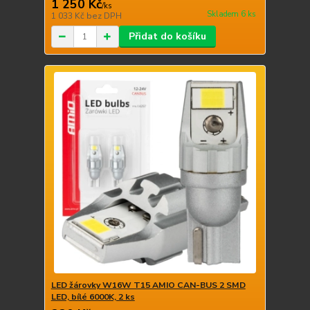
1 250 Kč
/
ks
Skladem 6 ks
1 033 Kč
bez DPH
Přidat do košíku
LED žárovky W16W T15 AMIO CAN-BUS 2 SMD
LED, bílé 6000K, 2 ks