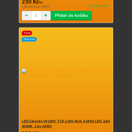
230 Kč
/
ks
Do 2 dnů 9 ks
190 Kč
bez DPH
Přidat do košíku
Akce
Novinka
LED žárovky W16W T15 CAN-BUS 4 SMD LED, bílé
6000K, 2 ks AMIO