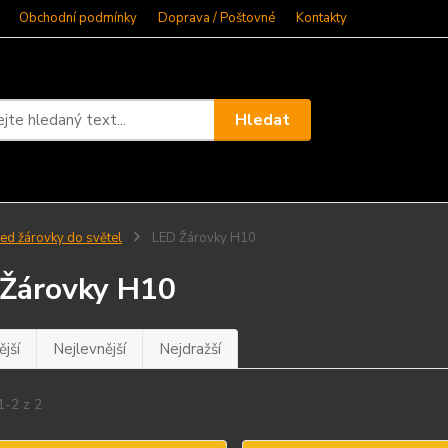
Obchodní podmínky
Doprava / Poštovné
Kontakty
Hledat
ed žárovky do světel
LED Žárovky H10
Žárovky H10
jší
Nejlevnější
Nejdražší
1-2 z 2