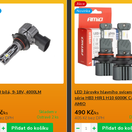
Akce
Novinka
 bílá, 9-18V, 4000LM
LED žárovky hlavního svícen
série HB3 HIR1 H10 6000K 
AMIO
č
490 Kč
Skladem v
/
ks
/
ks
Ostravě 2 ks
D
ez DPH
405 Kč
bez DPH
Přidat do košíku
Přidat do ko