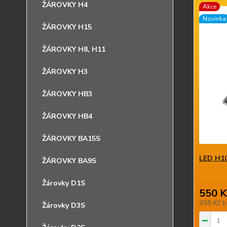
ŽÁROVKY H4
Akce
Novinka
ŽÁROVKY H15
ŽÁROVKY H8, H11
ŽÁROVKY H3
ŽÁROVKY HB3
ŽÁROVKY HB4
ŽÁROVKY BA15S
LED H10
ŽÁROVKY BA9S
Žárovky D1S
550 K
455 Kč
b
Žárovky D3S