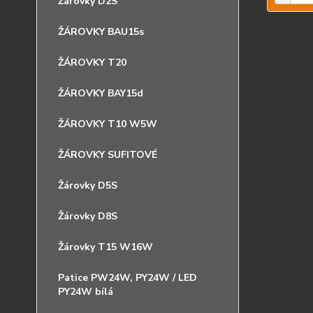
Žárovky D2S
ŽÁROVKY BAU15s
ŽÁROVKY T20
ŽÁROVKY BAY15d
ŽÁROVKY T10 W5W
ŽÁROVKY SUFITOVÉ
Žárovky D5S
Žárovky D8S
Žárovky T15 W16W
Patice PW24W, PY24W / LED
PY24W bílá