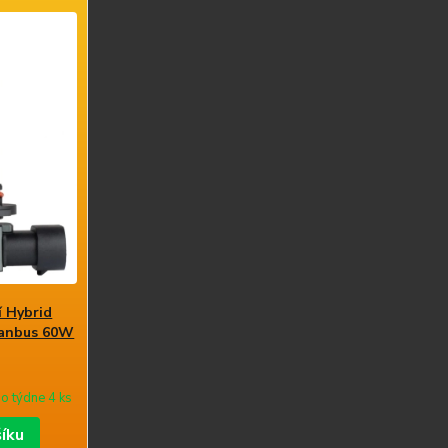
í Hybrid
Canbus 60W
o týdne 4 ks
šíku