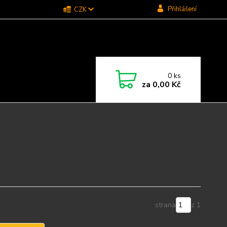
Přihlášení
CZK
0
ks
za
0,00 Kč
strana
z 1