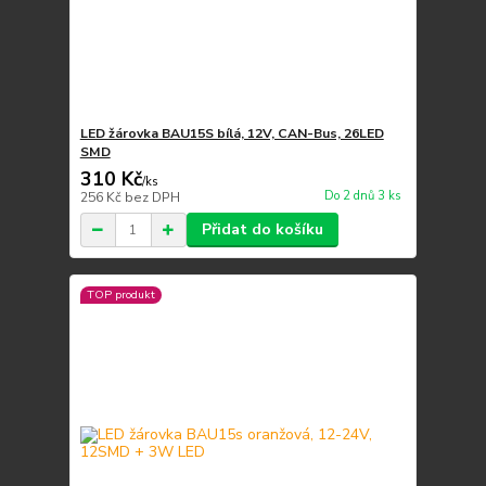
LED žárovka BAU15S bílá, 12V, CAN-Bus, 26LED
SMD
310 Kč
/
ks
Do 2 dnů 3 ks
256 Kč
bez DPH
Přidat do košíku
TOP produkt