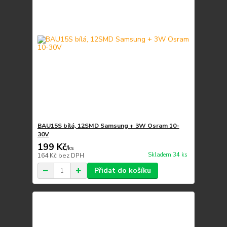
BAU15S bílá, 12SMD Samsung + 3W Osram 10-
30V
199 Kč
/
ks
Skladem 34 ks
164 Kč
bez DPH
Přidat do košíku