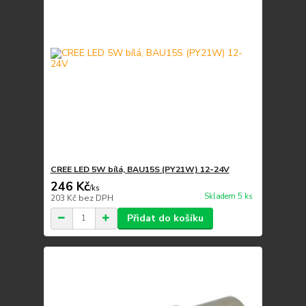
CREE LED 5W bílá, BAU15S (PY21W) 12-24V
246 Kč
/
ks
Skladem 5 ks
203 Kč
bez DPH
Přidat do košíku