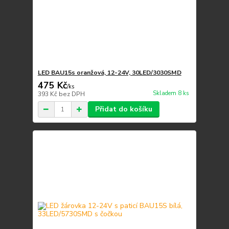
LED BAU15s oranžová, 12-24V, 30LED/3030SMD
475 Kč
/
ks
Skladem 8 ks
393 Kč
bez DPH
Přidat do košíku