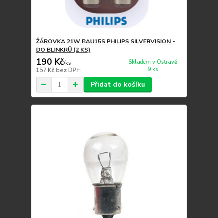
ŽÁROVKA 21W BAU15S PHILIPS SILVERVISION -
DO BLINKRŮ (2 KS)
190 Kč
Skladem v Ostravě
/
ks
9 ks
157 Kč
bez DPH
Přidat do košíku