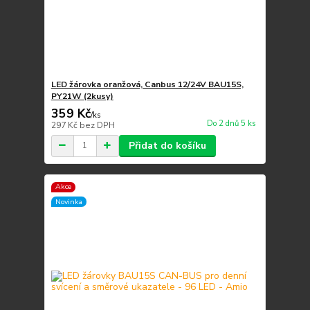
LED žárovka oranžová, Canbus 12/24V BAU15S,
PY21W (2kusy)
359 Kč
/
ks
Do 2 dnů 5 ks
297 Kč
bez DPH
Přidat do košíku
Akce
Novinka