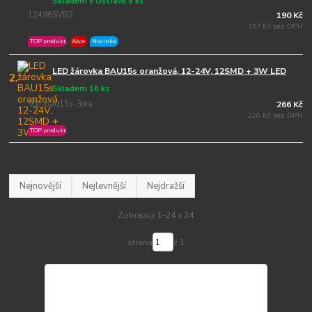
Skladem v Ostravě 9 ks
12496SVB2
190 Kč
157 Kč bez DPH
TOP produkt
Akce
Novinka
LED žárovka BAU15s oranžová, 12-24V, 12SMD + 3W LED
2.
Skladem 16 ks
95c-bau15s-3ora
266 Kč
220 Kč bez DPH
TOP produkt
Nejnovější
Nejlevnější
Nejdražší
Zobrazuji 1-24 z 24
strana
z 1