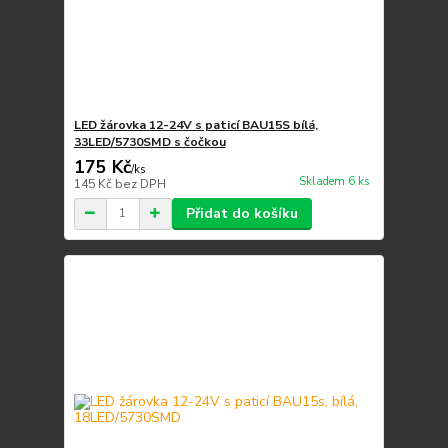
LED žárovka 12-24V s paticí BAU15S bílá,
33LED/5730SMD s čočkou
175 Kč
/
ks
Skladem 6 ks
145 Kč
bez DPH
Přidat do košíku