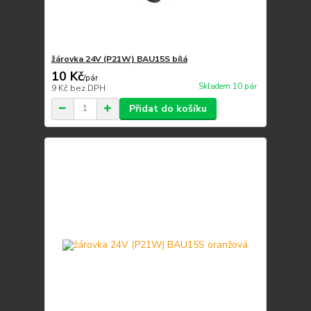
žárovka 24V (P21W) BAU15S bílá
10 Kč
/
pár
Skladem 10 pár
9 Kč
bez DPH
Přidat do košíku