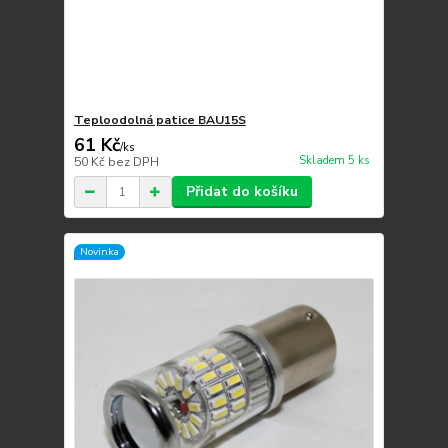
Teploodolná patice BAU15S
61 Kč
/
ks
Skladem 5 ks
50 Kč
bez DPH
Přidat do košíku
Novinka