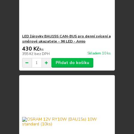
LED žárovky BAU15S CAN-BUS pro denní svícení a
směrové ukazatele - 96 LED - Amio
430 Kč
/
ks
Skladem 10 ks
355 Kč
bez DPH
Přidat do košíku