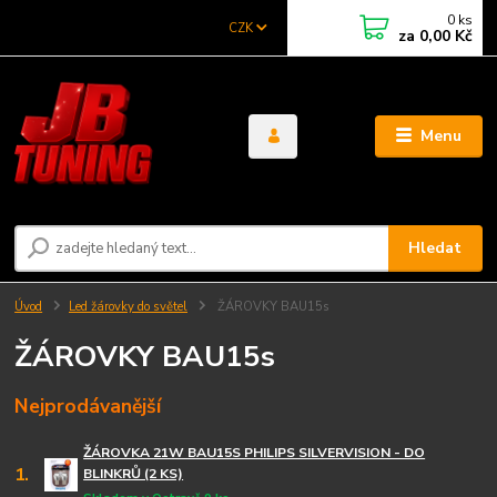
0
ks
CZK
za
0,00 Kč
Menu
Hledat
Úvod
Led žárovky do světel
ŽÁROVKY BAU15s
ŽÁROVKY BAU15s
Nejprodávanější
ŽÁROVKA 21W BAU15S PHILIPS SILVERVISION - DO
1.
BLINKRŮ (2 KS)