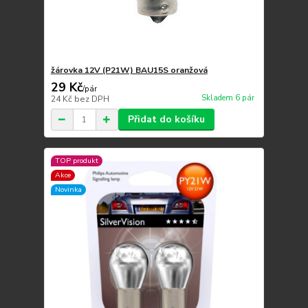
žárovka 12V (P21W) BAU15S oranžová
29 Kč
/
pár
Skladem 6 pár
24 Kč
bez DPH
Přidat do košíku
TOP produkt
Akce
Novinka