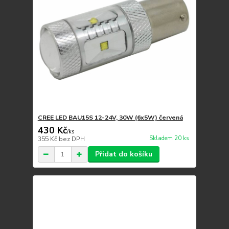
CREE LED BAU15S 12-24V, 30W (6x5W) červená
430 Kč
/
ks
Skladem 20 ks
355 Kč
bez DPH
Přidat do košíku