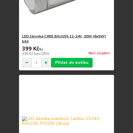
LED žárovka CREE BAU15S 12-24V, 30W (6x5W)
bílá
399 Kč
/
ks
Není skladem
330 Kč
bez DPH
Přidat do košíku