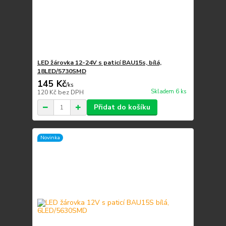
LED žárovka 12-24V s paticí BAU15s, bílá,
18LED/5730SMD
145 Kč
/
ks
Skladem 6 ks
120 Kč
bez DPH
Přidat do košíku
Novinka