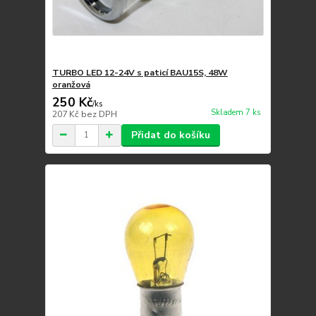
TURBO LED 12-24V s paticí BAU15S, 48W
oranžová
250 Kč
/
ks
Skladem 7 ks
207 Kč
bez DPH
Přidat do košíku