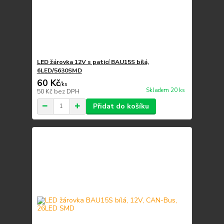
LED žárovka 12V s paticí BAU15S bílá,
6LED/5630SMD
60 Kč
/
ks
Skladem 20 ks
50 Kč
bez DPH
Přidat do košíku