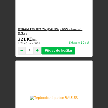
OSRAM 12V RY10W (BAU15s) 10W standard
(10ks)
321 Kč
/
bal
Skladem 10 bal
265 Kč
bez DPH
Přidat do košíku