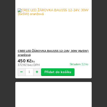
CREE LED ŽÁROVKA BAU15S 12-24V, 30W (6x5W)
oranžová
450 Kč
/
ks
Skladem 12 ks
372 Kč
bez DPH
Přidat do košíku