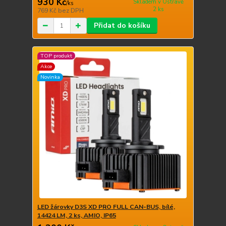
930 Kč
Skladem v Ostravě
/
ks
2 ks
769 Kč
bez DPH
Přidat do košíku
TOP produkt
Akce
Novinka
LED žárovky D3S XD PRO FULL CAN-BUS, bílé,
14424 LM, 2 ks, AMIO, IP65