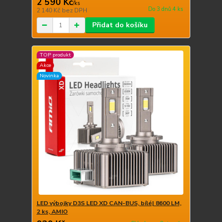
2 590 Kč
/
ks
Do 3 dnů 4 ks
2 140 Kč
bez DPH
Přidat do košíku
TOP produkt
Akce
Novinka
LED výbojky D3S LED XD CAN-BUS, bílé| 8600 LM,
2 ks, AMIO