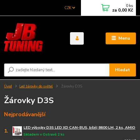
0
ks
CZK
za
0,00 Kč
Menu
Hledat
Úvod
Led žárovky do světel
Žárovky D3S
Žárovky D3S
Nejprodávanější
LED výbojky D3S LED XD CAN-BUS, bílé| 8600 LM, 2 ks, AMIO
1.
Skladem v Ostravě 2 ks