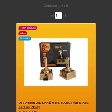
Zobrazuji 1-6 z 6
strana
z 1
TOP produkt
Akce
Novinka
D1S Xenon LED NHK® Gold, 6000K, Plug & Play,
CanBus, 2kusy