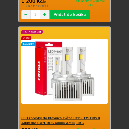
1 200 Kč
Skladem v Ostravě
/
ks
2 ks
992 Kč
bez DPH
Přidat do košíku
TOP produkt
Akce
Novinka
LED žárovky do hlavních světel D1S D3S D8S X
AllinOne CAN-BUS 6000K AMIO, 2KS