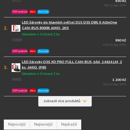
03312
930 Kč
769 Kč bez DPH
TOP produkt
Akce
Novinka
LED žárovky do hlavních světel D1S D3S D8S X AllinOne
2.
CAN-BUS 6000K AMIO, 2KS
Skladem v Ostravě 2 ks
03669
990 Kč
818 Kč bez DPH
TOP produkt
Akce
Novinka
LED žárovky D3S XD PRO FULL CAN-BUS, bílé, 14424 LM, 2
3.
ks, AMIO, IP65
Skladem v Ostravě 2 ks
04681
1 200 Kč
992 Kč bez DPH
TOP produkt
Akce
Novinka
zobrazit více produktů
Nejnovější
Nejlevnější
Nejdražší