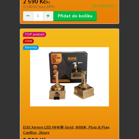
2 590 Kč
/
ks
Do 3 dnů 4 ks
2 140 Kč
bez DPH
Přidat do košíku
TOP produkt
Akce
Novinka
D3S Xenon LED NHK® Gold, 6000K, Plug & Play,
CanBus, 2kusy