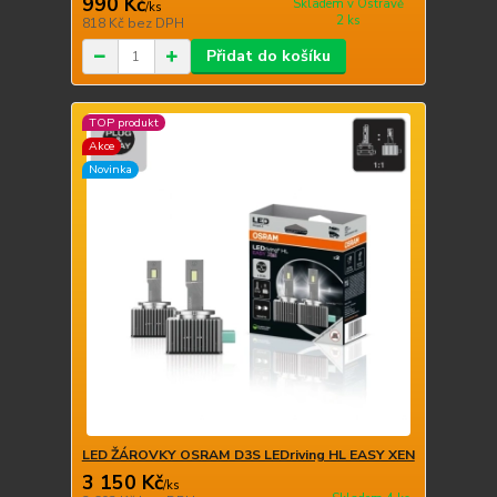
990 Kč
Skladem v Ostravě
/
ks
2 ks
818 Kč
bez DPH
Přidat do košíku
TOP produkt
Akce
Novinka
LED ŽÁROVKY OSRAM D3S LEDriving HL EASY XEN
3 150 Kč
/
ks