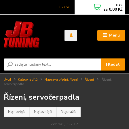
0
ks
CZK
za
0,00 Kč
Menu
Hledat
Úvod
Kategorie dílů
Náprava přední, řízení
Řízení
Řízení,
servočerpadla
Řízení, servočerpadla
Nejnovější
Nejlevnější
Nejdražší
Zobrazuji 1-2 z 2