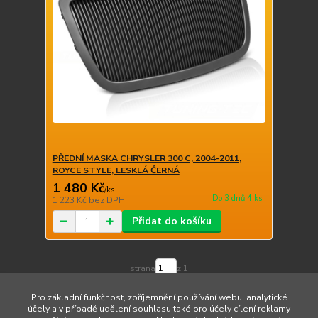
PŘEDNÍ MASKA CHRYSLER 300 C, 2004-2011,
ROYCE STYLE, LESKLÁ ČERNÁ
1 480 Kč
/
ks
Do 3 dnů 4 ks
1 223 Kč
bez DPH
Přidat do košíku
strana
z 1
Pro základní funkčnost, zpříjemnění používání webu, analytické
účely a v případě udělení souhlasu také pro účely cílení reklamy