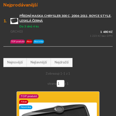
Nejprodávanější
PŘEDNÍ MASKA CHRYSLER 300 C, 2004-2011, ROYCE STYLE,
1.
LESKLÁ ČERNÁ
Do 3 dnů 4 ks
GRCH03
1 480 Kč
1 223 Kč bez DPH
TOP produkt
Akce
Novinka
Nejnovější
Nejlevnější
Nejdražší
Zobrazuji 1-1 z 1
strana
z 1
TOP produkt
Akce
Novinka