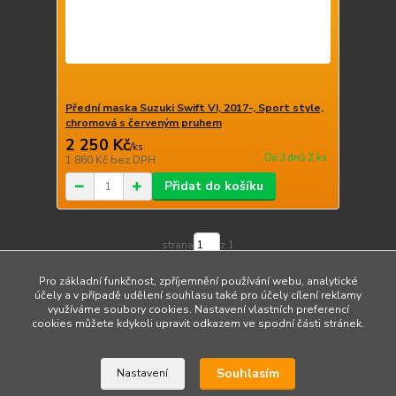
Přední maska Suzuki Swift VI, 2017-, Sport style,
chromová s červeným pruhem
2 250 Kč
/
ks
Do 3 dnů 2 ks
1 860 Kč
bez DPH
Přidat do košíku
strana
z 1
Pro základní funkčnost, zpříjemnění používání webu, analytické
účely a v případě udělení souhlasu také pro účely cílení reklamy
využíváme soubory cookies. Nastavení vlastních preferencí
cookies můžete kdykoli upravit odkazem ve spodní části stránek.
Upravit sběr cookies.
Souhlasím
Nastavení