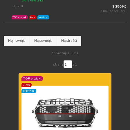
Do 3 dnů 2 ks
GRSI01
2 250 Kč
1 860 Kč bez DPH
TOP produkt
Akce
Novinka
Nejnovější
Nejlevnější
Nejdražší
Zobrazuji 1-1 z 1
strana
z 1
TOP produkt
Akce
Novinka