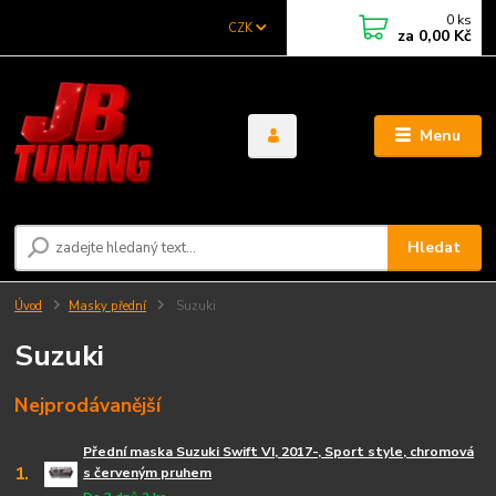
0
ks
CZK
za
0,00 Kč
Menu
Hledat
Úvod
Masky přední
Suzuki
Suzuki
Nejprodávanější
Přední maska Suzuki Swift VI, 2017-, Sport style, chromová
1.
s červeným pruhem