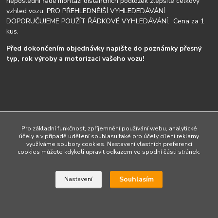
neposlední řadě montáži distančních podložek zlepšíte celkový
vzhled vozu. PRO PŘEHLEDNĚJŠÍ VYHLEDEDÁVÁNÍ
DOPORUČUJEME POUŽÍT ŘÁDKOVÉ VYHLEDÁVÁNÍ. Cena za 1
kus.
Před dokončením objednávky napište do poznámky přesný
typ, rok výroby a motorizaci vašeho vozu!
Upravit sběr cookies.
Pro základní funkčnost, zpříjemnění používání webu, analytické
účely a v případě udělení souhlasu také pro účely cílení reklamy
využíváme soubory cookies. Nastavení vlastních preferencí
cookies můžete kdykoli upravit odkazem ve spodní části stránek.
Vytvořeno na
Eshop-rychle.cz
Souhlasím
Nastavení