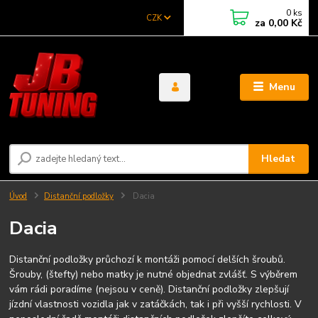
0
ks
CZK
za
0,00 Kč
Menu
Hledat
Úvod
Distanční podložky
Dacia
Dacia
Distanční podložky průchozí k montáži pomocí delších šroubů.
Šrouby, (štefty) nebo matky je nutné objednat zvlášť. S výběrem
vám rádi poradíme (nejsou v ceně). Distanční podložky zlepšují
jízdní vlastnosti vozidla jak v zatáčkách, tak i při vyšší rychlosti. V