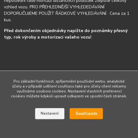
neposlední řadě montáži distančních podložek zlepšíte celkový
vzhled vozu. PRO PŘEHLEDNĚJŠÍ VYHLEDEDÁVÁNÍ
DOPORUČUJEME POUŽÍT ŘÁDKOVÉ VYHLEDÁVÁNÍ. Cena za 1
kus.
Před dokončením objednávky napište do poznámky přesný
typ, rok výroby a motorizaci vašeho vozu!
Upravit sběr cookies.
Pro základní funkčnost, zpříjemnění používání webu, analytické
účely a v případě udělení souhlasu také pro účely cílení reklamy
využíváme soubory cookies. Nastavení vlastních preferencí
cookies můžete kdykoli upravit odkazem ve spodní části stránek.
Vytvořeno na
Eshop-rychle.cz
Souhlasím
Nastavení