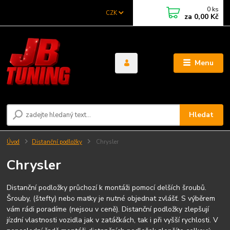
0
ks
CZK
za
0,00 Kč
Menu
Hledat
Úvod
Distanční podložky
Chrysler
Chrysler
Distanční podložky průchozí k montáži pomocí delších šroubů.
Šrouby, (štefty) nebo matky je nutné objednat zvlášť. S výběrem
vám rádi poradíme (nejsou v ceně). Distanční podložky zlepšují
jízdní vlastnosti vozidla jak v zatáčkách, tak i při vyšší rychlosti. V