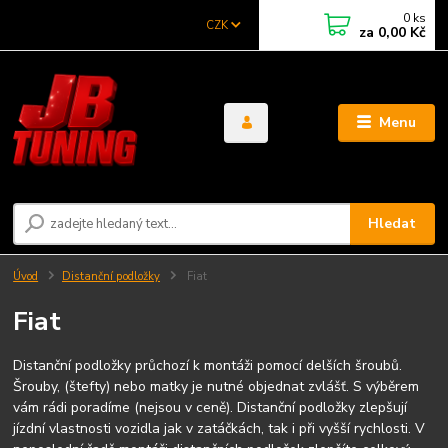
0
ks
CZK
za
0,00 Kč
Menu
Hledat
Úvod
Distanční podložky
Fiat
Fiat
Distanční podložky průchozí k montáži pomocí delších šroubů.
Šrouby, (štefty) nebo matky je nutné objednat zvlášť. S výběrem
vám rádi poradíme (nejsou v ceně). Distanční podložky zlepšují
jízdní vlastnosti vozidla jak v zatáčkách, tak i při vyšší rychlosti. V