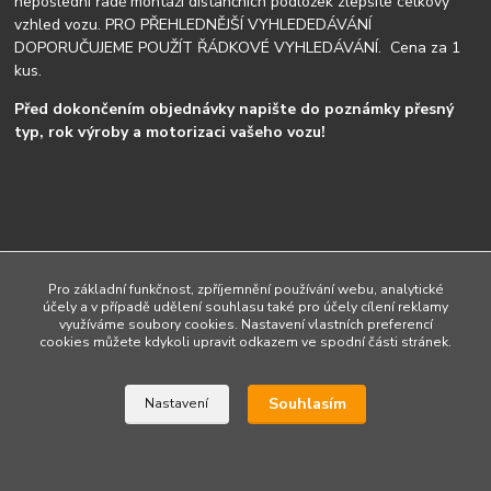
neposlední řadě montáži distančních podložek zlepšíte celkový
vzhled vozu. PRO PŘEHLEDNĚJŠÍ VYHLEDEDÁVÁNÍ
DOPORUČUJEME POUŽÍT ŘÁDKOVÉ VYHLEDÁVÁNÍ. Cena za 1
kus.
Před dokončením objednávky napište do poznámky přesný
typ, rok výroby a motorizaci vašeho vozu!
Upravit sběr cookies.
Pro základní funkčnost, zpříjemnění používání webu, analytické
účely a v případě udělení souhlasu také pro účely cílení reklamy
využíváme soubory cookies. Nastavení vlastních preferencí
cookies můžete kdykoli upravit odkazem ve spodní části stránek.
Vytvořeno na
Eshop-rychle.cz
Souhlasím
Nastavení