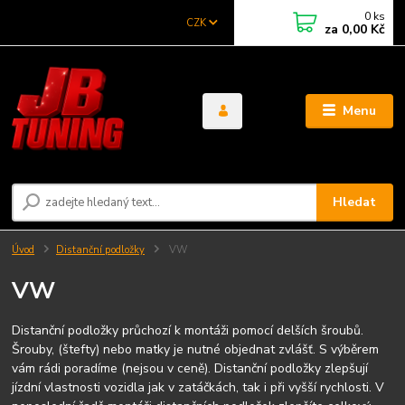
0
ks
CZK
za
0,00 Kč
Menu
Hledat
Úvod
Distanční podložky
VW
VW
Distanční podložky průchozí k montáži pomocí delších šroubů.
Šrouby, (štefty) nebo matky je nutné objednat zvlášť. S výběrem
vám rádi poradíme (nejsou v ceně). Distanční podložky zlepšují
jízdní vlastnosti vozidla jak v zatáčkách, tak i při vyšší rychlosti. V