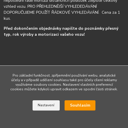
neposlední řadě montáži distančních podložek zlepšíte celkový
vzhled vozu. PRO PŘEHLEDNĚJŠÍ VYHLEDEDÁVÁNÍ
DOPORUČUJEME POUŽÍT ŘÁDKOVÉ VYHLEDÁVÁNÍ. Cena za 1
kus.
Před dokončením objednávky napište do poznámky přesný
typ, rok výroby a motorizaci vašeho vozu!
Upravit sběr cookies.
Pro základní funkčnost, zpříjemnění používání webu, analytické
účely a v případě udělení souhlasu také pro účely cílení reklamy
využíváme soubory cookies. Nastavení vlastních preferencí
cookies můžete kdykoli upravit odkazem ve spodní části stránek.
Vytvořeno na
Eshop-rychle.cz
Souhlasím
Nastavení