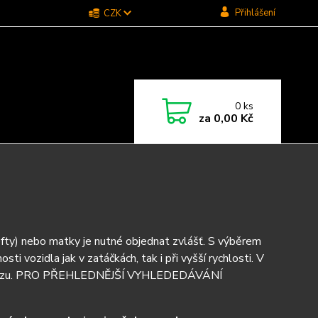
Přihlášení
CZK
0
ks
za
0,00 Kč
efty) nebo matky je nutné objednat zvlášť. S výběrem
sti vozidla jak v zatáčkách, tak i při vyšší rychlosti. V
led vozu. PRO PŘEHLEDNĚJŠÍ VYHLEDEDÁVÁNÍ