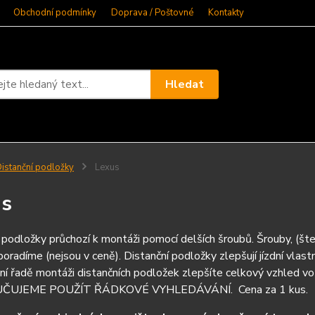
Obchodní podmínky
Doprava / Poštovné
Kontakty
Hledat
istanční podložky
Lexus
us
 podložky průchozí k montáži pomocí delších šroubů. Šrouby, (št
poradíme (nejsou v ceně). Distanční podložky zlepšují jízdní vlastno
ní řadě montáži distančních podložek zlepšíte celkový vzh
UJEME POUŽÍT ŘÁDKOVÉ VYHLEDÁVÁNÍ. Cena za 1 kus.