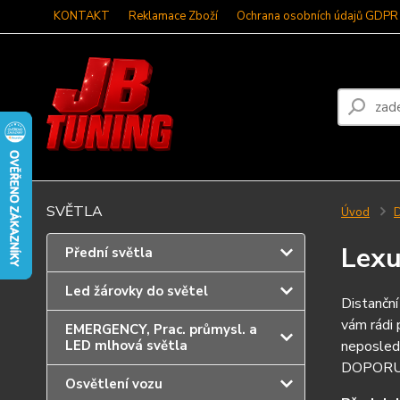
KONTAKT
Reklamace Zboží
Ochrana osobních údajů GDPR
SVĚTLA
Úvod
D
Lex
Přední světla
Led žárovky do světel
Distanční
vám rádi 
EMERGENCY, Prac. průmysl. a
LED mlhová světla
neposled
DOPORUČ
Osvětlení vozu