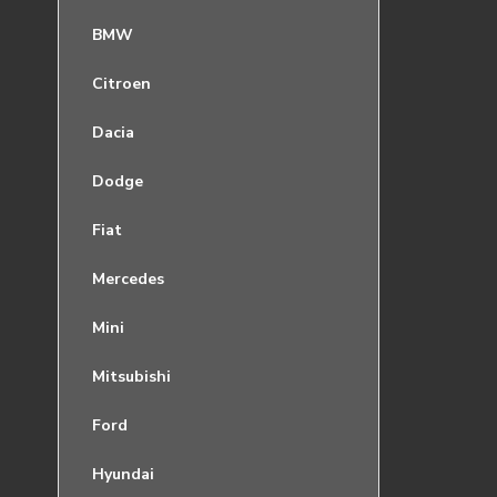
BMW
Citroen
Dacia
Dodge
Fiat
Mercedes
Mini
Mitsubishi
Ford
Hyundai