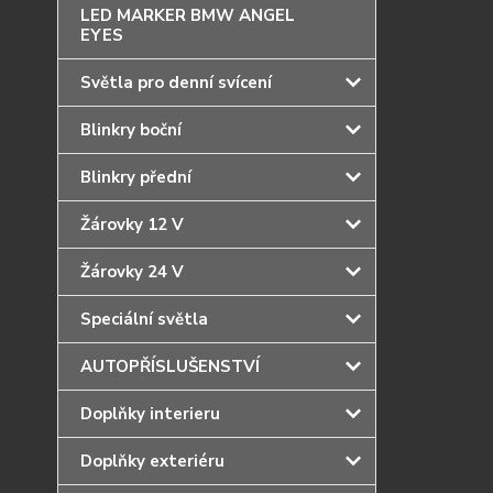
LED MARKER BMW ANGEL
EYES
Světla pro denní svícení
Blinkry boční
Blinkry přední
Žárovky 12 V
Žárovky 24 V
Speciální světla
AUTOPŘÍSLUŠENSTVÍ
Doplňky interieru
Doplňky exteriéru