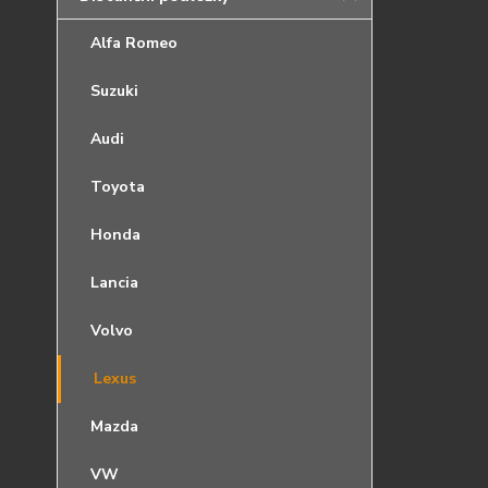
Alfa Romeo
Suzuki
Audi
Toyota
Honda
Lancia
Volvo
Lexus
Mazda
VW